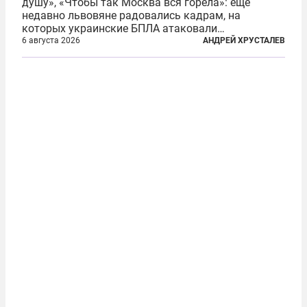
душу», «Чтобы так Москва вся горела»: еще
недавно львовяне радовались кадрам, на
которых украинские БПЛА атаковали
нефтеперерабатывающие предприятия России. В
6 августа 2026
АНДРЕЙ ХРУСТАЛЕВ
скором времени оказалось, что в «эту игру можно
играть вдвоем» — российские дроны только за...