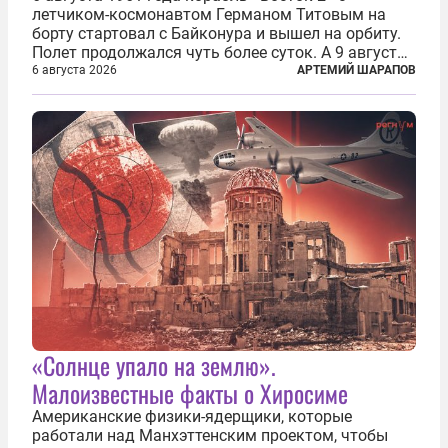
летчиком-космонавтом Германом Титовым на
борту стартовал с Байконура и вышел на орбиту.
Полет продолжался чуть более суток. А 9 августа
второй человек в космосе получил звезду Героя
6 августа 2026
АРТЕМИЙ ШАРАПОВ
Советского Союза и орден Ленина. Миссия Титова
зачастую находится несколько...
«Солнце упало на землю».
Малоизвестные факты о Хиросиме
Американские физики-ядерщики, которые
работали над Манхэттенским проектом, чтобы