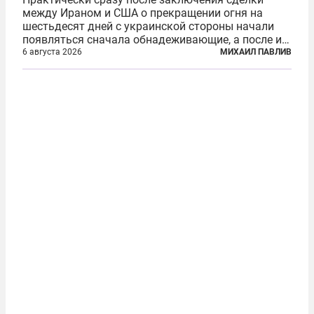
между Ираном и США о прекращении огня на
шестьдесят дней с украинской стороны начали
появляться сначала обнадеживающие, а после и
вовсе бравурные заявления про некий «перелом»
6 августа 2026
МИХАИЛ ПАВЛИВ
в войне. Вероятно, в сознании первых лиц
киевского режима и стоящих за ними...