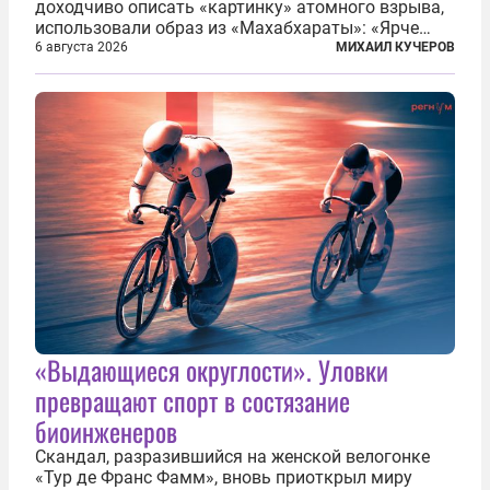
доходчиво описать «картинку» атомного взрыва,
использовали образ из «Махабхараты»: «Ярче
тысячи солнц пылало это пламя». Не все жители
6 августа 2026
МИХАИЛ КУЧЕРОВ
японских городов Хиросимы и Нагасаки, на
которых США в августе 1945 года поставили...
«Выдающиеся округлости». Уловки
превращают спорт в состязание
биоинженеров
Скандал, разразившийся на женской велогонке
«Тур де Франс Фамм», вновь приоткрыл миру