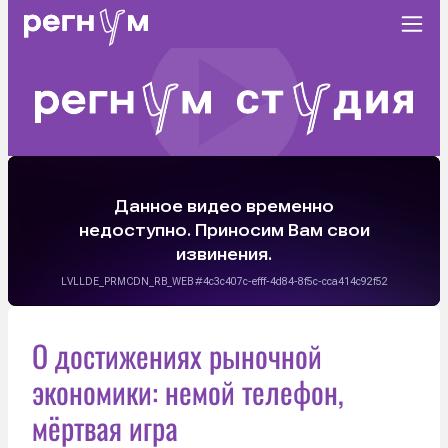
О достижениях рыночной
экономики: немой телефон,
мёртвая игра