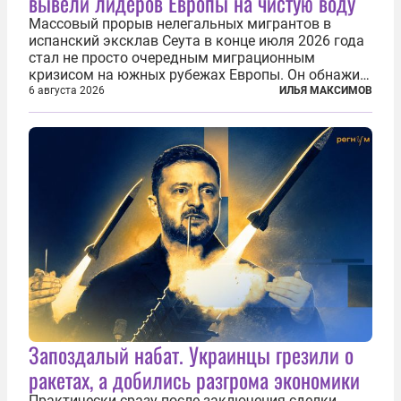
вывели лидеров Европы на чистую воду
Массовый прорыв нелегальных мигрантов в
испанский эксклав Сеута в конце июля 2026 года
стал не просто очередным миграционным
кризисом на южных рубежах Европы. Он обнажил
фундаментальный раскол внутри Евросоюза,
6 августа 2026
ИЛЬЯ МАКСИМОВ
продемонстрировав, что десятилетиями
выстраивавшаяся миграционная политика ЕС
зашла в...
Запоздалый набат. Украинцы грезили о
ракетах, а добились разгрома экономики
Практически сразу после заключения сделки