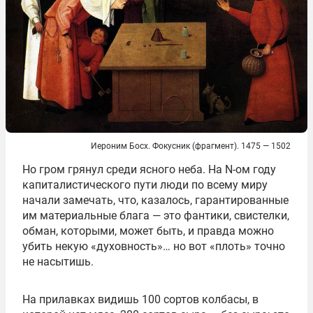
Иероним Босх. Фокусник (фрагмент). 1475 — 1502
Но гром грянул среди ясного неба. На N-ом году
капиталистического пути люди по всему миру
начали замечать, что, казалось, гарантированные
им материальные блага — это фантики, свистелки,
обман, которыми, может быть, и правда можно
убить некую «духовность»… но вот «плоть» точно
не насытишь.
На прилавках видишь 100 сортов колбасы, в