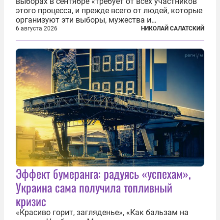
выборах в сентябре «требует от всех участников
этого процесса, и прежде всего от людей, которые
организуют эти выборы, мужества и
ответственного отношения к формированию
6 августа 2026
НИКОЛАЙ САЛАТСКИЙ
власти», — подчеркнул президент Владимир Путин
на состоявшейся 5 августа в Кремле...
Эффект бумеранга: радуясь «успехам»,
Украина сама получила топливный
кризис
«Красиво горит, загляденье», «Как бальзам на