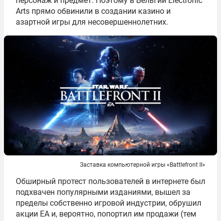
персонаж и предмет. Поэтому в Бельгии Electronic
Arts прямо обвинили в создании казино и
азартной игры для несовершеннолетних.
Заставка компьютерной игры «Battlefront II»
Обширный протест пользователей в интернете был
подхвачен популярными изданиями, вышел за
пределы собственно игровой индустрии, обрушил
акции EA и, вероятно, попортил им продажи (тем