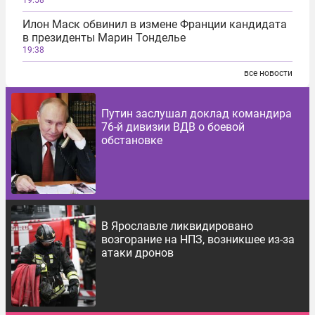
19:58
Илон Маск обвинил в измене Франции кандидата
в президенты Марин Тонделье
19:38
все новости
Путин заслушал доклад командира
76-й дивизии ВДВ о боевой
обстановке
В Ярославле ликвидировано
возгорание на НПЗ, возникшее из-за
атаки дронов