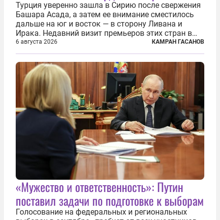
Турция уверенно зашла в Сирию после свержения
Башара Асада, а затем ее внимание сместилось
дальше на юг и восток — в сторону Ливана и
Ирака. Недавний визит премьеров этих стран в
Анкару, договоры об участии турецкой компании
6 августа 2026
КАМРАН ГАСАНОВ
TPAO в разработке нефти иракского Киркука и
«Дороги развития» подтверждают...
«Мужество и ответственность»: Путин
поставил задачи по подготовке к выборам
Голосование на федеральных и региональных