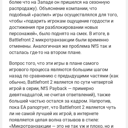
более что на Западе он пришелся на сезонную
распродажу). Объяснение компании, что
подобный «распил» игры осуществлялся для того,
чтобы «подарить игрокам ощущение гордости и
достижения при разблокировании новых
персонажей», было поднято на смех. В итоге, в
Battlefront 2 микротранзакции были временно
отменены. Аналогичная же проблема NfS так и
осталась где-то на втором плане.
Вопрос того, что эти игры в плане самого
игрового процесса являются большим шагом
назад по сравнению с предыдущими частями (как
обычно, Battlefront 2 является по сути четвертой
игрой в серии, NfS Payback — примерно
девятнадцатой, не считая ответвлений), также
большей частью остался за кадром. Напротив,
пока EA рапортует, что Battlefront 2 является чуть
ли не самой лучшей их игрой, в интернете
появляется целая волна отзывов в стиле:
«Микротранзакции — это не так уж и плохо, но и