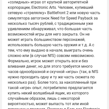
«солидных» играх от крупной авторитетной
корпорации, Electronic Arts. Человек, купивший
сетевую «стрелялку» Battlefront 2 или новую часть
симулятора автогонок Need for Speed Payback за
несколько тысяч рублей, с традиционным уже
удивлением обнаруживал, что большая часть
возможностей игры для него закрыта. Он не
может играть большинством персонажей,
использовать большую часть оружия и т.д. А с
тем, что ему выдано в начале, выиграть очень
сложно или (в случае NfS) совсем невозможно.
Формально, игрок может открыть все и без
вливания денег, но для этого требуется много
часов однообразной и скучной «игры» (так, в NfS
нужно проходить одну и ту же часть сюжета по
несколько раз). Более того, за накопленный при
такой «игре» опыт, потребителю предлагается
купить некий волшебный ящик, из которого
случайным образом, лишь с некоторой
вероятностью, может выпасть тот или иной