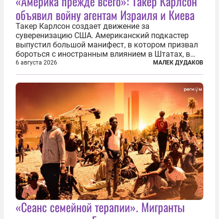
«Америка прежде всего»: Такер Карлсон
объявил войну агентам Израиля и Киева
Такер Карлсон создает движение за
суверенизацию США. Американский подкастер
выпустил большой манифест, в котором призвал
бороться с иностранным влиянием в Штатах, в
первую очередь имея в виду Израиль. А также
6 августа 2026
МАЛЕК ДУДАКОВ
прекратить заморские войны, выплатить
репарации Ирану, остановить прием мигрантов...
«Сеанс семейной терапии». Мигранты