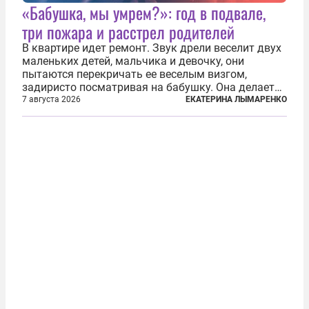
«Бабушка, мы умрем?»: год в подвале,
три пожара и расстрел родителей
В квартире идет ремонт. Звук дрели веселит двух
маленьких детей, мальчика и девочку, они
пытаются перекричать ее веселым визгом,
задиристо посматривая на бабушку. Она делает
им замечание, но внуки чувствуют, что она
7 августа 2026
ЕКАТЕРИНА ЛЫМАРЕНКО
сердится невсерьез. И это правда: дрель, конечно,
сверлит противно, но всё...