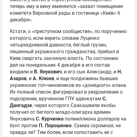
теперь ему в вину вменяется «захват помещения
комитета Верховной рады в гостинице «Киев» 6
декабря».
Кстати, о «преступном сообществе», по поручению
которого, если верить словам Луценко
четырехдневной давности, беглый грузин,
лишенный украинского гражданства, прибыл в
Киев свергать законную власть. По состоянию
дел на понедельник 4 декабря в его состав
входили и
В. Янукович
, и его сын Александр, и
Н.
Азаров
, и
А. Клюев
, и еще полдюжины бывших
украинских топ-чиновников из «донецкого» клана.
Их полный список фигурировал в уведомлении о
подозрении, врученном ГПУ адвокатам
С.
Дангадзе
, через которого Саакашвили якобы
получил от беглого младо-олигарха времен
Януковича
С. Курченко
полмиллиона долларов на
бунт против
П. Порошенко
. Сумма скромная, не
правда ли? Тем более, если сопоставить ее с