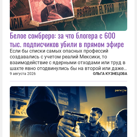
Белое сомбреро: за что блогера с 600
тыс. подписчиков убили в прямом эфире
Если бы списки самых опасных профессий
создавались с учетом реалий Мексики, то
взаимодействие с ядерными отходами или труд в
шахте явно отодвинулись бы на второй или даже
третий план. А вот блогерам, журналистам и
9 августа 2026
ОЛЬГА КУЗНЕЦОВА
музыкантам пришлось бы выйти вперед. В
Кульякане, столице штата Синалоа, прямо во...