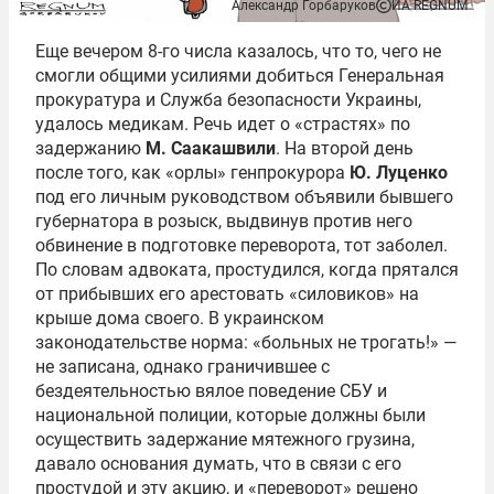
Александр Горбаруков
ИА REGNUM
Еще вечером 8-го числа казалось, что то, чего не
смогли общими усилиями добиться Генеральная
прокуратура и Служба безопасности Украины,
удалось медикам. Речь идет о «страстях» по
задержанию
М. Саакашвили
. На второй день
после того, как «орлы» генпрокурора
Ю. Луценко
под его личным руководством объявили бывшего
губернатора в розыск, выдвинув против него
обвинение в подготовке переворота, тот заболел.
По словам адвоката, простудился, когда прятался
от прибывших его арестовать «силовиков» на
крыше дома своего. В украинском
законодательстве норма: «больных не трогать!» —
не записана, однако граничившее с
бездеятельностью вялое поведение СБУ и
национальной полиции, которые должны были
осуществить задержание мятежного грузина,
давало основания думать, что в связи с его
простудой и эту акцию, и «переворот» решено