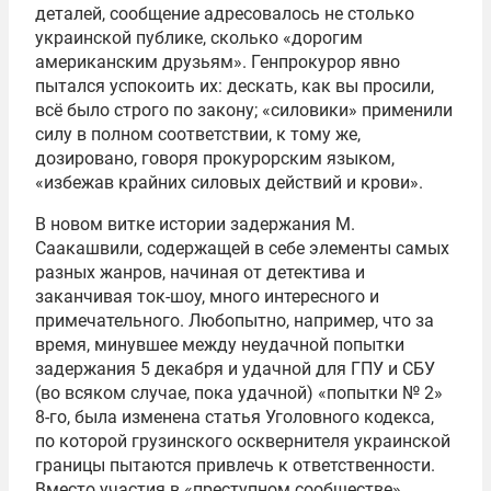
деталей, сообщение адресовалось не столько
украинской публике, сколько «дорогим
американским друзьям». Генпрокурор явно
пытался успокоить их: дескать, как вы просили,
всё было строго по закону; «силовики» применили
силу в полном соответствии, к тому же,
дозировано, говоря прокурорским языком,
«избежав крайних силовых действий и крови».
В новом витке истории задержания М.
Саакашвили, содержащей в себе элементы самых
разных жанров, начиная от детектива и
заканчивая ток-шоу, много интересного и
примечательного. Любопытно, например, что за
время, минувшее между неудачной попытки
задержания 5 декабря и удачной для ГПУ и СБУ
(во всяком случае, пока удачной) «попытки № 2»
8-го, была изменена статья Уголовного кодекса,
по которой грузинского осквернителя украинской
границы пытаются привлечь к ответственности.
Вместо участия в «преступном сообществе»