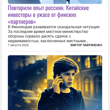
Повторили опыт россиян. Китайские
инвесторы в ужасе от финских
«партнеров»
В Финляндии развивается скандальная ситуация.
За последнее время местное министерство
обороны сорвало десять сделок с
недвижимостью, заключенных местными
фирмами с китайским капиталом. Чиновники
7 августа 2026
ВИКТОР ЛАВРИНЕНКО
заявили, что они могли заключаться с целью
создания в Финляндии шпионской сети, чтобы
следить за...