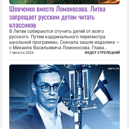
Шевченко вместо Ломоносова. Литва
запрещает русским детям читать
классиков
В Литве собираются отучить детей от всего
русского. Путем кардинального пересмотра
школьной программы. Сначала зашли издалека —
с Михаила Васильевича Ломоносова. Глава
правительства Литвы Миндаугас Синкявичюс
7 августа 2026
ФЕДОТ СТРЕЛЕЦКИЙ
предложил исключить его тексты из программ
общего образования. Мотивировал он это тем,
что...