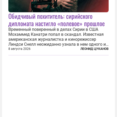
Обидчивый похититель: сирийского
дипломата настигло «полевое» прошлое
Временный поверенный в делах Сирии в США
Мохаммед Канатри попал в скандал. Известная
американская журналистка и кинорежиссер
Линдси Снелл неожиданно узнала в нем одного из
бандитов, похитивших ее в сирийском Алеппо в
8 августа 2026
ЛЕОНИД ЦУКАНОВ
2016 году. Журналистка убеждена, что Канатри, в
то время известный под подпольным...