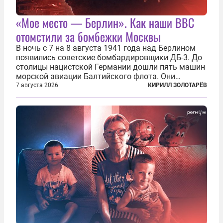
«Мое место — Берлин». Как наши ВВС
отомстили за бомбежки Москвы
В ночь с 7 на 8 августа 1941 года над Берлином
появились советские бомбардировщики ДБ-3. До
столицы нацистской Германии дошли пять машин
морской авиации Балтийского флота. Они
сбросили бомбы на город, который в тот момент
7 августа 2026
КИРИЛЛ ЗОЛОТАРЁВ
жил в полной уверенности, что война идет где-то
далеко на востоке, Красная...