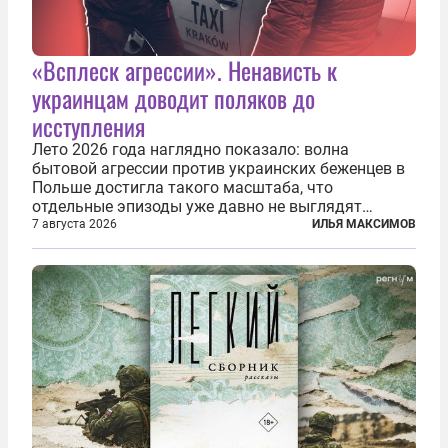
«Всплеск агрессии». Ненависть к
украинцам доводит поляков до
исступления
Лето 2026 года наглядно показало: волна
бытовой агрессии против украинских беженцев в
Польше достигла такого масштаба, что
отдельные эпизоды уже давно не выглядят
случайными. Поляки, судя по происходящему,
7 августа 2026
ИЛЬЯ МАКСИМОВ
буквально теряют рассудок от ненависти к
украинским беженцам, и каждый новый случай
по-своему...