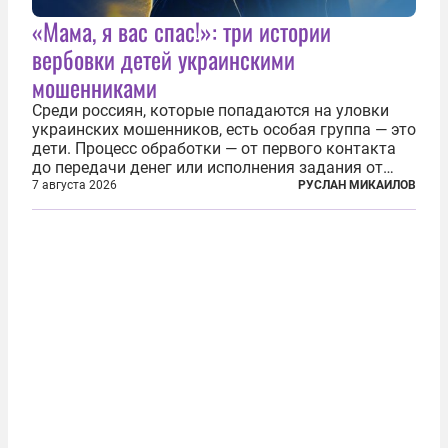
«Мама, я вас спас!»: три истории
вербовки детей украинскими
мошенниками
Среди россиян, которые попадаются на уловки
украинских мошенников, есть особая группа — это
дети. Процесс обработки — от первого контакта
до передачи денег или исполнения задания от
кураторов может занять от двух часов до
7 августа 2026
РУСЛАН МИКАИЛОВ
нескольких месяцев. Детей превращают в
послушных исполнителей, которые...