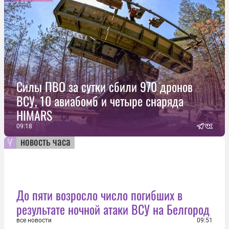
Силы ПВО за сутки сбили 970 дронов
ВСУ, 10 авиабомб и четыре снаряда
HIMARS
09:18
новость часа
До пяти возросло число погибших в
результате ночной атаки ВСУ на Белгород
все новости
09:51