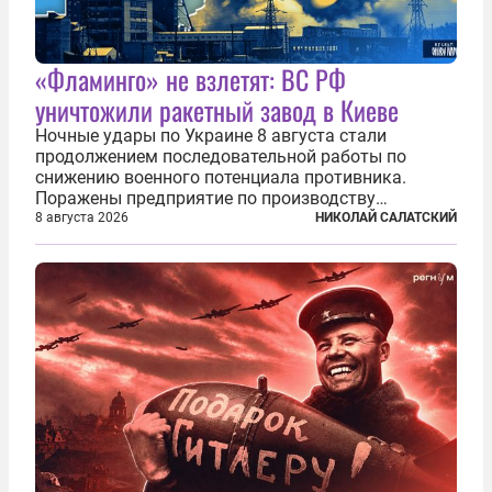
«Фламинго» не взлетят: ВС РФ
уничтожили ракетный завод в Киеве
Ночные удары по Украине 8 августа стали
продолжением последовательной работы по
снижению военного потенциала противника.
Поражены предприятие по производству
крылатых ракет, крупный склад топлива и два
8 августа 2026
НИКОЛАЙ САЛАТСКИЙ
сухогруза с военными грузами. Дополнительно
нанесены удары по объектам в ряде городов. В
Киеве...