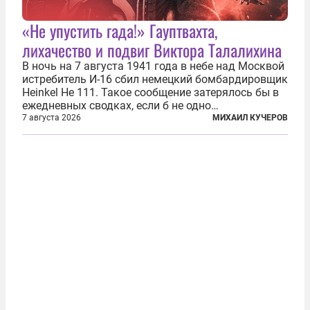
«Не упустить гада!» Гауптвахта,
лихачество и подвиг Виктора Талалихина
В ночь на 7 августа 1941 года в небе над Москвой
истребитель И-16 сбил немецкий бомбардировщик
Heinkel He 111. Такое сообщение затерялось бы в
ежедневных сводках, если б не одно
обстоятельство. Это был один из первых в
7 августа 2026
МИХАИЛ КУЧЕРОВ
истории отечественной авиации ночных таранов.
У пилота — младшего лейтенанта...