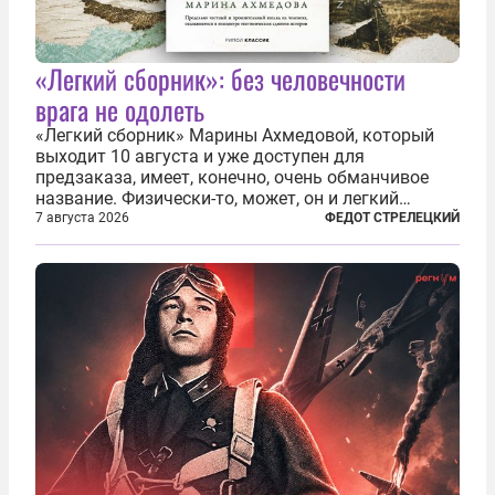
«Легкий сборник»: без человечности
врага не одолеть
«Легкий сборник» Марины Ахмедовой, который
выходит 10 августа и уже доступен для
предзаказа, имеет, конечно, очень обманчивое
название. Физически-то, может, он и легкий
относительно. Но метафизически —
7 августа 2026
ФЕДОТ СТРЕЛЕЦКИЙ
безотносительно тяжелый. Десять рассказов,
каждый из которых напрямую или косвенно (в
основном —...