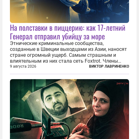
На полставки в пиццерию: как 17-летний
Генерал отправил убийцу за море
Этнические криминальные сообщества,
созданные в Швеции выходцами из Азии, наносят
стране огромный ущерб. Самым страшным и
влиятельным из них стала сеть Foxtrot. Члены
этой сети не только убивают и грабят шведов,
9 августа 2026
ВИКТОР ЛАВРИНЕНКО
подсаживают их на наркотики, но и совершают
нечто еще даже более страшное — массово...