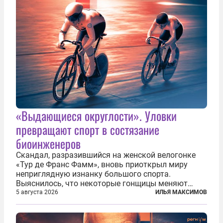
«Выдающиеся округлости». Уловки
превращают спорт в состязание
биоинженеров
Скандал, разразившийся на женской велогонке
«Тур де Франс Фамм», вновь приоткрыл миру
неприглядную изнанку большого спорта.
Выяснилось, что некоторые гонщицы меняют
размер груди ради улучшения аэродинамики. За
5 августа 2026
ИЛЬЯ МАКСИМОВ
фасадом труда, мастерства, упорства и
благородства, которые мы привыкли
ассоциировать с...