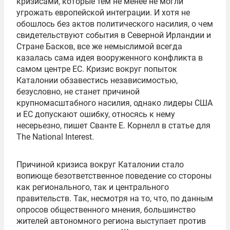
кризисами, которые тем не менее не могли
угрожать европейской интеграции. И хотя не
обошлось без актов политического насилия, о
чем
свидетельствуют события в Северной Ирландии и
Стране Басков, все же немыслимой всегда
казалась сама идея
вооруженного
конфликта в
самом центре ЕС. Кризис вокруг попыток
Каталонии обзавестись независимостью,
безусловно, не станет причиной
крупномасштабного насилия,
однако
лидеры США
и ЕС допускают ошибку, относясь к нему
несерьезно
, пишет
Сванте
Е
.
Корнелл
в статье для
The National Interest.
Причиной кризиса вокруг Каталонии стало
вопиюще безответственное поведение со стороны
как регионального, так и
центрального
правительств
. Так,
несмотря на то, что
, по данным
опросов общественного мнения, большинство
жителей автономного региона выступает против