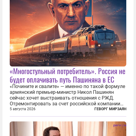
«Многостульный потребитель». Россия не
будет оплачивать путь Пашиняна в ЕС
«Почините и свалите» — именно по такой формуле
армянский премьер-министр Никол Пашинян
сейчас хочет выстраивать отношения с РЖД.
Отремонтировать за счет российской компании
железнодорожную инфраструктуру в районе
5 августа 2026
ГЕВОРГ МИРЗАЯН
прохождения TRIPP (коридора, который должен
связать Азербайджан и Турцию через...