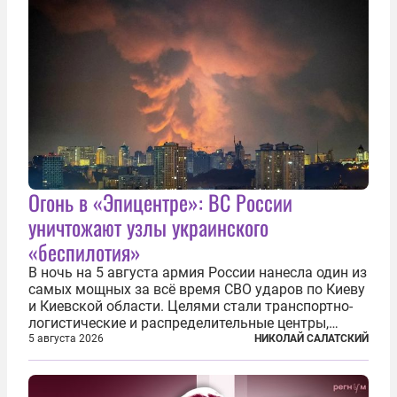
Огонь в «Эпицентре»: ВС России
уничтожают узлы украинского
«беспилотия»
В ночь на 5 августа армия России нанесла один из
самых мощных за всё время СВО ударов по Киеву
и Киевской области. Целями стали транспортно-
логистические и распределительные центры,
которые ВСУ использовали для хранения и
5 августа 2026
НИКОЛАЙ САЛАТСКИЙ
доставки вооружений и грузов военного
назначения. Атака также «накрыла»...