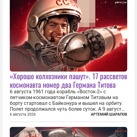
«Хорошо колхозники пашут». 17 рассветов
космонавта номер два Германа Титова
6 августа 1961 года корабль «Восток-2» с
летчиком-космонавтом Германом Титовым на
борту стартовал с Байконура и вышел на орбиту.
Полет продолжался чуть более суток. А 9 августа
второй человек в космосе получил звезду Героя
6 августа 2026
АРТЕМИЙ ШАРАПОВ
Советского Союза и орден Ленина. Миссия Титова
зачастую находится несколько...