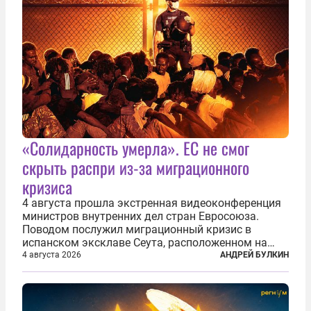
«Солидарность умерла». ЕС не смог
скрыть распри из-за миграционного
кризиса
4 августа прошла экстренная видеоконференция
министров внутренних дел стран Евросоюза.
Поводом послужил миграционный кризис в
испанском эксклаве Сеута, расположенном на
северном побережье Африки. В конце июля
4 августа 2026
АНДРЕЙ БУЛКИН
границу между Марокко и испанской территорией
прорвали до 72 тысяч мигрантов. Подавляющее...