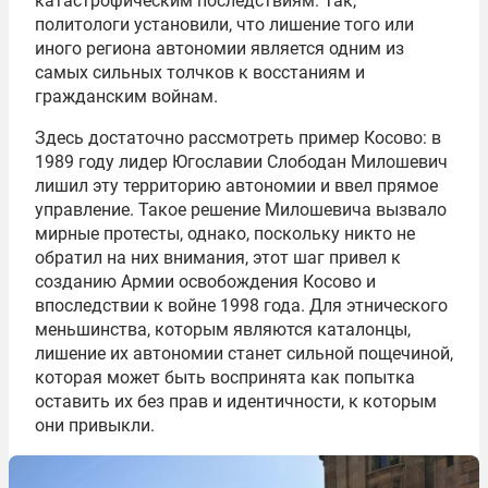
катастрофическим последствиям. Так,
политологи установили, что лишение того или
иного региона автономии является одним из
самых сильных толчков к восстаниям и
гражданским войнам
.
Здесь достаточно рассмотреть пример Косово: в
1989 году лидер Югославии Слободан Милошевич
лишил эту территорию автономии и
ввел
прямое
управление. Такое решение Милошевича вызвало
мирные протесты, однако, поскольку никто не
обратил на них внимания, этот шаг
привел
к
созданию Армии освобождения Косово и
впоследствии к войне 1998 года. Для этнического
меньшинства,
которым
являются каталонцы,
лишение их автономии станет сильной
пощечиной
,
которая
может быть воспринята как попытка
оставить их без прав и идентичности, к
которым
они привыкли.