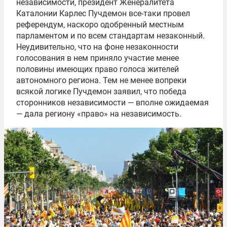
независимости, президент
Женералитета
Каталонии
Карлес
Пучдемон
все-таки
провел
референдум, наскоро одобренный местным
парламентом и по всем стандартам незаконный.
Неудивительно, что на фоне незаконности
голосования в
нем
приняло участие менее
половины имеющих право голоса жителей
автономного региона. Тем не менее вопреки
всякой логике
Пучдемон
заявил, что победа
сторонников независимости — вполне ожидаемая
— дала региону «право» на независимость.