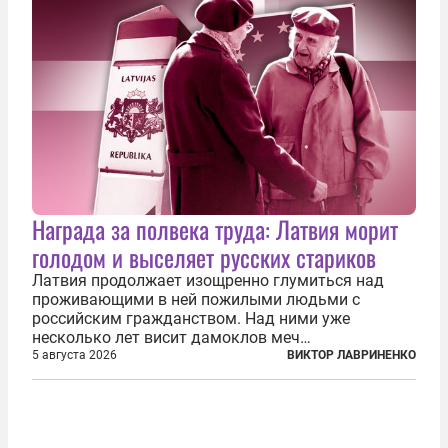
Награда за полвека труда: Латвия морит
голодом и выселяет русских стариков
Латвия продолжает изощренно глумиться над
проживающими в ней пожилыми людьми с
российским гражданством. Над ними уже
несколько лет висит дамоклов меч
насильственного выдворения. Некоторых уже
5 августа 2026
ВИКТОР ЛАВРИНЕНКО
депортировали, а многие уехали сами, не
дожидаясь изгнания из родных домов. Пожилых
людей, проваливших...