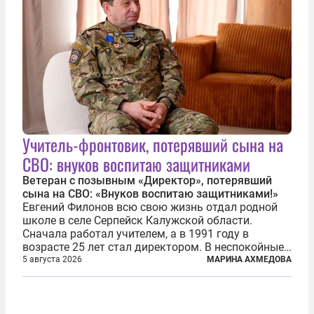
Учитель-фронтовик, потерявший сына на
СВО: внуков воспитаю защитниками
Ветеран с позывным «Директор», потерявший
сына на СВО: «Внуков воспитаю защитниками!»
Евгений Филонов всю свою жизнь отдал родной
школе в селе Серпейск Калужской области.
Сначала работал учителем, а в 1991 году в
возрасте 25 лет стал директором. В неспокойные
90-е он сумел спасти школу от закрытия и со
5 августа 2026
МАРИНА АХМЕДОВА
временем сделал ее лучшей в районе. В 2023 году
в возрасте 57 лет вслед за сыном...