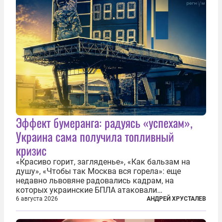
Эффект бумеранга: радуясь «успехам»,
Украина сама получила топливный
кризис
«Красиво горит, загляденье», «Как бальзам на
душу», «Чтобы так Москва вся горела»: еще
недавно львовяне радовались кадрам, на
которых украинские БПЛА атаковали
нефтеперерабатывающие предприятия России. В
6 августа 2026
АНДРЕЙ ХРУСТАЛЕВ
скором времени оказалось, что в «эту игру можно
играть вдвоем» — российские дроны только за...