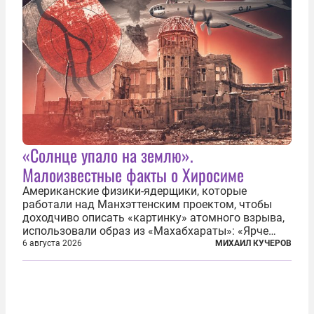
«Солнце упало на землю».
Малоизвестные факты о Хиросиме
Американские физики-ядерщики, которые
работали над Манхэттенским проектом, чтобы
доходчиво описать «картинку» атомного взрыва,
использовали образ из «Махабхараты»: «Ярче
тысячи солнц пылало это пламя». Не все жители
6 августа 2026
МИХАИЛ КУЧЕРОВ
японских городов Хиросимы и Нагасаки, на
которых США в августе 1945 года поставили...