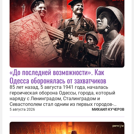
«До последней возможности». Как
Одесса оборонялась от захватчиков
85 лет назад, 5 августа 1941 года, началась
героическая оборона Одессы, города, который
наряду с Ленинградом, Сталинградом и
Севастополем стал одним из первых городов-
героев. Историки приводят фразу из телеграммы
5 августа 2026
МИХАИЛ КУЧЕРОВ
Иосифа Сталина, датированной сентябрем 1941-
го: «Прошу героических участников обороны...