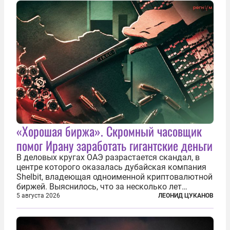
«Хорошая биржа». Скромный часовщик
помог Ирану заработать гигантские деньги
В деловых кругах ОАЭ разрастается скандал, в
центре которого оказалась дубайская компания
Shelbit, владеющая одноименной криптовалютной
биржей. Выяснилось, что за несколько лет
существования через Shelbit прошло не менее 4
5 августа 2026
ЛЕОНИД ЦУКАНОВ
млрд долларов в криптовалюте, принадлежащих
иранским чиновникам и силовикам...