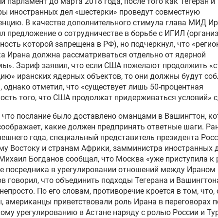
й парламент до марта 2018 года, после того как Тегеран и
ы иностранных дел «шестерки» проведут совместную
нцию. В качестве дополнительного стимула глава МИД И
л предложение о сотрудничестве в борьбе с ИГИЛ (организ
ность которой запрещена в РФ), но подчеркнул, что «реги
а Ирана должна рассматриваться отдельно от ядерной
ы». Зариф заявил, что если США пожелают продолжить «
ию» иранских ядерных объектов, то они должны будут со
, однако отметил, что «существует лишь 50-процентная
ость того, что США продолжат придерживаться условий» с
 что послание было доставлено оманцами в Вашингтон, к
соображает, какие должен предпринять ответные шаги. Ран
ешнего года, специальный представитель президента Росс
у Востоку и странам Африки, замминистра иностранных 
Михаил Богданов сообщал, что Москва «уже приступила к 
е посредника в урегулировании отношений между Ираном 
в говорил, что объединить подходы Тегерана и Вашингтон
непросто. По его словам, противоречие кроется в том, что, 
, американцы приветствовали роль Ирана в переговорах п
ому урегулированию в Астане наряду с ролью России и Тур