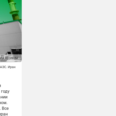
ИА REGNUM
АЭС. Иран
я
 году
ании
ном.
 Все
еран