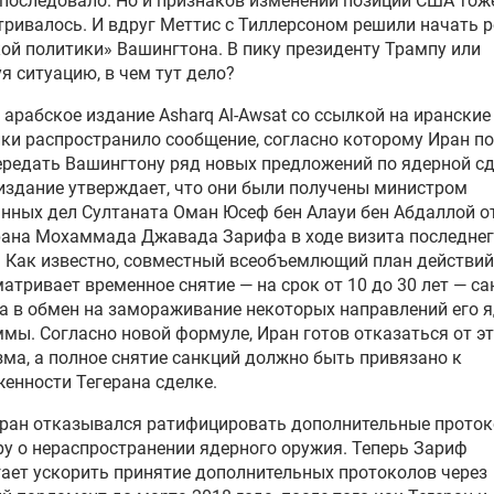
 последовало. Но и признаков изменений позиции США тож
ривалось. И вдруг Меттис с Тиллерсоном решили начать 
ой политики» Вашингтона. В пику президенту Трампу или
я ситуацию, в чем тут дело?
 арабское издание Asharq Al-Awsat со ссылкой на иранские
ки распространило сообщение, согласно которому Иран п
редать Вашингтону ряд новых предложений по ядерной сд
издание утверждает, что они были получены министром
нных дел Султаната Оман Юсеф бен Алауи бен Абдаллой о
ана Мохаммада Джавада Зарифа в ходе визита последнег
 Как известно, совместный всеобъемлющий план действий
атривает временное снятие — на срок от 10 до 30 лет — са
а в обмен на замораживание некоторых направлений его 
мы. Согласно новой формуле, Иран готов отказаться от э
ма, а полное снятие санкций должно быть привязано к
енности Тегерана сделке.
Иран отказывался ратифицировать дополнительные проток
у о нераспространении ядерного оружия. Теперь Зариф
ает ускорить принятие дополнительных протоколов через