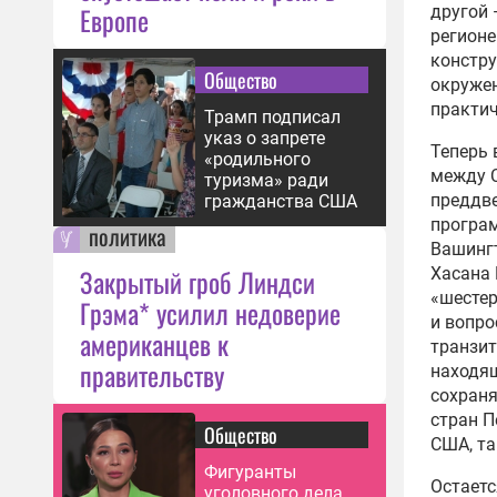
Европе
другой 
регионе
констру
Общество
окружен
практич
Трамп подписал
указ о запрете
Теперь 
«родильного
между С
туризма» ради
преддве
гражданства США
програм
политика
Вашингт
Закрытый гроб Линдси
Хасана 
«шестер
Грэма* усилил недоверие
и вопро
американцев к
транзит
правительству
находящ
сохраня
стран П
Общество
США, та
Фигуранты
Остаетс
уголовного дела