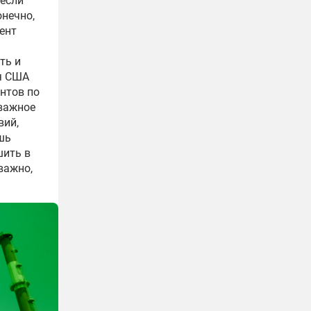
, если
онечно,
ент
ть и
ия США
нтов по
 важное
вий,
шь
шить в
важно,