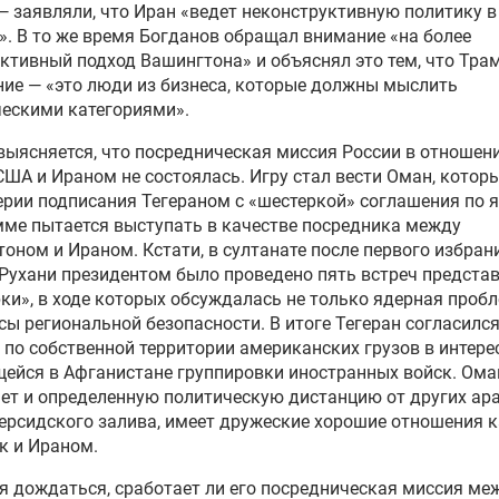
— заявляли, что Иран «ведет неконструктивную политику в
». В то же время Богданов обращал внимание «на более
ктивный подход Вашингтона» и объяснял это тем, что Трам
ие — «это люди из бизнеса, которые должны мыслить
ескими категориями».
выясняется, что посредническая миссия России в отношен
ША и Ираном не состоялась. Игру стал вести Оман, котор
рии подписания Тегераном с «шестеркой» соглашения по 
ме пытается выступать в качестве посредника между
оном и Ираном. Кстати, в султанате после первого избран
Рухани президентом было проведено пять встреч предста
ки», в ходе которых обсуждалась не только ядерная пробл
сы региональной безопасности. В итоге Тегеран согласился
 по собственной территории американских грузов в интере
ейся в Афганистане группировки иностранных войск. Ома
ет и определенную политическую дистанцию от других ар
ерсидского залива, имеет дружеские хорошие отношения к
к и Ираном.
я дождаться, сработает ли его посредническая миссия ме