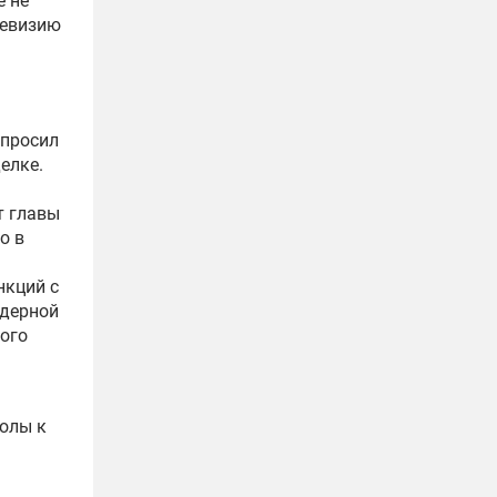
е не
ревизию
опросил
елке.
т главы
о в
нкций с
ядерной
того
олы к