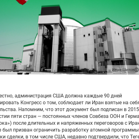
Иван Шилов
естно, администрация США должна каждые 90 дней
ровать Конгресс о том, соблюдает ли Иран взятые на себ
льства. Напомним, что этот документ был подписан в 2015
стии пяти стран — постоянных членов Совбеза ООН и Герм
рка») после длительных и напряженных переговоров с Ира
 был призван ограничить разработку атомной программы.
ки сделки, в том числе США, недавно подтвердили, что Тег