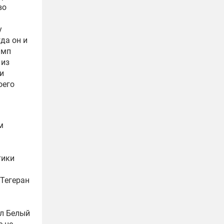
во
у
да он и
амп
 из
и
оего
м
тики
 Тегеран
ал Белый