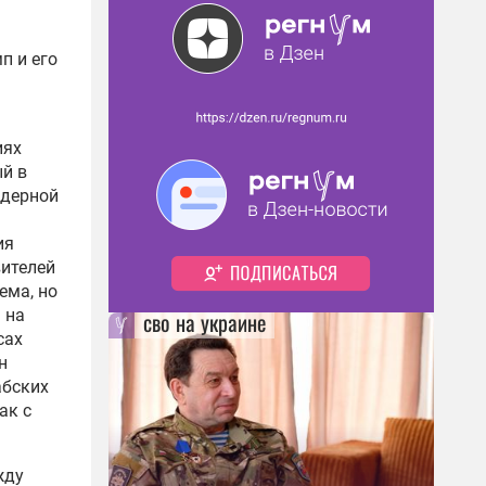
п и его
иях
ый в
ядерной
ия
вителей
ема, но
 на
сво на украине
сах
н
абских
ак с
жду