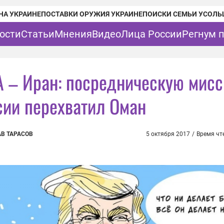
НА УКРАИНЕ
ПОСТАВКИ ОРУЖИЯ УКРАИНЕ
ПОИСКИ СЕМЬИ УСОЛЬ
ости
Статьи
Мнения
Видео
Лица России
Регнум 
 – Иран: посредническую мис
сии перехватил Оман
В ТАРАСОВ
5 октября 2017
/
Время чт