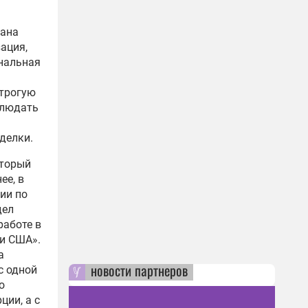
рана
ация,
ональная
строгую
блюдать
делки.
оторый
ее, в
ии по
дел
работе в
и США».
а
новости партнеров
с одной
о
ции, а с