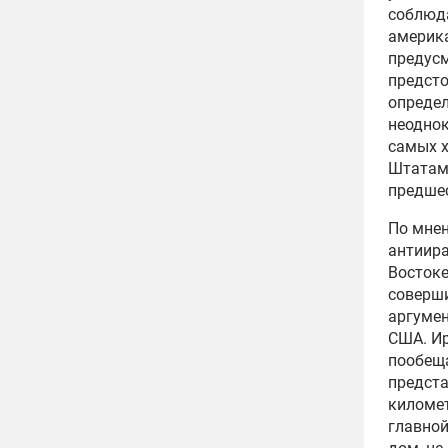
соблюда
америка
предусм
предсто
определ
неоднок
самых 
Штатами
предшес
По мнен
антиира
Востоке
соверши
аргумен
США. Ир
пообеща
предста
километ
главной