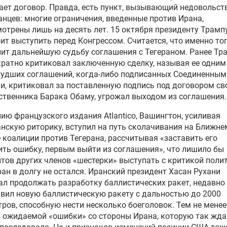
ет договор. Правда, есть пункт, вызывающий недовольст
нцев: многие ограничения, введенные против Ирана,
отрены лишь на десять лет. 15 октября президенту Трамп
ит выступить перед Конгрессом. Считается, что именно тог
ит дальнейшую судьбу соглашения с Тегераном. Ранее Тр
ратно критиковал заключенную сделку, называя ее одним
худших соглашений, когда-либо подписанных Соединенным
, критиковал за поставленную подпись под договором св
твенника Барака Обаму, угрожал выходом из соглашения.
ию французского издания Atlantico, Вашингтон, усиливая
нскую риторику, вступил на путь сколачивания на Ближне
 коалиции против Тегерана, рассчитывая «заставить его
ть ошибку, первым выйти из соглашения», что лишило бы
тов других членов «шестерки» выступать с критикой поли
ан в долгу не остался. Иранский президент Хасан Рухани
л продолжать разработку баллистических ракет, недавно
вил новую баллистическую ракету с дальностью до 2000
ров, способную нести несколько боеголовок. Тем не менее
 ожидаемой «ошибки» со стороны Ирана, которую так жд