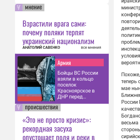
ирански
мнение
министр
конфере
Взрастили врага сами:
повтори
деятель
почему поляки терпят
политик
украинский национализм
проблем
АНАТОЛИЙ САВЕНКО
все мнения
инспекц
условия
Армия
вероятн
Бойцы ВС России
Похоже,
взяли в кольцо
теперь 
поселок
мае нын
Красноярское в
Ближнем
ДНР перед
России 
зачисткой
происшествия
качеств
Богдано
«Это не просто кризис»:
весьма 
рекордная засуха
стороны
опустошает поля и реки в
сирийск