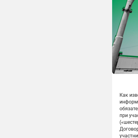
Как изв
информи
обязате
при уча
(«шесте
Договор
участни