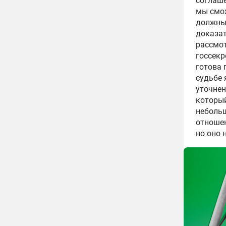
соглаше
мы смож
должны 
доказат
рассмот
госсекр
готова 
судьбе 
уточнен
который
небольш
отношен
но оно 