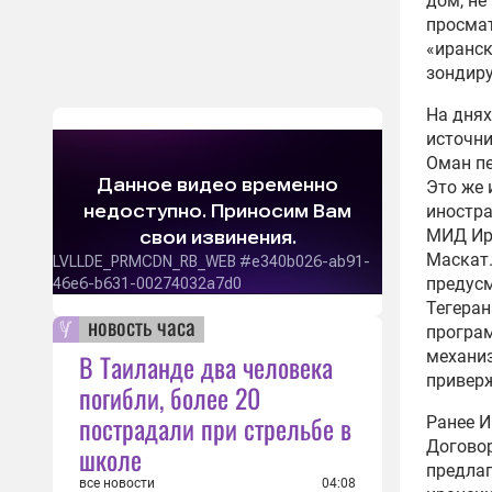
дом, не
просмат
«иранск
зондиру
На днях
источни
Оман пе
Это же 
иностра
МИД Ир
Маскат.
предусм
Тегеран
новость часа
програм
механиз
В Таиланде два человека
приверж
погибли, более 20
пострадали при стрельбе в
Ранее 
Договор
школе
предлаг
все новости
04:08