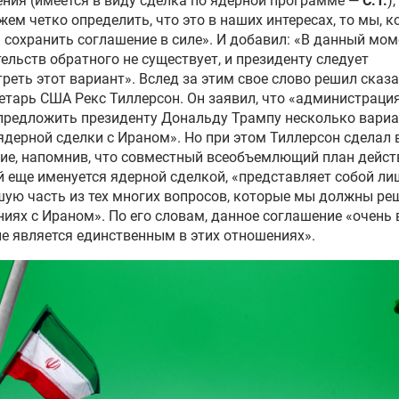
ния (имеется в виду сделка по ядерной программе —
С.Т.
)
ем четко определить, что это в наших интересах, то мы, к
сохранить соглашение в силе». И добавил: «В данный мом
ельств обратного не существует, и президенту следует
реть этот вариант». Вслед за этим свое слово решил сказа
етарь США Рекс Тиллерсон. Он заявил, что «администрац
предложить президенту Дональду Трампу несколько вариа
ядерной сделки с Ираном». Но при этом Тиллерсон сделал
ие, напомнив, что совместный всеобъемлющий план дейст
 еще именуется ядерной сделкой, «представляет собой ли
ую часть из тех многих вопросов, которые мы должны ре
иях с Ираном». По его словам, данное соглашение «очень 
не является единственным в этих отношениях».