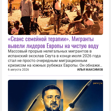
«Сеанс семейной терапии». Мигранты
вывели лидеров Европы на чистую воду
Массовый прорыв нелегальных мигрантов в
испанский эксклав Сеута в конце июля 2026 года
стал не просто очередным миграционным
кризисом на южных рубежах Европы. Он обнажил
фундаментальный раскол внутри Евросоюза,
6 августа 2026
ИЛЬЯ МАКСИМОВ
продемонстрировав, что десятилетиями
выстраивавшаяся миграционная политика ЕС
зашла в...