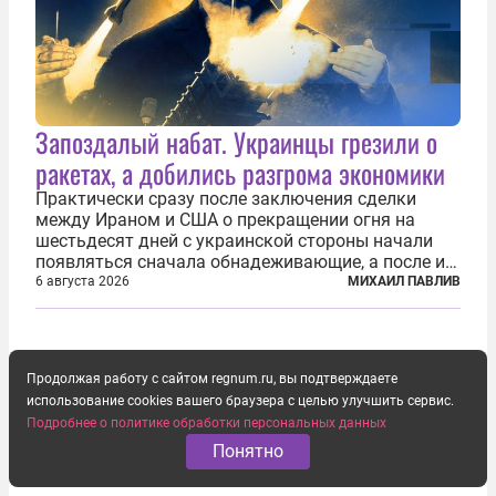
Запоздалый набат. Украинцы грезили о
ракетах, а добились разгрома экономики
Практически сразу после заключения сделки
между Ираном и США о прекращении огня на
шестьдесят дней с украинской стороны начали
появляться сначала обнадеживающие, а после и
вовсе бравурные заявления про некий «перелом»
6 августа 2026
МИХАИЛ ПАВЛИВ
в войне. Вероятно, в сознании первых лиц
киевского режима и стоящих за ними...
Продолжая работу с сайтом regnum.ru, вы подтверждаете
использование cookies вашего браузера с целью улучшить сервис.
Подробнее о политике обработки персональных данных
Понятно