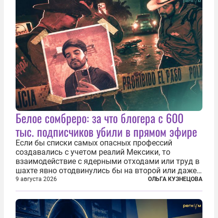
Белое сомбреро: за что блогера с 600
тыс. подписчиков убили в прямом эфире
Если бы списки самых опасных профессий
создавались с учетом реалий Мексики, то
взаимодействие с ядерными отходами или труд в
шахте явно отодвинулись бы на второй или даже
третий план. А вот блогерам, журналистам и
9 августа 2026
ОЛЬГА КУЗНЕЦОВА
музыкантам пришлось бы выйти вперед. В
Кульякане, столице штата Синалоа, прямо во...