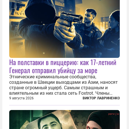
На полставки в пиццерию: как 17-летний
Генерал отправил убийцу за море
Этнические криминальные сообщества,
созданные в Швеции выходцами из Азии, наносят
стране огромный ущерб. Самым страшным и
влиятельным из них стала сеть Foxtrot. Члены
этой сети не только убивают и грабят шведов,
9 августа 2026
ВИКТОР ЛАВРИНЕНКО
подсаживают их на наркотики, но и совершают
нечто еще даже более страшное — массово...