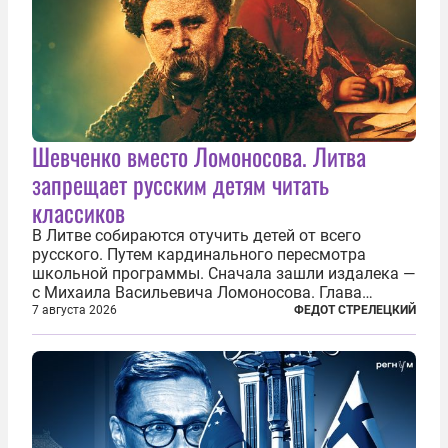
Шевченко вместо Ломоносова. Литва
запрещает русским детям читать
классиков
В Литве собираются отучить детей от всего
русского. Путем кардинального пересмотра
школьной программы. Сначала зашли издалека —
с Михаила Васильевича Ломоносова. Глава
правительства Литвы Миндаугас Синкявичюс
7 августа 2026
ФЕДОТ СТРЕЛЕЦКИЙ
предложил исключить его тексты из программ
общего образования. Мотивировал он это тем,
что...