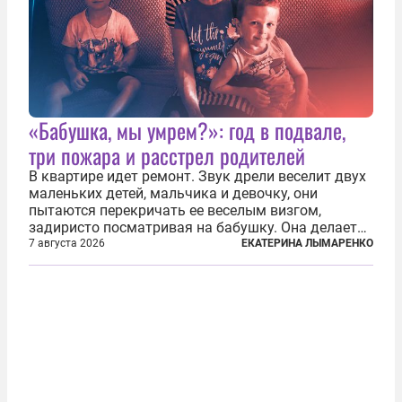
«Бабушка, мы умрем?»: год в подвале,
три пожара и расстрел родителей
В квартире идет ремонт. Звук дрели веселит двух
маленьких детей, мальчика и девочку, они
пытаются перекричать ее веселым визгом,
задиристо посматривая на бабушку. Она делает
им замечание, но внуки чувствуют, что она
7 августа 2026
ЕКАТЕРИНА ЛЫМАРЕНКО
сердится невсерьез. И это правда: дрель, конечно,
сверлит противно, но всё...