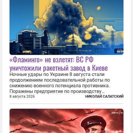
«Фламинго» не взлетят: ВС РФ
уничтожили ракетный завод в Киеве
Ночные удары по Украине 8 августа стали
продолжением последовательной работы по
снижению военного потенциала противника.
Поражены предприятие по производству
крылатых ракет, крупный склад топлива и два
8 августа 2026
НИКОЛАЙ САЛАТСКИЙ
сухогруза с военными грузами. Дополнительно
нанесены удары по объектам в ряде городов. В
Киеве...