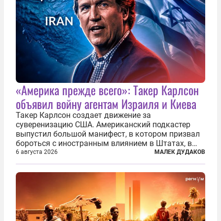
«Америка прежде всего»: Такер Карлсон
объявил войну агентам Израиля и Киева
Такер Карлсон создает движение за
суверенизацию США. Американский подкастер
выпустил большой манифест, в котором призвал
бороться с иностранным влиянием в Штатах, в
первую очередь имея в виду Израиль. А также
6 августа 2026
МАЛЕК ДУДАКОВ
прекратить заморские войны, выплатить
репарации Ирану, остановить прием мигрантов...