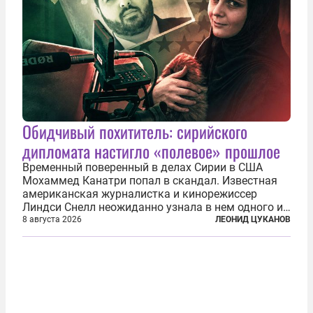
Обидчивый похититель: сирийского
дипломата настигло «полевое» прошлое
Временный поверенный в делах Сирии в США
Мохаммед Канатри попал в скандал. Известная
американская журналистка и кинорежиссер
Линдси Снелл неожиданно узнала в нем одного из
бандитов, похитивших ее в сирийском Алеппо в
8 августа 2026
ЛЕОНИД ЦУКАНОВ
2016 году. Журналистка убеждена, что Канатри, в
то время известный под подпольным...