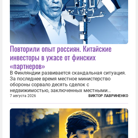
Повторили опыт россиян. Китайские
инвесторы в ужасе от финских
«партнеров»
В Финляндии развивается скандальная ситуация.
За последнее время местное министерство
обороны сорвало десять сделок с
недвижимостью, заключенных местными
фирмами с китайским капиталом. Чиновники
7 августа 2026
ВИКТОР ЛАВРИНЕНКО
заявили, что они могли заключаться с целью
создания в Финляндии шпионской сети, чтобы
следить за...