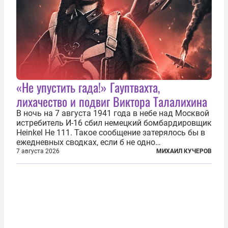
«Не упустить гада!» Гауптвахта,
лихачество и подвиг Виктора Талалихина
В ночь на 7 августа 1941 года в небе над Москвой
истребитель И-16 сбил немецкий бомбардировщик
Heinkel He 111. Такое сообщение затерялось бы в
ежедневных сводках, если б не одно
обстоятельство. Это был один из первых в
7 августа 2026
МИХАИЛ КУЧЕРОВ
истории отечественной авиации ночных таранов.
У пилота — младшего лейтенанта...