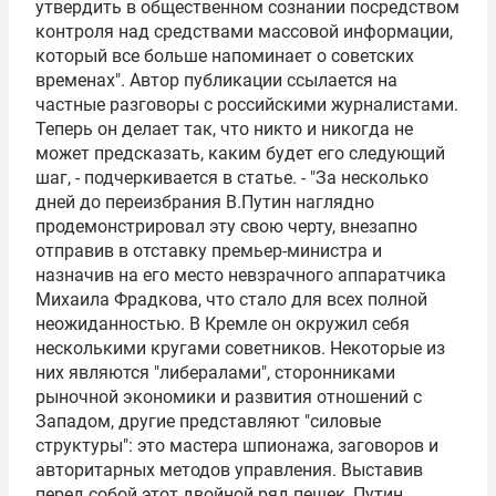
утвердить в общественном сознании посредством
контроля над средствами массовой информации,
который все больше напоминает о советских
временах". Автор публикации ссылается на
частные разговоры с российскими журналистами.
Теперь он делает так, что никто и никогда не
может предсказать, каким будет его следующий
шаг, - подчеркивается в статье. - "За несколько
дней до переизбрания В.Путин наглядно
продемонстрировал эту свою черту, внезапно
отправив в отставку премьер-министра и
назначив на его место невзрачного аппаратчика
Михаила Фрадкова, что стало для всех полной
неожиданностью. В Кремле он окружил себя
несколькими кругами советников. Некоторые из
них являются "либералами", сторонниками
рыночной экономики и развития отношений с
Западом, другие представляют "силовые
структуры": это мастера шпионажа, заговоров и
авторитарных методов управления. Выставив
перед собой этот двойной ряд пешек, Путин