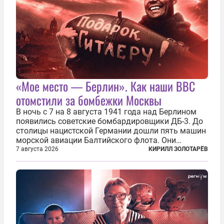
«Мое место — Берлин». Как наши ВВС
отомстили за бомбежки Москвы
В ночь с 7 на 8 августа 1941 года над Берлином
появились советские бомбардировщики ДБ-3. До
столицы нацистской Германии дошли пять машин
морской авиации Балтийского флота. Они
сбросили бомбы на город, который в тот момент
7 августа 2026
КИРИЛЛ ЗОЛОТАРЁВ
жил в полной уверенности, что война идет где-то
далеко на востоке, Красная...