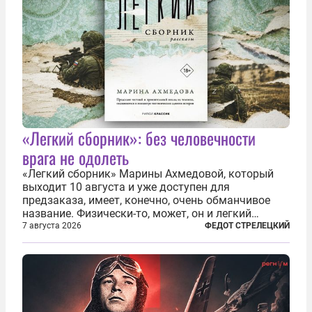
«Легкий сборник»: без человечности
врага не одолеть
«Легкий сборник» Марины Ахмедовой, который
выходит 10 августа и уже доступен для
предзаказа, имеет, конечно, очень обманчивое
название. Физически-то, может, он и легкий
относительно. Но метафизически —
7 августа 2026
ФЕДОТ СТРЕЛЕЦКИЙ
безотносительно тяжелый. Десять рассказов,
каждый из которых напрямую или косвенно (в
основном —...