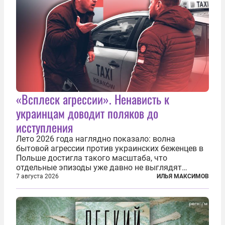
«Всплеск агрессии». Ненависть к
украинцам доводит поляков до
исступления
Лето 2026 года наглядно показало: волна
бытовой агрессии против украинских беженцев в
Польше достигла такого масштаба, что
отдельные эпизоды уже давно не выглядят
случайными. Поляки, судя по происходящему,
7 августа 2026
ИЛЬЯ МАКСИМОВ
буквально теряют рассудок от ненависти к
украинским беженцам, и каждый новый случай
по-своему...