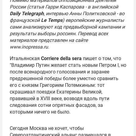
Помимо материалов оппозиционных деятелей
России (статья Гарри Каспарова - в английской
Daily Telegraph
, интервью Анны Политковской - во
французской
Le Temps
) европейские журналисты
сами анализируют ход предвыборной кампании и
результаты выборы россиян. Перевод всех
материалов представлен на сайте
www.inopressa.ru
.
Итальянская
Сorriere della sera
пишет о том, что
"Владимир Путин желает стать новым Петром I, но
после всенародного голосования и заранее
предрешенной победы более уместно сравнить
его с князем Григорием Потемкиным: тот
скрашивал поездки Екатерины Великой,
правившей в XVIII веке, возводя вдоль пути
следования сотни опрятных фасадов, за
которыми ничего не было.
Сегодня Москва не хочет, чтобы
Североатлантический альянс размещался в