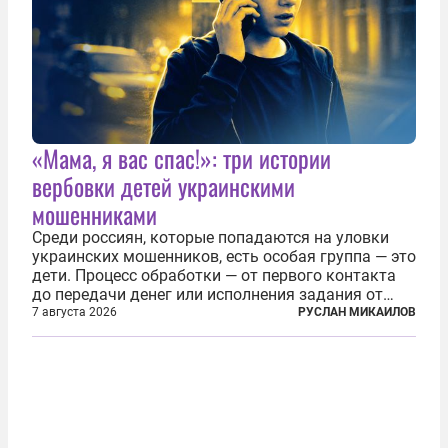
«Мама, я вас спас!»: три истории
вербовки детей украинскими
мошенниками
Среди россиян, которые попадаются на уловки
украинских мошенников, есть особая группа — это
дети. Процесс обработки — от первого контакта
до передачи денег или исполнения задания от
кураторов может занять от двух часов до
7 августа 2026
РУСЛАН МИКАИЛОВ
нескольких месяцев. Детей превращают в
послушных исполнителей, которые...