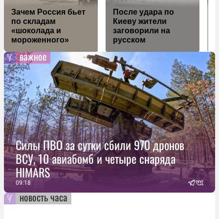
Зачем Россия бьет
После удара по
Я
по складам
Киеву жители
к
«шоколада и
заговорили на
д
мороженного»
русском
важное
Силы ПВО за сутки сбили 970 дронов
ВСУ, 10 авиабомб и четыре снаряда
HIMARS
09:18
новость часа