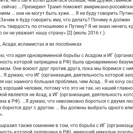
ить, чего бы я хотел добиться больше, чем дружественной 
к сейчас. …Президент Трамп поможет американо-российск
иям … они не могут быть хуже. … Я не буду говорить Путину
 Зачем я буду говорить ему, что делать? Почему я должен
ть твердость по отношению к Путину? Я не знаю ничего, к
о он не уважает нашу страну» [2] (июль 2016 г.).
, Асаде, исламистах и их пособниках
ю, что идея одновременной борьбы с Асадом и ИГ (органи
ность которой запрещена в РФ) была одновременно безум
мом. Они воюют друг против друга, пока мы боремся с ни
 Я думаю, что ИГ (организация, деятельность которой за
ля нас намного большая проблема, чем Асад… Я не хочу ска
д хороший человек, потому что это не так, но нашей главн
ой является не Асад, а ИГ (организация, деятельность кот
на в РФ). …Я думаю, что невозможно бороться с двумя л
 борются друг с другом. … Вы должны выбрать одного или
».
ыразил также сомнение в том, что борьба с ИГ (организаци
ность которой запрещена в РФ), имеющей немалые доходы