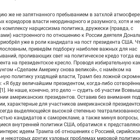
ию же не запятнанного пребыванием в затхлой атмосфере
х коридоров власти неординарного и разумного, хотя и не
 комплексу нарциссизма политика, дружески (правда, с
ами) настроенного по отношению к России деятеля Донал
риобрёл уже в роли кандидата на пост президента США. Ч
лословным, приведём подборку наиболее важных для нас
ваний, проливающих свет на политическое кредо тогда е
ента на президентское кресло. Проводя избирательную к
унгом «Сделаем Америку снова великой», с намёком на
ную политику уходящей власти, Трамп без ложной скромн
: «Я буду величайшим президентом, когда-либо сотворён
[1]. Не наше, конечно, это дело — судить об участии Всевы
нии американских президентов. Оставив без внимания по
ии, характерные для участников американской президентс
всегда выделяющейся высокой степенью театрализованнос
стью кандидатов к саморекламе, а также минуя вопросы,
иеся внутренней политики США, обратимся к представля
интерес идеям Трампа об отношениях с Россией, сирийско
 и некоторых других узловых проблемах мировой политики