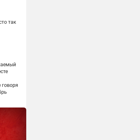
сто так
ажаемый
есте
е говоря
брь