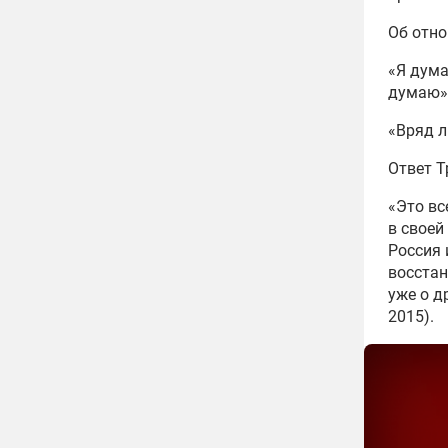
Об отно
«Я дума
думаю» 
«Вряд л
Ответ Т
«Это вс
в своей
Россия 
восстан
уже о д
2015).