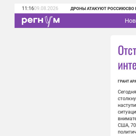
11:16
09.08.2026
ДРОНЫ АТАКУЮТ РОССИЮ
СВО 
Нов
Отс
инт
ГРАНТ АР
Сегодня
столкну
наступи
ситуаци
внимате
США, 70
политич