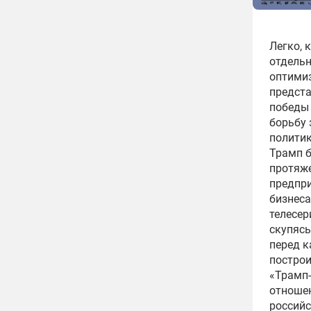
Легко, 
отдельн
оптимиз
предста
победы 
борьбу 
политик
Трамп б
протяже
предпри
бизнеса
телесер
скупясь
перед к
построи
«Трамп-
отношен
российс