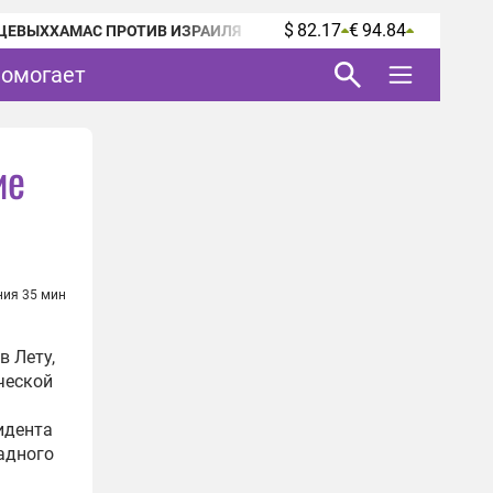
$ 82.17
€ 94.84
ЦЕВЫХ
ХАМАС ПРОТИВ ИЗРАИЛЯ
помогает
ие
ния 35 мин
в Лету,
ческой
идента
адного