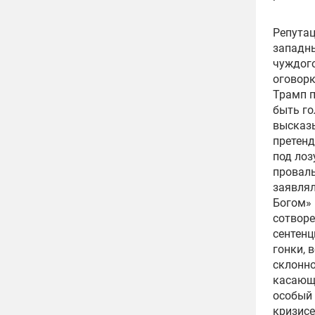
Репутац
западны
чуждого
оговорк
Трамп п
быть го
высказы
претенд
под лоз
проваль
заявлял
Богом» 
сотворе
сентенц
гонки, 
склонно
касающ
особый 
кризисе