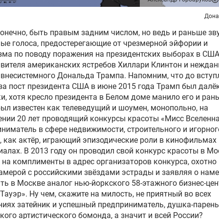
Дона
конечно, быть правым задним числом, но ведь и раньше зв
ые голоса, предостерегающие от чрезмерной эйфории и
ма по поводу поражения на президентских выборах в СШ
вителя американских ястребов Хиллари Клинтон и неждан
внесистемного Дональда Трампа. Напомним, что до вступ
за пост президента США в июне 2015 года Трамп был далёк
и, хотя кресло президента в Белом доме манило его и ран
ыл известен как телеведущий и шоумен, монопольно, на
нии 20 лет проводящий конкурсы красоты «Мисс Вселенна
ниматель в сфере недвижимости, строительного и игорног
, как актёр, играющий эпизодические роли в кинофильмах 
иалах. В 2013 году он проводил свой конкурс красоты в Мо
 на комплименты в адрес организаторов конкурса, охотно
амерой с российскими звёздами эстрады и заявляя о нам
ть в Москве аналог нью-йоркского 58-этажного бизнес-це
Тауэр». Ну чем, скажите на милость, не приятный во всех
иях затейник и успешный предприниматель, душка-парень,
кого артистического бомонда, а значит и всей России?