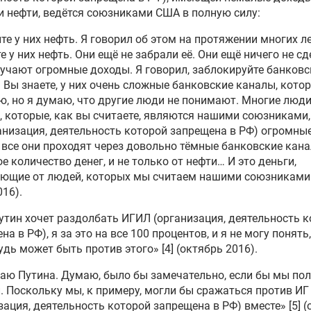
 нефти, ведётся союзниками США в полную силу:
те у них нефть. Я говорил об этом на протяжении многих ле
е у них нефть. Они ещё не забрали её. Они ещё ничего не с
учают огромные доходы. Я говорил, заблокируйте банковс
 Вы знаете, у них очень сложные банковские каналы, кото
, но я думаю, что другие люди не понимают. Многие люди
, которые, как вы считаете, являются нашими союзниками
анизация, деятельность которой запрещена в РФ) огромн
и все они проходят через довольно тёмные банковские кана
е количество денег, и не только от нефти… И это деньги,
ющие от людей, которых мы считаем нашими союзниками»
016).
утин хочет раздолбать ИГИЛ (организация, деятельность 
на в РФ), я за это на все 100 процентов, и я не могу понять
удь может быть против этого» [4] (октябрь 2016).
наю Путина. Думаю, было бы замечательно, если бы мы по
. Поскольку мы, к примеру, могли бы сражаться против ИГ
зация, деятельность которой запрещена в РФ) вместе» [5] 