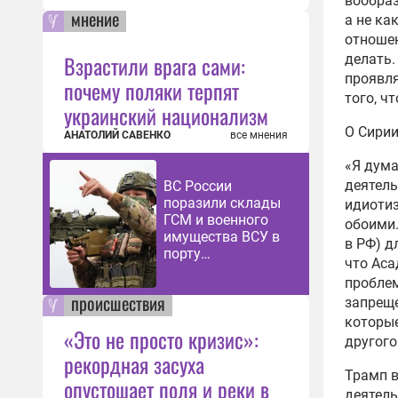
вообраз
мнение
а не ка
отношен
Взрастили врага сами:
делать.
проявля
почему поляки терпят
того, чт
украинский национализм
О Сирии
АНАТОЛИЙ САВЕНКО
все мнения
«Я дума
деятель
ВС России
поразили склады
идиотиз
ГСМ и военного
обоими…
имущества ВСУ в
в РФ) д
порту
что Аса
Черноморска
проблем
происшествия
запреще
которые
«Это не просто кризис»:
другого
рекордная засуха
Трамп в
опустошает поля и реки в
деятель