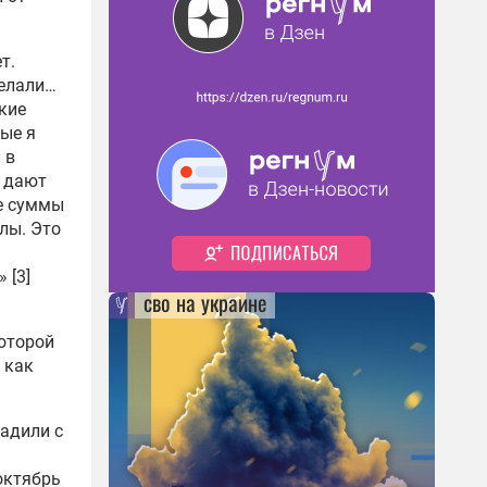
т.
делали…
кие
рые я
 в
, дают
ые суммы
лы. Это
 [3]
сво на украине
которой
, как
ладили с
(октябрь