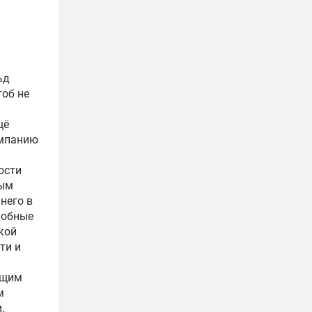
ьд
тоб не
щё
ампанию
ости
ным
шнего в
добные
кой
ти и
ющим
м
.