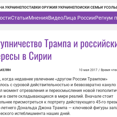
НА УКРАИНЕ
ПОСТАВКИ ОРУЖИЯ УКРАИНЕ
ПОИСКИ СЕМЬИ УСОЛЬ
ости
Статьи
Мнения
Видео
Лица России
Регнум 
тупничество Трампа и российск
ересы в Сирии
АКЕЛЯН
10 мая 2017
/
Время чте
, когда недавнее увлечение «другом России Трампом»
лось с суровой действительностью и безвозвратно кануло 
л момент отрезвления и переосмысления новой геополити
и в свете складывающихся в мире реалий. Вначале стоит
льнее присмотреться к портрету действующего 45-го през
-летнего Дональда Джона Трампа — ключевой фигуры зап
еского истеблишмента наших дней.