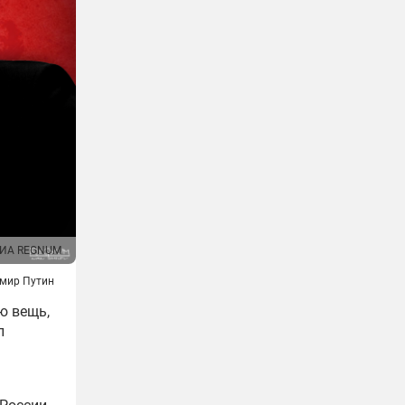
ИА REGNUM
имир Путин
ю вещь,
л