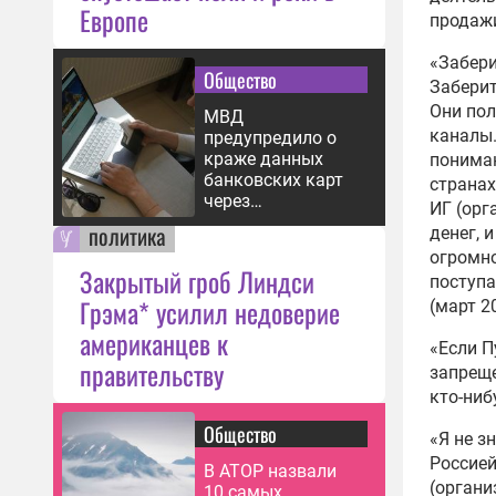
Европе
продажи
«Забери
Общество
Заберит
Они пол
МВД
каналы.
предупредило о
краже данных
понимаю
банковских карт
странах
через
ИГ (орг
фишинговые
политика
денег, 
страницы
огромно
Закрытый гроб Линдси
поступа
Грэма* усилил недоверие
(март 2
американцев к
«Если П
правительству
запреще
кто-ниб
Общество
«Я не з
Россией
В АТОР назвали
(органи
10 самых