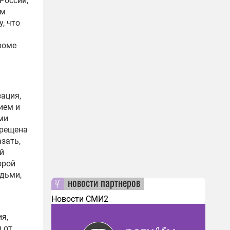
России,
им
, что
роме
зация,
ием и
ми
прещена
зать,
ой
орой
юдьми,
новости партнеров
Новости СМИ2
я,
 от