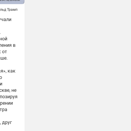
льд Трамп
учали
А
ной
ления в
 от
ьше.
я», как
о
и
скве, не
 позируя
ерении
нтра
 друг