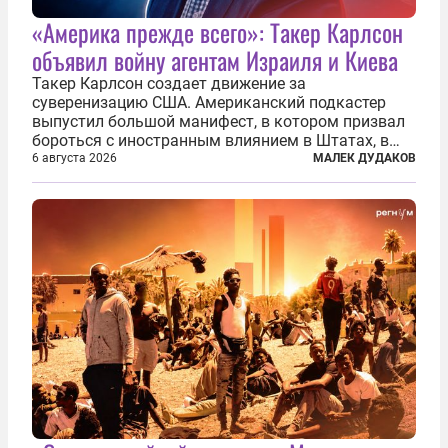
«Америка прежде всего»: Такер Карлсон
объявил войну агентам Израиля и Киева
Такер Карлсон создает движение за
суверенизацию США. Американский подкастер
выпустил большой манифест, в котором призвал
бороться с иностранным влиянием в Штатах, в
первую очередь имея в виду Израиль. А также
6 августа 2026
МАЛЕК ДУДАКОВ
прекратить заморские войны, выплатить
репарации Ирану, остановить прием мигрантов...