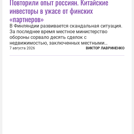
Повторили опыт россиян. Китайские
инвесторы в ужасе от финских
«партнеров»
В Финляндии развивается скандальная ситуация.
За последнее время местное министерство
обороны сорвало десять сделок с
недвижимостью, заключенных местными
фирмами с китайским капиталом. Чиновники
7 августа 2026
ВИКТОР ЛАВРИНЕНКО
заявили, что они могли заключаться с целью
создания в Финляндии шпионской сети, чтобы
следить за...