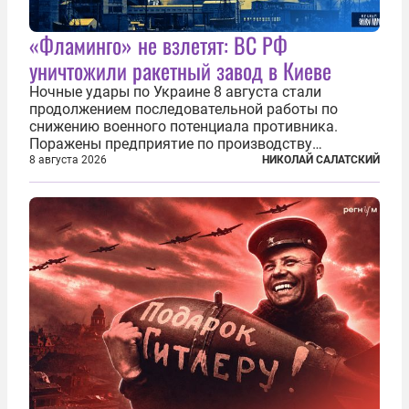
«Фламинго» не взлетят: ВС РФ
уничтожили ракетный завод в Киеве
Ночные удары по Украине 8 августа стали
продолжением последовательной работы по
снижению военного потенциала противника.
Поражены предприятие по производству
крылатых ракет, крупный склад топлива и два
8 августа 2026
НИКОЛАЙ САЛАТСКИЙ
сухогруза с военными грузами. Дополнительно
нанесены удары по объектам в ряде городов. В
Киеве...