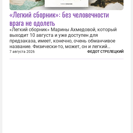
«Легкий сборник»: без человечности
врага не одолеть
«Легкий сборник» Марины Ахмедовой, который
выходит 10 августа и уже доступен для
предзаказа, имеет, конечно, очень обманчивое
название. Физически-то, может, он и легкий
относительно. Но метафизически —
7 августа 2026
ФЕДОТ СТРЕЛЕЦКИЙ
безотносительно тяжелый. Десять рассказов,
каждый из которых напрямую или косвенно (в
основном —...