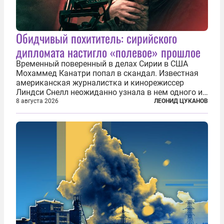
Обидчивый похититель: сирийского
дипломата настигло «полевое» прошлое
Временный поверенный в делах Сирии в США
Мохаммед Канатри попал в скандал. Известная
американская журналистка и кинорежиссер
Линдси Снелл неожиданно узнала в нем одного из
бандитов, похитивших ее в сирийском Алеппо в
8 августа 2026
ЛЕОНИД ЦУКАНОВ
2016 году. Журналистка убеждена, что Канатри, в
то время известный под подпольным...