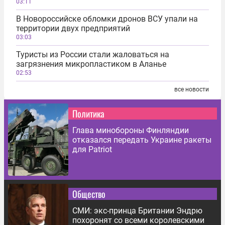
03:11
В Новороссийске обломки дронов ВСУ упали на
территории двух предприятий
03:03
Туристы из России стали жаловаться на
загрязнения микропластиком в Аланье
02:53
все новости
Политика
Глава минобороны Финляндии
отказался передать Украине ракеты
для Patriot
Общество
СМИ: экс-принца Британии Эндрю
похоронят со всеми королевскими