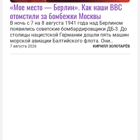
«Мое место — Берлин». Как наши ВВС
отомстили за бомбежки Москвы
В ночь с 7 на 8 августа 1941 года над Берлином
появились советские бомбардировщики ДБ-3. До
столицы нацистской Германии дошли пять машин
морской авиации Балтийского флота. Они
сбросили бомбы на город, который в тот момент
7 августа 2026
КИРИЛЛ ЗОЛОТАРЁВ
жил в полной уверенности, что война идет где-то
далеко на востоке, Красная...