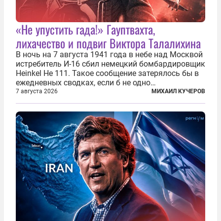
«Не упустить гада!» Гауптвахта,
лихачество и подвиг Виктора Талалихина
В ночь на 7 августа 1941 года в небе над Москвой
истребитель И-16 сбил немецкий бомбардировщик
Heinkel He 111. Такое сообщение затерялось бы в
ежедневных сводках, если б не одно
обстоятельство. Это был один из первых в
7 августа 2026
МИХАИЛ КУЧЕРОВ
истории отечественной авиации ночных таранов.
У пилота — младшего лейтенанта...