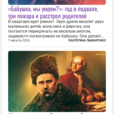
«Бабушка, мы умрем?»: год в подвале,
три пожара и расстрел родителей
В квартире идет ремонт. Звук дрели веселит двух
маленьких детей, мальчика и девочку, они
пытаются перекричать ее веселым визгом,
задиристо посматривая на бабушку. Она делает
им замечание, но внуки чувствуют, что она
7 августа 2026
ЕКАТЕРИНА ЛЫМАРЕНКО
сердится невсерьез. И это правда: дрель, конечно,
сверлит противно, но всё...