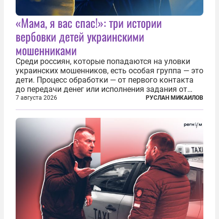
«Мама, я вас спас!»: три истории
вербовки детей украинскими
мошенниками
Среди россиян, которые попадаются на уловки
украинских мошенников, есть особая группа — это
дети. Процесс обработки — от первого контакта
до передачи денег или исполнения задания от
кураторов может занять от двух часов до
7 августа 2026
РУСЛАН МИКАИЛОВ
нескольких месяцев. Детей превращают в
послушных исполнителей, которые...