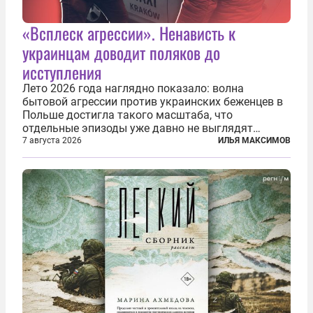
«Всплеск агрессии». Ненависть к
украинцам доводит поляков до
исступления
Лето 2026 года наглядно показало: волна
бытовой агрессии против украинских беженцев в
Польше достигла такого масштаба, что
отдельные эпизоды уже давно не выглядят
случайными. Поляки, судя по происходящему,
7 августа 2026
ИЛЬЯ МАКСИМОВ
буквально теряют рассудок от ненависти к
украинским беженцам, и каждый новый случай
по-своему...