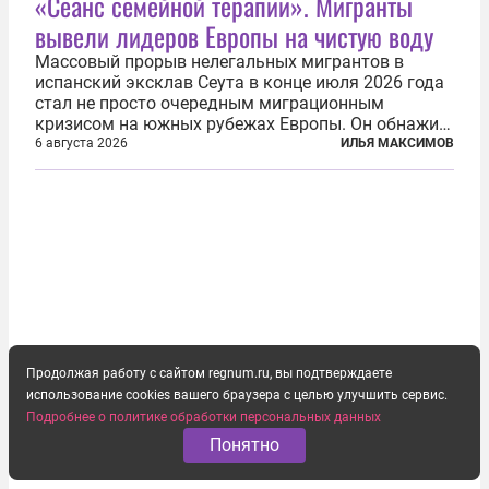
«Сеанс семейной терапии». Мигранты
вывели лидеров Европы на чистую воду
Массовый прорыв нелегальных мигрантов в
испанский эксклав Сеута в конце июля 2026 года
стал не просто очередным миграционным
кризисом на южных рубежах Европы. Он обнажил
фундаментальный раскол внутри Евросоюза,
6 августа 2026
ИЛЬЯ МАКСИМОВ
продемонстрировав, что десятилетиями
выстраивавшаяся миграционная политика ЕС
зашла в...
Продолжая работу с сайтом regnum.ru, вы подтверждаете
использование cookies вашего браузера с целью улучшить сервис.
Подробнее о политике обработки персональных данных
Понятно