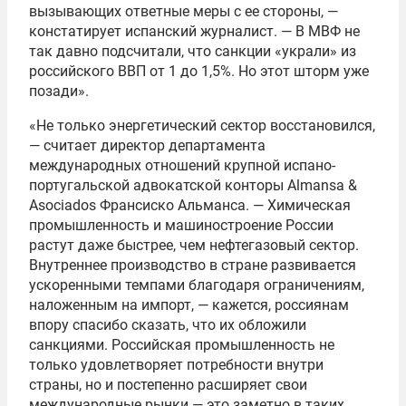
вызывающих ответные меры с ее стороны, —
констатирует испанский журналист. — В МВФ не
так давно подсчитали, что санкции «украли» из
российского ВВП от 1 до 1,5%. Но этот шторм уже
позади».
«Не только энергетический сектор восстановился,
— считает директор департамента
международных отношений крупной испано-
португальской адвокатской конторы Almansa &
Asociados Франсиско Альманса. — Химическая
промышленность и машиностроение России
растут даже быстрее, чем нефтегазовый сектор.
Внутреннее производство в стране развивается
ускоренными темпами благодаря ограничениям,
наложенным на импорт, — кажется, россиянам
впору спасибо сказать, что их обложили
санкциями. Российская промышленность не
только удовлетворяет потребности внутри
страны, но и постепенно расширяет свои
международные рынки — это заметно в таких