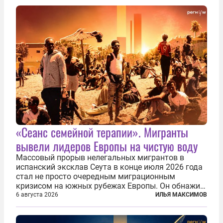
репарации Ирану, остановить прием мигрантов...
«Сеанс семейной терапии». Мигранты
вывели лидеров Европы на чистую воду
Массовый прорыв нелегальных мигрантов в
испанский эксклав Сеута в конце июля 2026 года
стал не просто очередным миграционным
кризисом на южных рубежах Европы. Он обнажил
фундаментальный раскол внутри Евросоюза,
6 августа 2026
ИЛЬЯ МАКСИМОВ
продемонстрировав, что десятилетиями
выстраивавшаяся миграционная политика ЕС