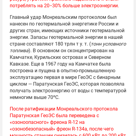
потреблять на 20−30% больше электроэнергии.
Главный удар Монреальским протоколом был
нанесен по геотермальной энергетике России и
других стран, имеющих источники геотермальной
энергии. Запасы геотермальной энергии в нашей
стране составляют 180 трлн т у. т. (
тонн условного
топлива
). В основном он сконцентрирован на
Камчатке, Курильских островах и Северном
Кавказе. Еще в 1967 году на Камчатке была
построена и пущена в опытно-промышленную
эксплуатацию первая в мире ГеоЭС с бинарным
циклом — Паратунская ГеоЭС, которая позволяла
получать электроэнергию от воды с температурой
немногим выше 70ºС.
После ратификации Монреальского протокола
Паратунская ГеоЭС была переведена с
«озоноопасного» фреона R-12 на
«озонобезопасный» фреон R-134a, после чего
мощность станции снизилась с 600 кВт до 200 кВт