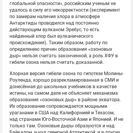
глобальной опасности», российским ученым не
удалось в силу его некорректности (эксперимент
по замерам наличия хлора в атмосфере
Антарктиды проводился над постоянно
действующим вулканом Эребус, то есть
найденный хлор был вулканического
происхождения). Таким образом, работу по
определению причин образования «озоновых
дыр» нельзя считать законченной, а роль ХФУ в
гибели озона нельзя считать доказанной.
Хлорная версия гибели озона по гипотезе Молины-
Роуленда, хорошо разрекламированная в СМИ и
донесённая до школьных учебников в качестве
истины, на самом деле не объясняет механизма
образования «озоновых дыр» в районе экватора.
Их образование сопровождается мощными
ураганами в США над Калифорнией и Техасом,
над странами Юго-Восточной Азии и Японией. И не
только там. Озоновые дыры образуются и над
Байкалом, и над северной Атлантикой, и в других