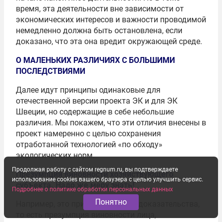
время, эта деятельности вне зависимости от
экономических интересов и важности проводимой
немедленно должна быть остановлена, если
доказано, что эта она вредит окружающей среде.
О МАЛЕНЬКИХ РАЗЛИЧИЯХ С БОЛЬШИМИ
ПОСЛЕДСТВИЯМИ
Далее идут принципы одинаковые для
отечественной версии проекта ЭК и для ЭК
Швеции, но содержащие в себе небольшие
различия. Мы покажем, что эти отличия внесены в
проект намеренно с целью сохранения
отработанной технологией «по обходу»
экологических норм.
Продолжая работу с сайтом regnum.ru, вы подтверждаете
Презумпция виновности хозяйствующего
использование cookies вашего браузера с целью улучшить сервис.
субъекта. Надо же меру знать!
Подробнее о политике обработки персональных данных
Понятно
Например, это принцип бремени доказательства,
то есть презумпция виновности лица,