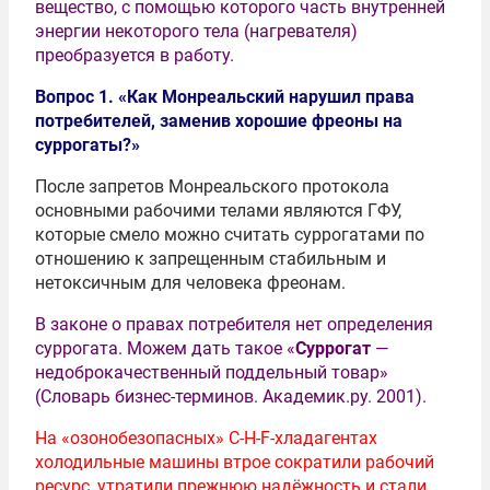
вещество, с помощью которого часть внутренней
энергии некоторого тела (нагревателя)
преобразуется в работу.
Вопрос 1. «Как Монреальский нарушил права
потребителей, заменив хорошие фреоны на
суррогаты?»
После запретов Монреальского протокола
основными рабочими телами являются ГФУ,
которые смело можно считать суррогатами по
отношению к запрещенным стабильным и
нетоксичным для человека фреонам.
В законе о правах потребителя нет определения
суррогата. Можем дать такое «
Суррогат
—
недоброкачественный поддельный товар»
(Словарь бизнес-терминов. Академик.ру. 2001).
На «озонобезопасных» С-Н-F-хладагентах
холодильные машины втрое сократили рабочий
ресурс, утратили прежнюю надёжность и стали