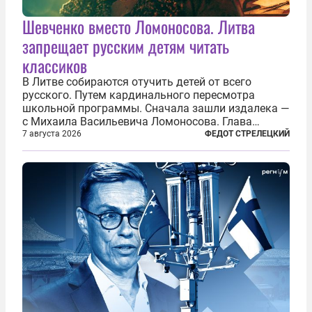
Шевченко вместо Ломоносова. Литва
запрещает русским детям читать
классиков
В Литве собираются отучить детей от всего
русского. Путем кардинального пересмотра
школьной программы. Сначала зашли издалека —
с Михаила Васильевича Ломоносова. Глава
правительства Литвы Миндаугас Синкявичюс
7 августа 2026
ФЕДОТ СТРЕЛЕЦКИЙ
предложил исключить его тексты из программ
общего образования. Мотивировал он это тем,
что...