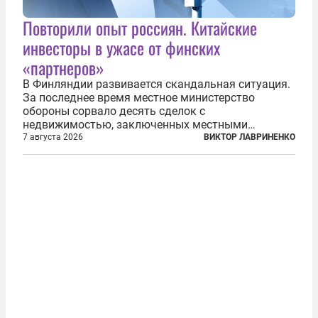
Повторили опыт россиян. Китайские
инвесторы в ужасе от финских
«партнеров»
В Финляндии развивается скандальная ситуация.
За последнее время местное министерство
обороны сорвало десять сделок с
недвижимостью, заключенных местными
фирмами с китайским капиталом. Чиновники
7 августа 2026
ВИКТОР ЛАВРИНЕНКО
заявили, что они могли заключаться с целью
создания в Финляндии шпионской сети, чтобы
следить за...