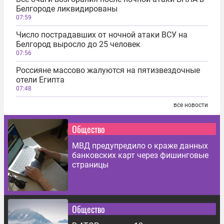
Белгороде ликвидированы
07:59
Число пострадавших от ночной атаки ВСУ на
Белгород выросло до 25 человек
07:56
Россияне массово жалуются на пятизвездочные
отели Египта
07:48
все новости
Общество
МВД предупредило о краже данных
банковских карт через фишинговые
страницы
Общество