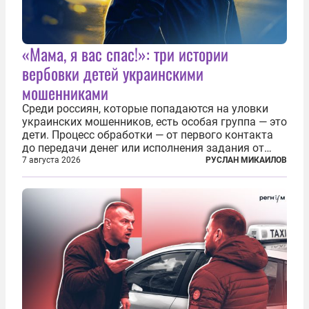
«Мама, я вас спас!»: три истории
вербовки детей украинскими
мошенниками
Среди россиян, которые попадаются на уловки
украинских мошенников, есть особая группа — это
дети. Процесс обработки — от первого контакта
до передачи денег или исполнения задания от
кураторов может занять от двух часов до
7 августа 2026
РУСЛАН МИКАИЛОВ
нескольких месяцев. Детей превращают в
послушных исполнителей, которые...