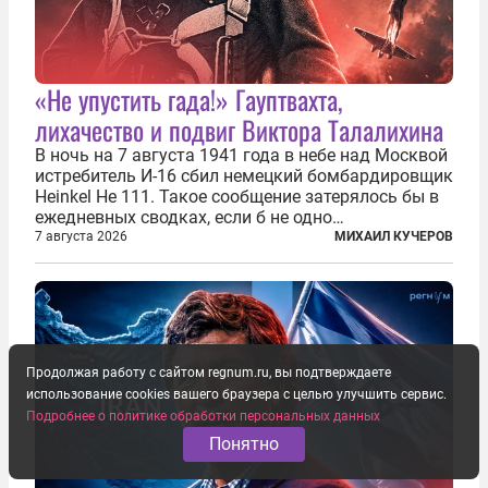
«Не упустить гада!» Гауптвахта,
лихачество и подвиг Виктора Талалихина
В ночь на 7 августа 1941 года в небе над Москвой
истребитель И-16 сбил немецкий бомбардировщик
Heinkel He 111. Такое сообщение затерялось бы в
ежедневных сводках, если б не одно
обстоятельство. Это был один из первых в
7 августа 2026
МИХАИЛ КУЧЕРОВ
истории отечественной авиации ночных таранов.
У пилота — младшего лейтенанта...
Продолжая работу с сайтом regnum.ru, вы подтверждаете
использование cookies вашего браузера с целью улучшить сервис.
Подробнее о политике обработки персональных данных
Понятно