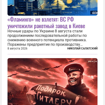
«Фламинго» не взлетят: ВС РФ
уничтожили ракетный завод в Киеве
Ночные удары по Украине 8 августа стали
продолжением последовательной работы по
снижению военного потенциала противника.
Поражены предприятие по производству
крылатых ракет, крупный склад топлива и два
8 августа 2026
НИКОЛАЙ САЛАТСКИЙ
сухогруза с военными грузами. Дополнительно
нанесены удары по объектам в ряде городов. В
Киеве...