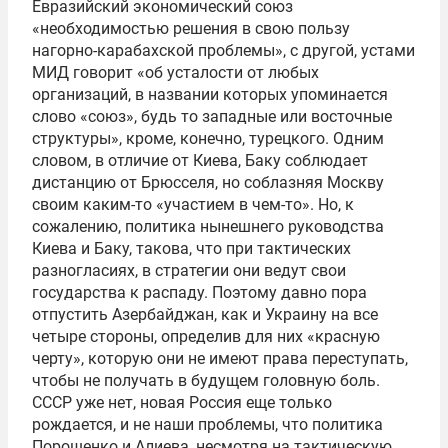
Евразийский экономический союз
«необходимостью решения в свою пользу
нагорно-карабахской проблемы», с другой, устами
МИД говорит «об усталости от любых
организаций, в названии которых упоминается
слово «союз», будь то западные или восточные
структуры», кроме, конечно, турецкого. Одним
словом, в отличие от Киева, Баку соблюдает
дистанцию от Брюсселя, но соблазняя Москву
своим каким-то «участием в чем-то». Но, к
сожалению, политика нынешнего руководства
Киева и Баку, такова, что при тактических
разногласиях, в стратегии они ведут свои
государства к распаду. Поэтому давно пора
отпустить Азербайджан, как и Украину на все
четыре стороны, определив для них «красную
черту», которую они не имеют права переступать,
чтобы не получать в будущем головную боль.
СССР уже нет, новая Россия еще только
рождается, и не наши проблемы, что политика
Порошенко и Алиева, несмотря на тактическую