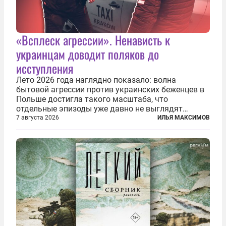
«Всплеск агрессии». Ненависть к
украинцам доводит поляков до
исступления
Лето 2026 года наглядно показало: волна
бытовой агрессии против украинских беженцев в
Польше достигла такого масштаба, что
отдельные эпизоды уже давно не выглядят
случайными. Поляки, судя по происходящему,
7 августа 2026
ИЛЬЯ МАКСИМОВ
буквально теряют рассудок от ненависти к
украинским беженцам, и каждый новый случай
по-своему...