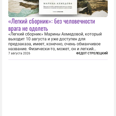
«Легкий сборник»: без человечности
врага не одолеть
«Легкий сборник» Марины Ахмедовой, который
выходит 10 августа и уже доступен для
предзаказа, имеет, конечно, очень обманчивое
название. Физически-то, может, он и легкий
относительно. Но метафизически —
7 августа 2026
ФЕДОТ СТРЕЛЕЦКИЙ
безотносительно тяжелый. Десять рассказов,
каждый из которых напрямую или косвенно (в
основном —...