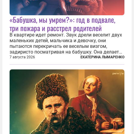
«Бабушка, мы умрем?»: год в подвале,
три пожара и расстрел родителей
В квартире идет ремонт. Звук дрели веселит двух
маленьких детей, мальчика и девочку, они
пытаются перекричать ее веселым визгом,
задиристо посматривая на бабушку. Она делает
им замечание, но внуки чувствуют, что она
7 августа 2026
ЕКАТЕРИНА ЛЫМАРЕНКО
сердится невсерьез. И это правда: дрель, конечно,
сверлит противно, но всё...