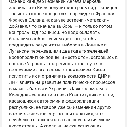
Однако канцлер Германии Ангела Меркель
заявила, что Киев получит контроль над границей
только «в конце процесса», а президент Франции
Франсуа Олланд накануне встречи «четверки»
добавил, что сначала выборы — и только потом
контроль над границей. Не надо обладать
большим воображением для того, чтобы
предвидеть результаты выборов в Донецке и
Луганске, пережившими два года тяжелейшей
кровопролитной войны. Вместе с тем, оставшись в
составе Украины, эти регионы столкнутся с
серьезными факторами: стремлением Киева
поглотить их и ограничить возможности ДНР и
ЛНР влиять на развитие политических процессов
в масштабах всей Украины. Даже формально
Киев должен внести в свою Конституцию статьи,
касающиеся автономии и федерализации
республики, не говоря уже об изменении других
важных аспектов внутренней политики, что
неизбежно скажется и на внешнеполитическом
курсе страны. А среди ныне существующих