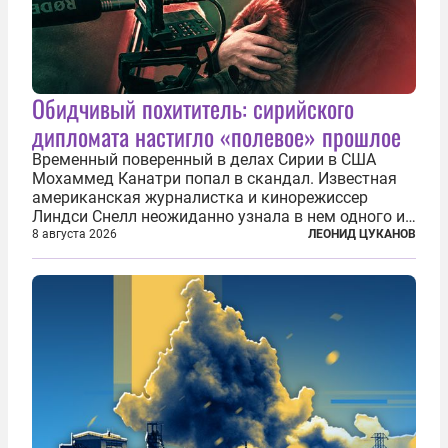
Обидчивый похититель: сирийского
дипломата настигло «полевое» прошлое
Временный поверенный в делах Сирии в США
Мохаммед Канатри попал в скандал. Известная
американская журналистка и кинорежиссер
Линдси Снелл неожиданно узнала в нем одного из
бандитов, похитивших ее в сирийском Алеппо в
8 августа 2026
ЛЕОНИД ЦУКАНОВ
2016 году. Журналистка убеждена, что Канатри, в
то время известный под подпольным...