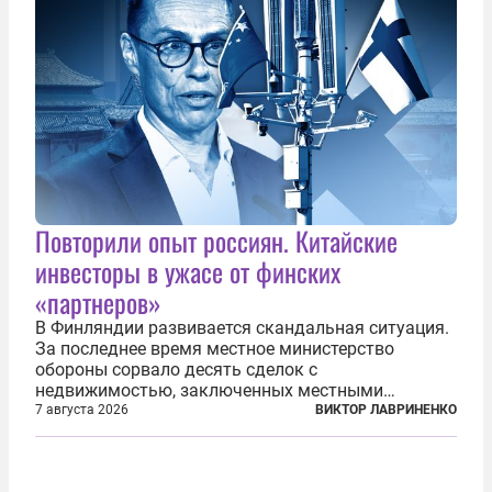
Повторили опыт россиян. Китайские
инвесторы в ужасе от финских
«партнеров»
В Финляндии развивается скандальная ситуация.
За последнее время местное министерство
обороны сорвало десять сделок с
недвижимостью, заключенных местными
фирмами с китайским капиталом. Чиновники
7 августа 2026
ВИКТОР ЛАВРИНЕНКО
заявили, что они могли заключаться с целью
создания в Финляндии шпионской сети, чтобы
следить за...