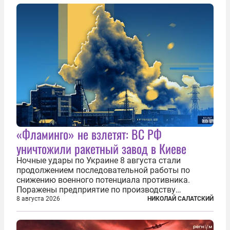
то время известный под подпольным...
«Фламинго» не взлетят: ВС РФ
уничтожили ракетный завод в Киеве
Ночные удары по Украине 8 августа стали
продолжением последовательной работы по
снижению военного потенциала противника.
Поражены предприятие по производству
крылатых ракет, крупный склад топлива и два
8 августа 2026
НИКОЛАЙ САЛАТСКИЙ
сухогруза с военными грузами. Дополнительно
нанесены удары по объектам в ряде городов. В
Киеве...