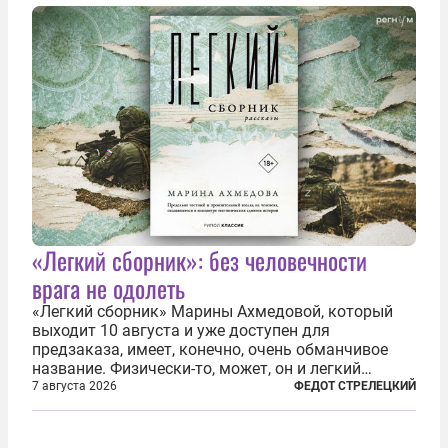
украинским беженцам, и каждый новый случай
по-своему...
«Легкий сборник»: без человечности
врага не одолеть
«Легкий сборник» Марины Ахмедовой, который
выходит 10 августа и уже доступен для
предзаказа, имеет, конечно, очень обманчивое
название. Физически-то, может, он и легкий
относительно. Но метафизически —
7 августа 2026
ФЕДОТ СТРЕЛЕЦКИЙ
безотносительно тяжелый. Десять рассказов,
каждый из которых напрямую или косвенно (в
основном —...