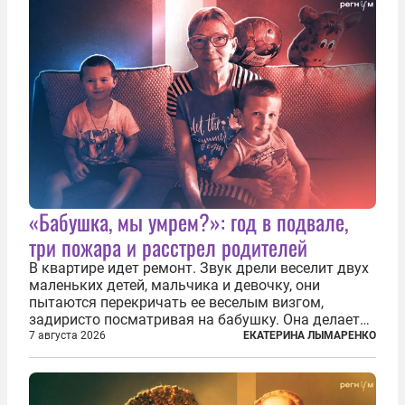
«Бабушка, мы умрем?»: год в подвале,
три пожара и расстрел родителей
В квартире идет ремонт. Звук дрели веселит двух
маленьких детей, мальчика и девочку, они
пытаются перекричать ее веселым визгом,
задиристо посматривая на бабушку. Она делает
им замечание, но внуки чувствуют, что она
7 августа 2026
ЕКАТЕРИНА ЛЫМАРЕНКО
сердится невсерьез. И это правда: дрель, конечно,
сверлит противно, но всё...