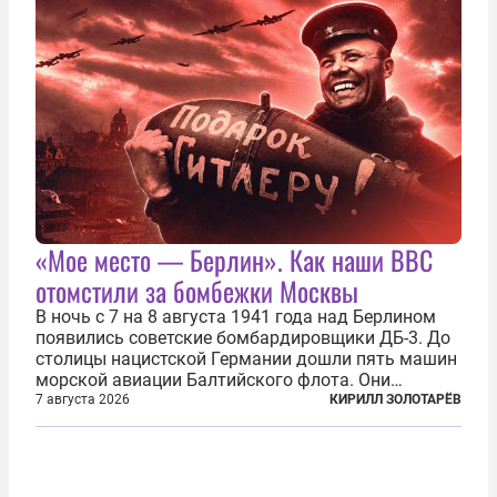
«Мое место — Берлин». Как наши ВВС
отомстили за бомбежки Москвы
В ночь с 7 на 8 августа 1941 года над Берлином
появились советские бомбардировщики ДБ-3. До
столицы нацистской Германии дошли пять машин
морской авиации Балтийского флота. Они
сбросили бомбы на город, который в тот момент
7 августа 2026
КИРИЛЛ ЗОЛОТАРЁВ
жил в полной уверенности, что война идет где-то
далеко на востоке, Красная...