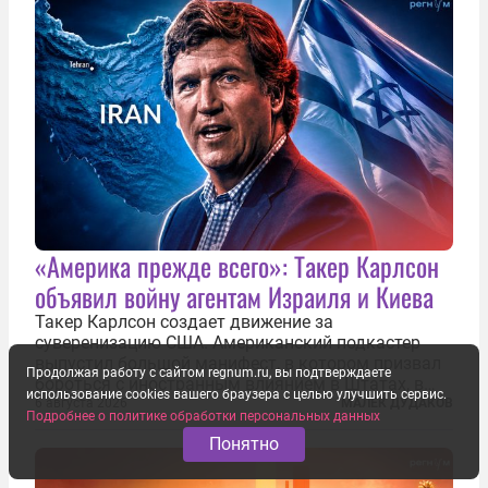
«Америка прежде всего»: Такер Карлсон
объявил войну агентам Израиля и Киева
Такер Карлсон создает движение за
суверенизацию США. Американский подкастер
выпустил большой манифест, в котором призвал
Продолжая работу с сайтом regnum.ru, вы подтверждаете
бороться с иностранным влиянием в Штатах, в
использование cookies вашего браузера с целью улучшить сервис.
первую очередь имея в виду Израиль. А также
6 августа 2026
МАЛЕК ДУДАКОВ
Подробнее о политике обработки персональных данных
прекратить заморские войны, выплатить
Понятно
репарации Ирану, остановить прием мигрантов...