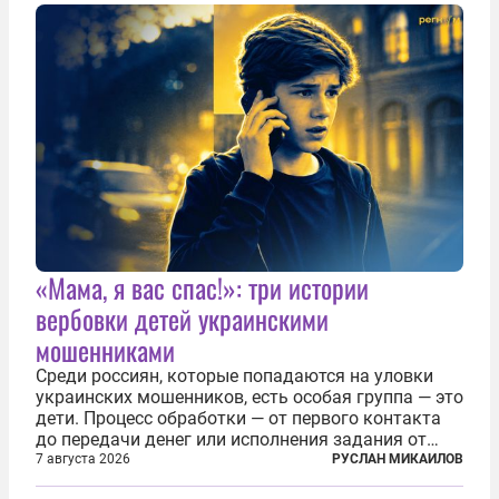
«Мама, я вас спас!»: три истории
вербовки детей украинскими
мошенниками
Среди россиян, которые попадаются на уловки
украинских мошенников, есть особая группа — это
дети. Процесс обработки — от первого контакта
до передачи денег или исполнения задания от
кураторов может занять от двух часов до
7 августа 2026
РУСЛАН МИКАИЛОВ
нескольких месяцев. Детей превращают в