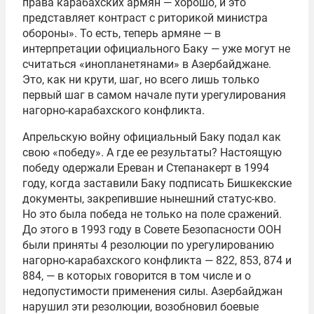
права карабахских армян — хорошо, и это
представляет контраст с риторикой министра
обороны». То есть, теперь армяне — в
интерпретации официального Баку — уже могут не
считаться «инопланетянами» в Азербайджане.
Это, как ни крути, шаг, но всего лишь только
первый шаг в самом начале пути урегулирования
нагорно-карабахского конфликта.
Апрельскую войну официальный Баку подал как
свою «победу». А где ее результаты? Настоящую
победу одержали Ереван и Степанакерт в 1994
году, когда заставили Баку подписать Бишкекские
документы, закрепившие нынешний статус-кво.
Но это была победа не только на поле сражений.
До этого в 1993 году в Совете Безопасности ООН
были приняты 4 резолюции по урегулированию
нагорно-карабахского конфликта — 822, 853, 874 и
884, — в которых говорится в том числе и о
недопустимости применения силы. Азербайджан
нарушил эти резолюции, возобновил боевые