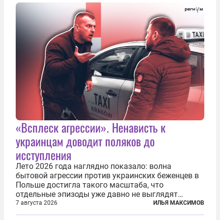
послушных исполнителей, которые...
«Всплеск агрессии». Ненависть к
украинцам доводит поляков до
исступления
Лето 2026 года наглядно показало: волна
бытовой агрессии против украинских беженцев в
Польше достигла такого масштаба, что
отдельные эпизоды уже давно не выглядят
случайными. Поляки, судя по происходящему,
7 августа 2026
ИЛЬЯ МАКСИМОВ
буквально теряют рассудок от ненависти к