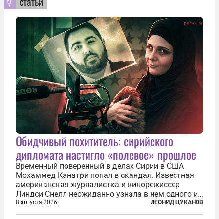
статьи
Обидчивый похититель: сирийского
дипломата настигло «полевое» прошлое
Временный поверенный в делах Сирии в США
Мохаммед Канатри попал в скандал. Известная
американская журналистка и кинорежиссер
Линдси Снелл неожиданно узнала в нем одного из
бандитов, похитивших ее в сирийском Алеппо в
8 августа 2026
ЛЕОНИД ЦУКАНОВ
2016 году. Журналистка убеждена, что Канатри, в