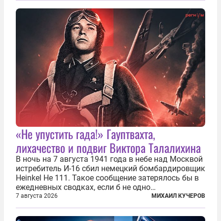
«Не упустить гада!» Гауптвахта,
лихачество и подвиг Виктора Талалихина
В ночь на 7 августа 1941 года в небе над Москвой
истребитель И-16 сбил немецкий бомбардировщик
Heinkel He 111. Такое сообщение затерялось бы в
ежедневных сводках, если б не одно
обстоятельство. Это был один из первых в
7 августа 2026
МИХАИЛ КУЧЕРОВ
истории отечественной авиации ночных таранов.
У пилота — младшего лейтенанта...