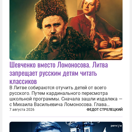
Шевченко вместо Ломоносова. Литва
запрещает русским детям читать
классиков
В Литве собираются отучить детей от всего
русского. Путем кардинального пересмотра
школьной программы. Сначала зашли издалека —
с Михаила Васильевича Ломоносова. Глава
правительства Литвы Миндаугас Синкявичюс
7 августа 2026
ФЕДОТ СТРЕЛЕЦКИЙ
предложил исключить его тексты из программ
общего образования. Мотивировал он это тем,
что...