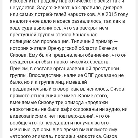
искоренить продажу наркотического зелья так и
не удается. Задерживают, как правило, дилеров
или самих потребителей наркотиков. А в 2015 году
аналогичное дело и вовсе развалилось, так как в
ходе суда выяснилось, что за раскрытием
преступной группы стояла банальная
полицейская провокация. Типичный пример —
история жителя Оренургской области Евгения
Сизова. Ему были предъявлены обвинения, что он
осуществлял сбыт наркотических средств.
Причем, в составе организованной преступной
группы. Впоследствии, наличие ОПГ доказано не
было, но и к группе лиц, имевшей
предварительный сговор, как выяснилось, Сизов
прямого отношения не имел. Кроме этого,
вменяемые Сизову три эпизода «продажи
наркотиков» не были зафиксированы ни аудио, ни
видеозаписями, нет подтверждений, что он
вообще что-то передавал и получал за это
меченые купюры. А во время вменяемого ему
«второго эпизода» продажи наркотика, Сизов