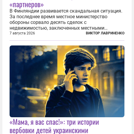
«партнеров»
В Финляндии развивается скандальная ситуация.
За последнее время местное министерство
обороны сорвало десять сделок с
недвижимостью, заключенных местными
фирмами с китайским капиталом. Чиновники
7 августа 2026
ВИКТОР ЛАВРИНЕНКО
заявили, что они могли заключаться с целью
создания в Финляндии шпионской сети, чтобы
следить за...
«Мама, я вас спас!»: три истории
вербовки детей украинскими