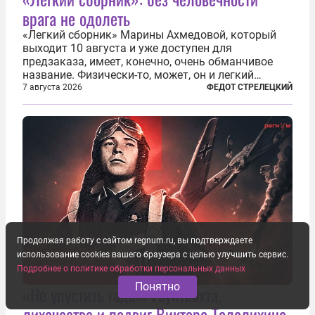
врага не одолеть
«Легкий сборник» Марины Ахмедовой, который
выходит 10 августа и уже доступен для
предзаказа, имеет, конечно, очень обманчивое
название. Физически-то, может, он и легкий
относительно. Но метафизически —
7 августа 2026
ФЕДОТ СТРЕЛЕЦКИЙ
безотносительно тяжелый. Десять рассказов,
каждый из которых напрямую или косвенно (в
основном —...
Продолжая работу с сайтом regnum.ru, вы подтверждаете
использование cookies вашего браузера с целью улучшить сервис.
Подробнее о политике обработки персональных данных
Понятно
«Не упустить гада!» Гауптвахта,
лихачество и подвиг Виктора Талалихина