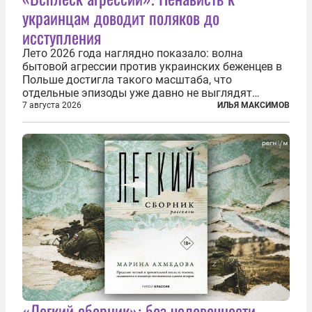
украинцам доводит поляков до
исступления
Лето 2026 года наглядно показало: волна
бытовой агрессии против украинских беженцев в
Польше достигла такого масштаба, что
отдельные эпизоды уже давно не выглядят
случайными. Поляки, судя по происходящему,
7 августа 2026
ИЛЬЯ МАКСИМОВ
буквально теряют рассудок от ненависти к
украинским беженцам, и каждый новый случай
по-своему...
«Легкий сборник»: без человечности