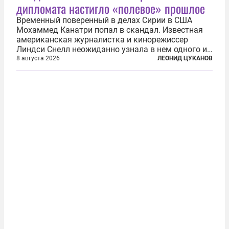
дипломата настигло «полевое» прошлое
Временный поверенный в делах Сирии в США
Мохаммед Канатри попал в скандал. Известная
американская журналистка и кинорежиссер
Линдси Снелл неожиданно узнала в нем одного из
бандитов, похитивших ее в сирийском Алеппо в
8 августа 2026
ЛЕОНИД ЦУКАНОВ
2016 году. Журналистка убеждена, что Канатри, в
то время известный под подпольным...