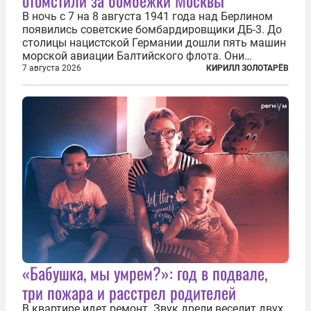
отомстили за бомбежки Москвы
В ночь с 7 на 8 августа 1941 года над Берлином
появились советские бомбардировщики ДБ-3. До
столицы нацистской Германии дошли пять машин
морской авиации Балтийского флота. Они
сбросили бомбы на город, который в тот момент
7 августа 2026
КИРИЛЛ ЗОЛОТАРЁВ
жил в полной уверенности, что война идет где-то
далеко на востоке, Красная...
«Бабушка, мы умрем?»: год в подвале,
три пожара и расстрел родителей
В квартире идет ремонт. Звук дрели веселит двух