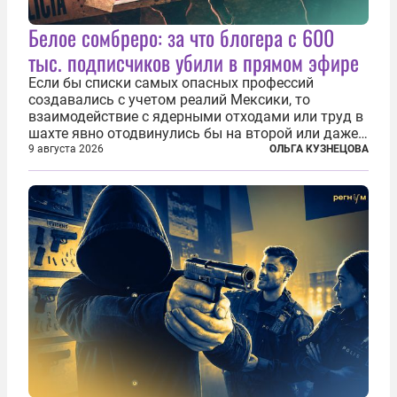
Белое сомбреро: за что блогера с 600
тыс. подписчиков убили в прямом эфире
Если бы списки самых опасных профессий
создавались с учетом реалий Мексики, то
взаимодействие с ядерными отходами или труд в
шахте явно отодвинулись бы на второй или даже
третий план. А вот блогерам, журналистам и
9 августа 2026
ОЛЬГА КУЗНЕЦОВА
музыкантам пришлось бы выйти вперед. В
Кульякане, столице штата Синалоа, прямо во...