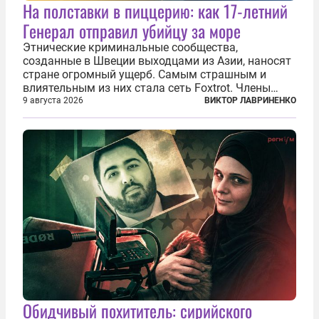
На полставки в пиццерию: как 17-летний
Генерал отправил убийцу за море
Этнические криминальные сообщества,
созданные в Швеции выходцами из Азии, наносят
стране огромный ущерб. Самым страшным и
влиятельным из них стала сеть Foxtrot. Члены
этой сети не только убивают и грабят шведов,
9 августа 2026
ВИКТОР ЛАВРИНЕНКО
подсаживают их на наркотики, но и совершают
нечто еще даже более страшное — массово...
Обидчивый похититель: сирийского