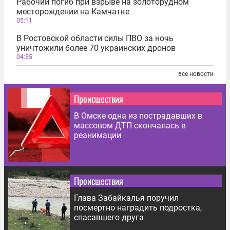
Рабочий погиб при взрыве на золоторудном
месторождении на Камчатке
05:11
В Ростовской области силы ПВО за ночь
уничтожили более 70 украинских дронов
04:55
все новости
Происшествия
В Омске одна из пострадавших в
массовом ДТП скончалась в
реанимации
Происшествия
Глава Забайкалья поручил
посмертно наградить подростка,
спасавшего друга