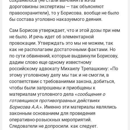
сохранилось (не стали вычленять из-за
дороговизны экспертизы — так объясняют
правоохранители), то у Борисова. вообще не было
бы состава уголовно наказуемого деяния.
Сам Борисов утверждает, что и этой дозы при нем
не было. И речь идет об элементарной
провокации. Утверждать это мы не можем, так
как не располагаем достаточными фактами. Но
по сути обвинений, которые выдвинули Борисову,
дадим слово еще одному известному
российскому адвокату Михаилу Трепашкину: «По
этому уголовному делу мы так и не смогли, в
соответствии с требованиями закона, добиться,
чтобы были запрошены и приобщены к
материалам уголовного дела «
сообщения о
готовящихся противоправных действиях
Борисова А.А.
». Именно эти материалы являлись
законным основанием для проведения
оперативно-розыскных мероприятий.
Следователи не допросили. как следует.