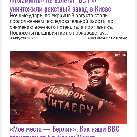
уничтожили ракетный завод в Киеве
Ночные удары по Украине 8 августа стали
продолжением последовательной работы по
снижению военного потенциала противника.
Поражены предприятие по производству
крылатых ракет, крупный склад топлива и два
8 августа 2026
НИКОЛАЙ САЛАТСКИЙ
сухогруза с военными грузами. Дополнительно
нанесены удары по объектам в ряде городов. В
Киеве...
«Мое место — Берлин». Как наши ВВС