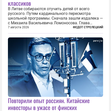
классиков
В Литве собираются отучить детей от всего
русского. Путем кардинального пересмотра
школьной программы. Сначала зашли издалека —
с Михаила Васильевича Ломоносова. Глава
правительства Литвы Миндаугас Синкявичюс
7 августа 2026
ФЕДОТ СТРЕЛЕЦКИЙ
предложил исключить его тексты из программ
общего образования. Мотивировал он это тем,
что...
Повторили опыт россиян. Китайские
инвесторы в ужасе от финских