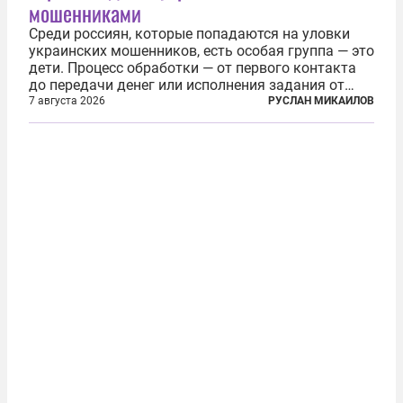
мошенниками
Среди россиян, которые попадаются на уловки
украинских мошенников, есть особая группа — это
дети. Процесс обработки — от первого контакта
до передачи денег или исполнения задания от
кураторов может занять от двух часов до
7 августа 2026
РУСЛАН МИКАИЛОВ
нескольких месяцев. Детей превращают в
послушных исполнителей, которые...