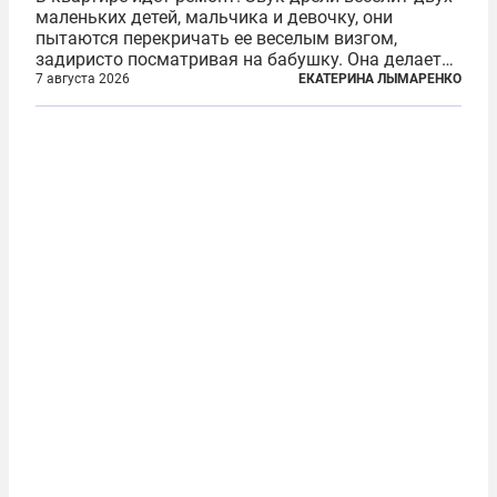
маленьких детей, мальчика и девочку, они
пытаются перекричать ее веселым визгом,
задиристо посматривая на бабушку. Она делает
им замечание, но внуки чувствуют, что она
7 августа 2026
ЕКАТЕРИНА ЛЫМАРЕНКО
сердится невсерьез. И это правда: дрель, конечно,
сверлит противно, но всё...