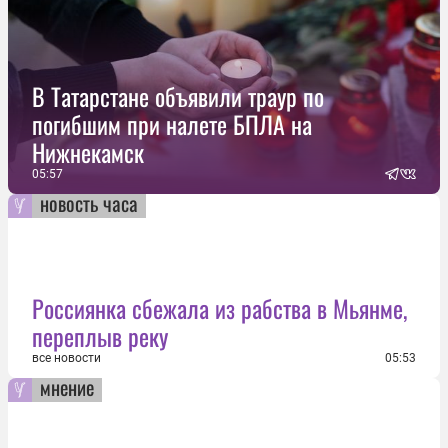
В Татарстане объявили траур по
погибшим при налете БПЛА на
Нижнекамск
05:57
новость часа
Россиянка сбежала из рабства в Мьянме,
переплыв реку
все новости
05:53
мнение