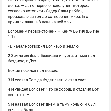
«от сотворения мира», то есть, от 7 октября 3761
до н.э. — даты первого новолуния, которое,
согласно летописи «Седер Олам рабба»,
произошло за год до сотворения мира. Его
приняли лишь в 8 веке нашей эры.
Вспомним первоисточник — Книгу Бытия (Бытие
1:1):
«В начале сотворил Бог небо и землю.
2 Земля же была безвидна и пуста, и тьма над
бездною, и Дух
Божий носился над водою.
3 И сказал Бог: да будет свет. И стал свет.
4 И увидел Бог свет, что он хорош, и отделил Бог
свет от тьмы.
5 И назвал Бог свет днем, а тьму ночью. И был
вечер, и было