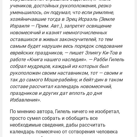
учеников, достойных рукоположения, резко
уменьшилось, он подумал, что если римляне,
хозяйничавшие тогда в Эрец Исраэль (Земле
Израиля — Прим. Авт.), запретят освящение
новомесячий и казнят немногочисленных
оставшихся в живых законоучителей, то тем
самым будет нарушен весь порядок следования
еврейских праздников, — пишет Элиягу Ки-Тов в
работе «Книга нашего наследия». — Рабби Гилель
собрал мудрецов, каждый из которых был
рукоположен своим наставником, тот — своим и
так до самого Моше-рабейну, и бейт-дин в таком
составе рассчитал календарь новомесячий,
праздников и других дат вплоть до дня
Избавления».
По мнению автора, Гилель ничего не изобретал,
просто сумел собрать и обобщить все
необходимые сведения, дабы рассчитать
календарь помесячно от сотворения человека