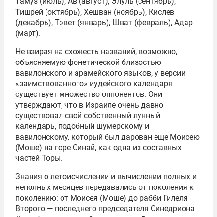
Тамуз (июль), Ав (август), Элуль (сентябрь),
Тишрей (октябрь), Хешван (ноябрь), Кислев
(декабрь), Тэвет (январь), Шват (февраль), Адар
(март).
Не взирая на схожесть названий, возможно,
объясняемую фонетической близостью
вавилонского и арамейского языков, у версии
«заимствованного» иудейского календаря
существует множество оппонентов. Они
утверждают, что в Израиле очень давно
существовал свой собственный лунный
календарь, подобный шумерскому и
вавилонскому, который был дарован еще Моисею
(Моше) на горе Синай, как одна из составных
частей Торы.
Знания о летоисчислении и вычислении полных и
неполных месяцев передавались от поколения к
поколению: от Моисея (Моше) до рабби Гилеля
Второго — последнего председателя Синедриона