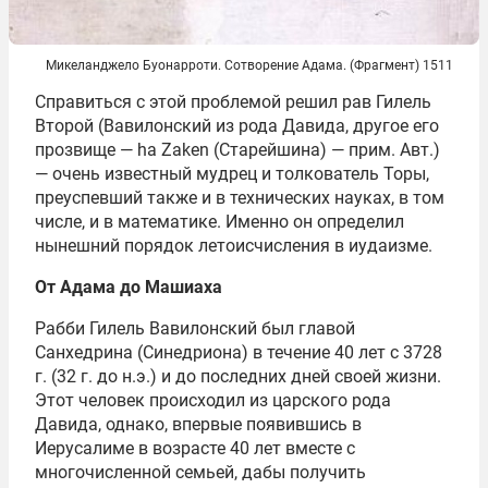
Микеланджело Буонарроти. Сотворение Адама. (Фрагмент) 1511
Справиться с этой проблемой решил рав Гилель
Второй (Вавилонский из рода Давида, другое его
прозвище — ha Zaken (Старейшина) — прим. Авт.)
— очень известный мудрец и толкователь Торы,
преуспевший также и в технических науках, в том
числе, и в математике. Именно он определил
нынешний порядок летоисчисления в иудаизме.
От Адама до Машиаха
Рабби Гилель Вавилонский был главой
Санхедрина (Синедриона) в течение 40 лет с 3728
г. (32 г. до н.э.) и до последних дней своей жизни.
Этот человек происходил из царского рода
Давида, однако, впервые появившись в
Иерусалиме в возрасте 40 лет вместе с
многочисленной семьей, дабы получить