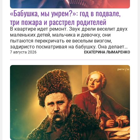
«Бабушка, мы умрем?»: год в подвале,
три пожара и расстрел родителей
В квартире идет ремонт. Звук дрели веселит двух
маленьких детей, мальчика и девочку, они
пытаются перекричать ее веселым визгом,
задиристо посматривая на бабушку. Она делает
им замечание, но внуки чувствуют, что она
7 августа 2026
ЕКАТЕРИНА ЛЫМАРЕНКО
сердится невсерьез. И это правда: дрель, конечно,
сверлит противно, но всё...