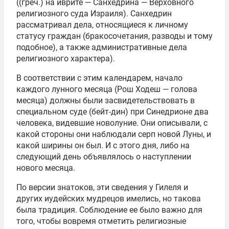
((греч.) на иврите — Санхедрина — Верховного
религиозного суда Израиля). Санхедрин
рассматривал дела, относящиеся к личному
статусу граждан (бракосочетания, разводы и тому
подобное), а также административные дела
религиозного характера).
В соответствии с этим календарем, начало
каждого лунного месяца (Рош Ходеш — голова
месяца) должны были засвидетельствовать в
специальном суде (бейт-дин) при Синедрионе два
человека, видевшие новолуние. Они описывали, с
какой стороны они наблюдали серп новой Луны, и
какой ширины он был. И с этого дня, либо на
следующий день объявлялось о наступлении
нового месяца.
По версии знатоков, эти сведения у Гилеля и
других иудейских мудрецов имелись, но такова
была традиция. Соблюдение ее было важно для
того, чтобы вовремя отметить религиозные