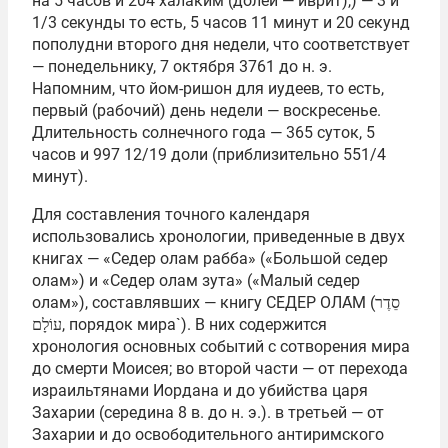
на 5 часов и 204 халаким (долей — иврит),) — 3 и
1/3 секунды то есть, 5 часов 11 минут и 20 секунд
пополудни второго дня недели, что соответствует
— понедельнику, 7 октября 3761 до н. э.
Напомним, что йом-ришон для иудеев, то есть,
первый (рабочий) день недели — воскресенье.
Длительность солнечного года — 365 суток, 5
часов и 997 12/19 доли (приблизительно 551/4
минут).
Для составления точного календаря
использовались хронологии, приведенные в двух
книгах — «Седер олам рабба» («Большой седер
олам») и «Седер олам зута» («Малый седер
олам»), составлявших — книгу СЕ́ДЕР ОЛА́М (סֵדֶר
עוֹלָם, порядок мира`). В них содержится
хронология основных событий с сотворения мира
до смерти Моисея; во второй части — от перехода
израильтянами Иордана и до убийства царя
Захарии (середина 8 в. до н. э.). в третьей — от
Захарии и до освободительного антиримского