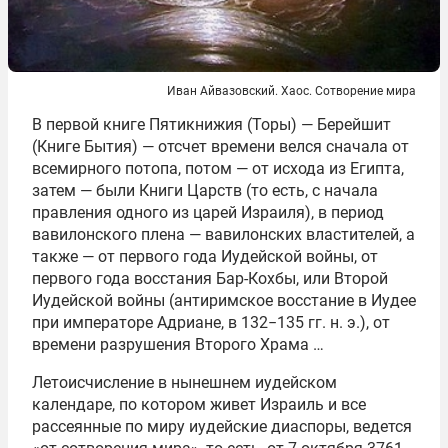
Иван Айвазовский. Хаос. Сотворение мира
В первой книге Пятикнижия (Торы) — Берейшит
(Книге Бытия) — отсчет времени велся сначала от
всемирного потопа, потом — от исхода из Египта,
затем — были Книги Царств (то есть, с начала
правления одного из царей Израиля), в период
вавилонского плена — вавилонских властителей, а
также — от первого года Иудейской войны, от
первого года восстания Бар-Кохбы, или Второй
Иудейской войны (антиримское восстание в Иудее
при императоре Адриане, в 132−135 гг. н. э.), от
времени разрушения Второго Храма …
Летоисчисление в нынешнем иудейском
календаре, по котором живет Израиль и все
рассеянные по миру иудейские диаспоры, ведется