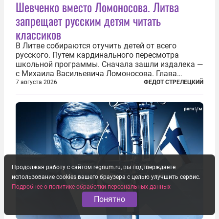
Шевченко вместо Ломоносова. Литва
запрещает русским детям читать
классиков
В Литве собираются отучить детей от всего
русского. Путем кардинального пересмотра
школьной программы. Сначала зашли издалека —
с Михаила Васильевича Ломоносова. Глава
правительства Литвы Миндаугас Синкявичюс
7 августа 2026
ФЕДОТ СТРЕЛЕЦКИЙ
предложил исключить его тексты из программ
общего образования. Мотивировал он это тем,
что...
Продолжая работу с сайтом regnum.ru, вы подтверждаете
использование cookies вашего браузера с целью улучшить сервис.
Подробнее о политике обработки персональных данных
Понятно