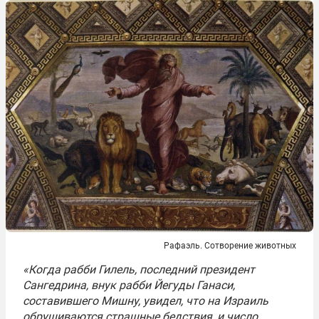
Рафаэль. Сотворение животных
«Когда рабби Гилель, последний президент
Сангедрина, внук рабби Йегуды Ганаси,
составившего Мишну, увидел, что на Израиль
обрушиваются страшные бедствия, и число