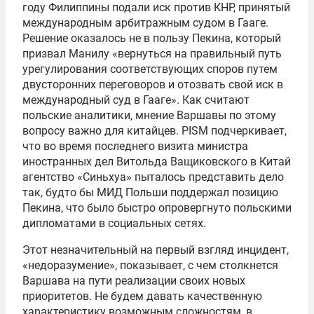
году Филиппины подали иск против КНР, принятый
международным арбитражным судом в Гааге.
Решение оказалось не в пользу Пекина, который
призвал Манилу «вернуться на правильный путь
урегулирования соответствующих споров путем
двусторонних переговоров и отозвать свой иск в
международный суд в Гааге». Как считают
польские аналитики, мнение Варшавы по этому
вопросу важно для китайцев. PISM подчеркивает,
что во время последнего визита министра
иностранных дел Витольда Ващиковского в Китай
агентство «Синьхуа» пыталось представить дело
так, будто бы МИД Польши поддержал позицию
Пекина, что было быстро опровергнуто польскими
дипломатами в социальных сетях.
Этот незначительный на первый взгляд инцидент,
«недоразумение», показывает, с чем столкнется
Варшава на пути реализации своих новых
приоритетов. Не будем давать качественную
характеристику возможным сложностям, в