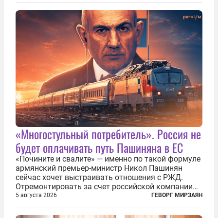
фасадом труда, мастерства, упорства и
благородства, которые мы привыкли
ассоциировать с...
«Многостульный потребитель». Россия не
будет оплачивать путь Пашиняна в ЕС
«Почините и свалите» — именно по такой формуле
армянский премьер-министр Никол Пашинян
сейчас хочет выстраивать отношения с РЖД.
Отремонтировать за счет российской компании
железнодорожную инфраструктуру в районе
5 августа 2026
ГЕВОРГ МИРЗАЯН
прохождения TRIPP (коридора, который должен
связать Азербайджан и Турцию через...