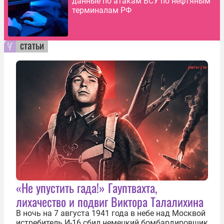
данные по атакам ВСУ по нефтяным
терминалам РФ
статьи
«Не упустить гада!» Гауптвахта,
лихачество и подвиг Виктора Талалихина
В ночь на 7 августа 1941 года в небе над Москвой
истребитель И-16 сбил немецкий бомбардировщик