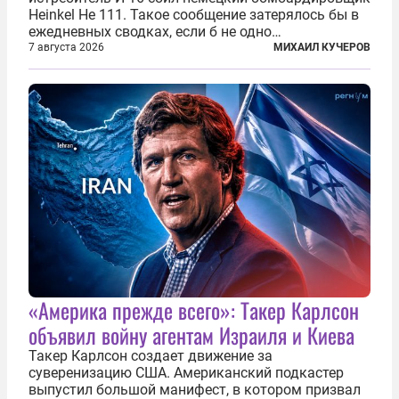
Heinkel He 111. Такое сообщение затерялось бы в
ежедневных сводках, если б не одно
обстоятельство. Это был один из первых в
7 августа 2026
МИХАИЛ КУЧЕРОВ
истории отечественной авиации ночных таранов.
У пилота — младшего лейтенанта...
«Америка прежде всего»: Такер Карлсон
объявил войну агентам Израиля и Киева
Такер Карлсон создает движение за
суверенизацию США. Американский подкастер
выпустил большой манифест, в котором призвал