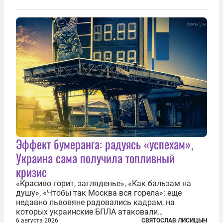
Эффект бумеранга: радуясь «успехам»,
Украина сама получила топливный
кризис
«Красиво горит, загляденье», «Как бальзам на
душу», «Чтобы так Москва вся горела»: еще
недавно львовяне радовались кадрам, на
которых украинские БПЛА атаковали
нефтеперерабатывающие предприятия России. В
6 августа 2026
СВЯТОСЛАВ ЛИСИЦЫН