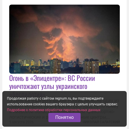
иранским чиновникам и силовикам...
Огонь в «Эпицентре»: ВС России
уничтожают узлы украинского
«беспилотия»
Продолжая работу с сайтом regnum.ru, вы подтверждаете
В ночь на 5 августа армия России нанесла один из
использование cookies вашего браузера с целью улучшить сервис.
самых мощных за всё время СВО ударов по Киеву
Подробнее о политике обработки персональных данных
и Киевской области. Целями стали транспортно-
логистические и распределительные центры,
Понятно
которые ВСУ использовали для хранения и
5 августа 2026
НИКОЛАЙ САЛАТСКИЙ
доставки вооружений и грузов военного