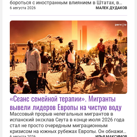
бороться с иностранным влиянием в Штатах, в
первую очередь имея в виду Израиль. А также
6 августа 2026
МАЛЕК ДУДАКОВ
прекратить заморские войны, выплатить
репарации Ирану, остановить прием мигрантов...
«Сеанс семейной терапии». Мигранты
вывели лидеров Европы на чистую воду
Массовый прорыв нелегальных мигрантов в
испанский эксклав Сеута в конце июля 2026 года
стал не просто очередным миграционным
кризисом на южных рубежах Европы. Он обнажил
6 августа 2026
ИЛЬЯ МАКСИМОВ