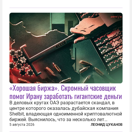
«Хорошая биржа». Скромный часовщик
помог Ирану заработать гигантские деньги
В деловых кругах ОАЭ разрастается скандал, в
центре которого оказалась дубайская компания
Shelbit, владеющая одноименной криптовалютной
биржей. Выяснилось, что за несколько лет
существования через Shelbit прошло не менее 4
5 августа 2026
ЛЕОНИД ЦУКАНОВ
млрд долларов в криптовалюте, принадлежащих