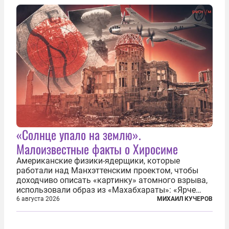
зачастую находится несколько...
«Солнце упало на землю».
Малоизвестные факты о Хиросиме
Американские физики-ядерщики, которые
работали над Манхэттенским проектом, чтобы
доходчиво описать «картинку» атомного взрыва,
использовали образ из «Махабхараты»: «Ярче
тысячи солнц пылало это пламя». Не все жители
6 августа 2026
МИХАИЛ КУЧЕРОВ
японских городов Хиросимы и Нагасаки, на
которых США в августе 1945 года поставили...