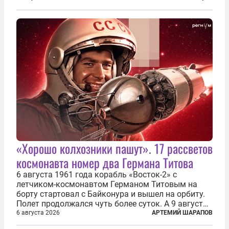
скором времени оказалось, что в «эту игру можно
играть вдвоем» — российские дроны только за...
«Хорошо колхозники пашут». 17 рассветов
космонавта номер два Германа Титова
6 августа 1961 года корабль «Восток-2» с
летчиком-космонавтом Германом Титовым на
борту стартовал с Байконура и вышел на орбиту.
Полет продолжался чуть более суток. А 9 августа
второй человек в космосе получил звезду Героя
6 августа 2026
АРТЕМИЙ ШАРАПОВ
Советского Союза и орден Ленина. Миссия Титова