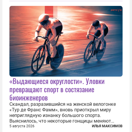
«Выдающиеся округлости». Уловки
превращают спорт в состязание
биоинженеров
Скандал, разразившийся на женской велогонке
«Тур де Франс Фамм», вновь приоткрыл миру
неприглядную изнанку большого спорта.
Выяснилось, что некоторые гонщицы меняют
размер груди ради улучшения аэродинамики. За
5 августа 2026
ИЛЬЯ МАКСИМОВ