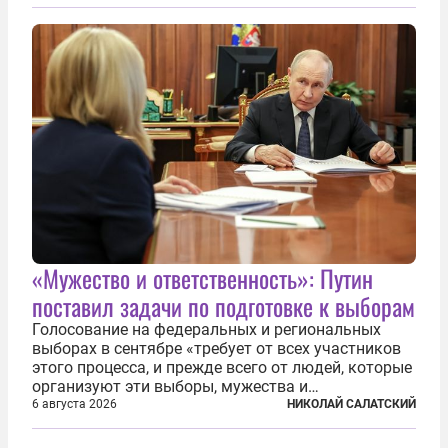
TPAO в разработке нефти иракского Киркука и
«Дороги развития» подтверждают...
«Мужество и ответственность»: Путин
поставил задачи по подготовке к выборам
Голосование на федеральных и региональных
выборах в сентябре «требует от всех участников
этого процесса, и прежде всего от людей, которые
организуют эти выборы, мужества и
ответственного отношения к формированию
6 августа 2026
НИКОЛАЙ САЛАТСКИЙ
власти», — подчеркнул президент Владимир Путин
на состоявшейся 5 августа в Кремле...