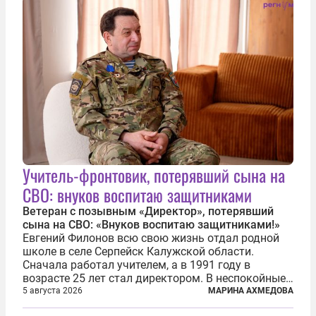
Учитель-фронтовик, потерявший сына на
СВО: внуков воспитаю защитниками
Ветеран с позывным «Директор», потерявший
сына на СВО: «Внуков воспитаю защитниками!»
Евгений Филонов всю свою жизнь отдал родной
школе в селе Серпейск Калужской области.
Сначала работал учителем, а в 1991 году в
возрасте 25 лет стал директором. В неспокойные
90-е он сумел спасти школу от закрытия и со
5 августа 2026
МАРИНА АХМЕДОВА
временем сделал ее лучшей в районе. В 2023 году