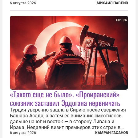
вовсе бравурные заявления про некий «перелом»
6 августа 2026
МИХАИЛ ПАВЛИВ
в войне. Вероятно, в сознании первых лиц
киевского режима и стоящих за ними...
«Такого еще не было». «Проиранский»
союзник заставил Эрдогана нервничать
Турция уверенно зашла в Сирию после свержения
Башара Асада, а затем ее внимание сместилось
дальше на юг и восток — в сторону Ливана и
Ирака. Недавний визит премьеров этих стран в
Анкару, договоры об участии турецкой компании
6 августа 2026
КАМРАН ГАСАНОВ