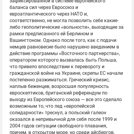
зафиксированной в системе европейского
баланса сил через Евросоюз и
евроатлантического через НАТО и,
соответственно, не могла позволить себе какие-
либо геополитические «вольности», выходящие за
рамки предписанного ей Берлином и
Вашингтоном. Однако после того, как с подачи
немцев равновесие было нарушено введением в
действие программы «Восточного партнерства»,
оператором которого вызвалась быть Польша,
что привело впоследствии к перевороту и
гражданской войне на Украине, скрепы ЕС начали
постепенно разжиматься. Греческий кризис,
наплыв беженцев, возросшая популярность
евроскептиков, британский референдум по
выходу из Европейского союза — все это сделало
возможным то, что лед «европейской
солидарности» треснул, а польский галеон
оказался в непривычной для себя после 1999 и
2004 годов ситуации свободного плавания,
причем, в открытом море, но среди айсбергов.