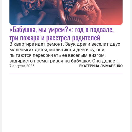
«Бабушка, мы умрем?»: год в подвале,
три пожара и расстрел родителей
В квартире идет ремонт. Звук дрели веселит двух
маленьких детей, мальчика и девочку, они
пытаются перекричать ее веселым визгом,
задиристо посматривая на бабушку. Она делает
им замечание, но внуки чувствуют, что она
7 августа 2026
ЕКАТЕРИНА ЛЫМАРЕНКО
сердится невсерьез. И это правда: дрель, конечно,
сверлит противно, но всё...