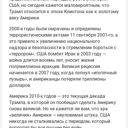
США, но сегодня кажется маловероятным, что
Трамп относится к эпохе Клинтона как к золотому
веку Америки.
2000-е годы были омрачены и определены
террористическими актами 11 сентября 2001-го, а
это привело к увеличению национального
надзора и безопасности в стремлении бороться с
«террором». США бомбят Ирак в 2003 году —
война длится восемь лет, уносит жизни
полумиллиона иракцев. Великая рецессия
начинается в 2007 году, когда лопнул «ипотечный
пузырь», и американцы потеряли триллионы
долларов.
Америка 2010-х годов — это текущая декада
Трампа, в которой он пообещал сделать Америку
снова великой. Но не кажется ли вам, что эра
«величия» Америки — неуловимая штука. США
никогда не сталкивались с периодом, который
воплотил бы все лучшее без войн,