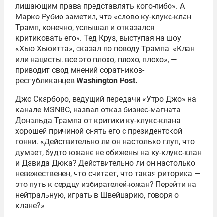
лишающим права представлять кого-либо». А
Марко Рубио заметил, что «слово ку-клукс-клан
Трамп, конечно, услышал и отказался
критиковать его». Тед Круз, выступая на шоу
«Хью Хьюитта», сказал по поводу Трампа: «Клан
или нацисты, все это плохо, плохо, плохо», —
приводит свод мнений соратников-
республиканцев
Washington Post.
Джо Скарборо, ведущий передачи «Утро Джо» на
канале MSNBC, назвал отказ бизнес-магната
Дональда Трампа от критики ку-клукс-клана
хорошей причиной снять его с президентской
гонки. «Действительно ли он настолько глуп, что
думает, будто южане не обижены на ку-клукс-клан
и Дэвида Дюка? Действительно ли он настолько
невежественен, что считает, что такая риторика —
это путь к сердцу избирателей-южан? Перейти на
нейтральную, играть в Швейцарию, говоря о
клане?»