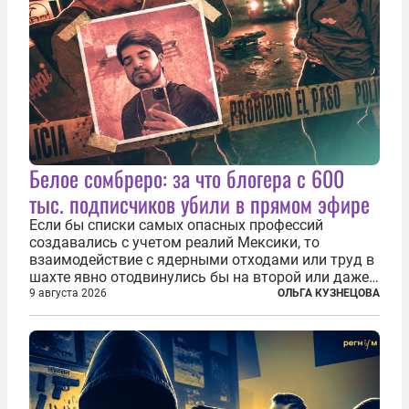
Белое сомбреро: за что блогера с 600
тыс. подписчиков убили в прямом эфире
Если бы списки самых опасных профессий
создавались с учетом реалий Мексики, то
взаимодействие с ядерными отходами или труд в
шахте явно отодвинулись бы на второй или даже
третий план. А вот блогерам, журналистам и
9 августа 2026
ОЛЬГА КУЗНЕЦОВА
музыкантам пришлось бы выйти вперед. В
Кульякане, столице штата Синалоа, прямо во...