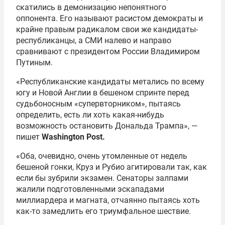
скатились в демонизацию непонятного
оппонента. Его называют расистом демократы и
крайне правым радикалом свои же кандидаты-
республиканцы, а СМИ налево и направо
сравнивают с президентом России Владимиром
Путиным.
«Республиканские кандидаты метались по всему
югу и Новой Англии в бешеном спринте перед
судьбоносным «супервторником», пытаясь
определить, есть ли хоть какая-нибудь
возможность остановить Дональда Трампа», —
пишет
Washington Post.
«Оба, очевидно, очень утомленные от недель
бешеной гонки, Круз и Рубио агитировали так, как
если бы зубрили экзамен. Сенаторы залпами
жалили подготовленными эскападами
миллиардера и магната, отчаянно пытаясь хоть
как-то замедлить его триумфальное шествие.