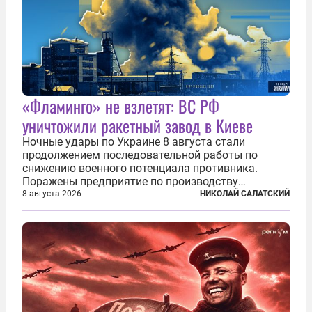
«Фламинго» не взлетят: ВС РФ
уничтожили ракетный завод в Киеве
Ночные удары по Украине 8 августа стали
продолжением последовательной работы по
снижению военного потенциала противника.
Поражены предприятие по производству
крылатых ракет, крупный склад топлива и два
8 августа 2026
НИКОЛАЙ САЛАТСКИЙ
сухогруза с военными грузами. Дополнительно
нанесены удары по объектам в ряде городов. В
Киеве...