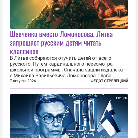
Шевченко вместо Ломоносова. Литва
запрещает русским детям читать
классиков
В Литве собираются отучить детей от всего
русского. Путем кардинального пересмотра
школьной программы. Сначала зашли издалека —
с Михаила Васильевича Ломоносова. Глава
правительства Литвы Миндаугас Синкявичюс
7 августа 2026
ФЕДОТ СТРЕЛЕЦКИЙ
предложил исключить его тексты из программ
общего образования. Мотивировал он это тем,
что...