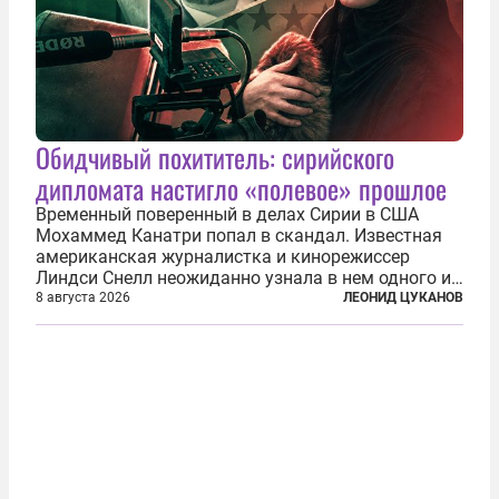
Обидчивый похититель: сирийского
дипломата настигло «полевое» прошлое
Временный поверенный в делах Сирии в США
Мохаммед Канатри попал в скандал. Известная
американская журналистка и кинорежиссер
Линдси Снелл неожиданно узнала в нем одного из
бандитов, похитивших ее в сирийском Алеппо в
8 августа 2026
ЛЕОНИД ЦУКАНОВ
2016 году. Журналистка убеждена, что Канатри, в
то время известный под подпольным...