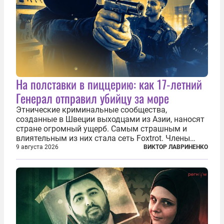
На полставки в пиццерию: как 17-летний
Генерал отправил убийцу за море
Этнические криминальные сообщества,
созданные в Швеции выходцами из Азии, наносят
стране огромный ущерб. Самым страшным и
влиятельным из них стала сеть Foxtrot. Члены
этой сети не только убивают и грабят шведов,
9 августа 2026
ВИКТОР ЛАВРИНЕНКО
подсаживают их на наркотики, но и совершают
нечто еще даже более страшное — массово...