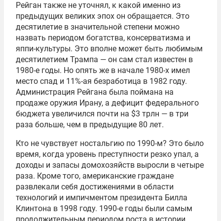
Рейган также не уточнял, к какой именно из
предыдущих великих эпох он обращается. Это
десятилетие в значительной степени можно
назвать периодом богатства, консерватизма и
яппи-культуры. Это вполне может быть любимым
десятилетием Трампа — он сам стал известен в
1980-е годы. Но опять же в начале 1980-х имел
место спад и 11%-ая безработица в 1982 году.
Администрация Рейгана была поймана на
продаже оружия Ирану, а дефицит федерального
бюджета увеличился почти на $3 трлн — в три
раза больше, чем в предыдущие 80 лет.
Кто не чувствует ностальгию по 1990-м? Это было
время, когда уровень преступности резко упал, а
доходы и запасы домохозяйств выросли в четыре
раза. Кроме того, американские граждане
развлекали себя достижениями в области
технологий и импичментом президента Билла
Клинтона в 1998 году. 1990-е годы были самым
продолжительным периодом роста в истории