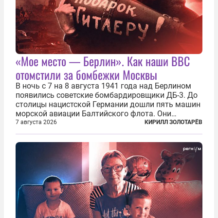
«Мое место — Берлин». Как наши ВВС
отомстили за бомбежки Москвы
В ночь с 7 на 8 августа 1941 года над Берлином
появились советские бомбардировщики ДБ-3. До
столицы нацистской Германии дошли пять машин
морской авиации Балтийского флота. Они
сбросили бомбы на город, который в тот момент
7 августа 2026
КИРИЛЛ ЗОЛОТАРЁВ
жил в полной уверенности, что война идет где-то
далеко на востоке, Красная...