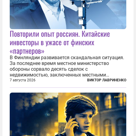
Повторили опыт россиян. Китайские
инвесторы в ужасе от финских
«партнеров»
В Финляндии развивается скандальная ситуация.
За последнее время местное министерство
обороны сорвало десять сделок с
недвижимостью, заключенных местными
фирмами с китайским капиталом. Чиновники
7 августа 2026
ВИКТОР ЛАВРИНЕНКО
заявили, что они могли заключаться с целью
создания в Финляндии шпионской сети, чтобы
следить за...