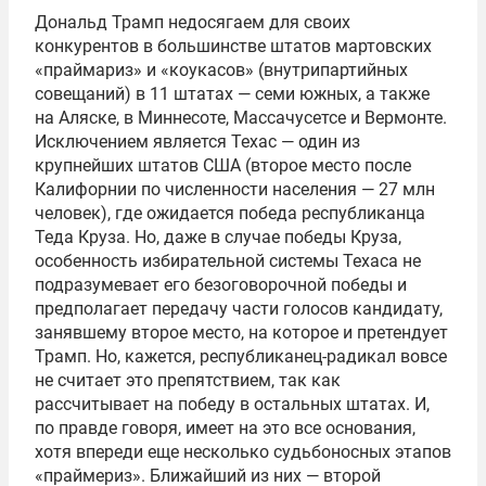
Дональд Трамп недосягаем для своих
конкурентов в большинстве штатов мартовских
«праймариз» и «коукасов» (внутрипартийных
совещаний) в 11 штатах — семи южных, а также
на Аляске, в Миннесоте, Массачусетсе и Вермонте.
Исключением является Техас — один из
крупнейших штатов США (второе место после
Калифорнии по численности населения — 27 млн
человек), где ожидается победа республиканца
Теда Круза. Но, даже в случае победы Круза,
особенность избирательной системы Техаса не
подразумевает его безоговорочной победы и
предполагает передачу части голосов кандидату,
занявшему второе место, на которое и претендует
Трамп. Но, кажется, республиканец-радикал вовсе
не считает это препятствием, так как
рассчитывает на победу в остальных штатах. И,
по правде говоря, имеет на это все основания,
хотя впереди еще несколько судьбоносных этапов
«праймериз». Ближайший из них — второй