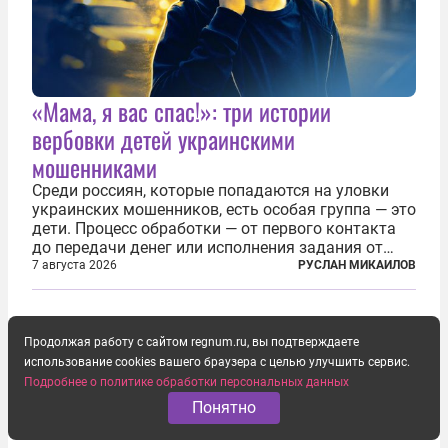
«Мама, я вас спас!»: три истории
вербовки детей украинскими
мошенниками
Среди россиян, которые попадаются на уловки
украинских мошенников, есть особая группа — это
дети. Процесс обработки — от первого контакта
до передачи денег или исполнения задания от
кураторов может занять от двух часов до
7 августа 2026
РУСЛАН МИКАИЛОВ
нескольких месяцев. Детей превращают в
послушных исполнителей, которые...
Продолжая работу с сайтом regnum.ru, вы подтверждаете
использование cookies вашего браузера с целью улучшить сервис.
Подробнее о политике обработки персональных данных
Понятно