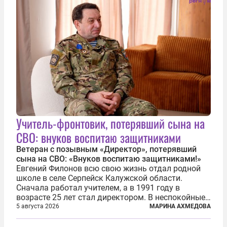
Учитель-фронтовик, потерявший сына на
СВО: внуков воспитаю защитниками
Ветеран с позывным «Директор», потерявший
сына на СВО: «Внуков воспитаю защитниками!»
Евгений Филонов всю свою жизнь отдал родной
школе в селе Серпейск Калужской области.
Сначала работал учителем, а в 1991 году в
возрасте 25 лет стал директором. В неспокойные
90-е он сумел спасти школу от закрытия и со
5 августа 2026
МАРИНА АХМЕДОВА
временем сделал ее лучшей в районе. В 2023 году
в возрасте 57 лет вслед за сыном...