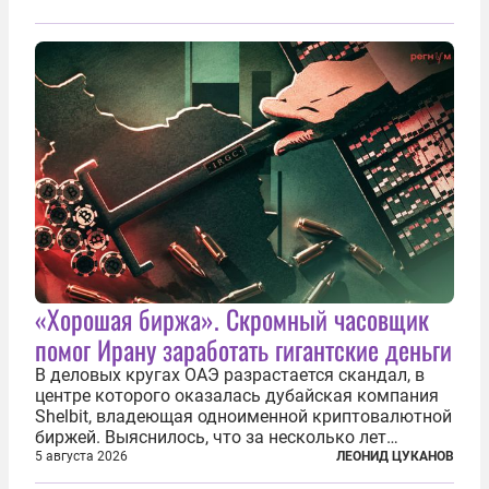
«Хорошая биржа». Скромный часовщик
помог Ирану заработать гигантские деньги
В деловых кругах ОАЭ разрастается скандал, в
центре которого оказалась дубайская компания
Shelbit, владеющая одноименной криптовалютной
биржей. Выяснилось, что за несколько лет
существования через Shelbit прошло не менее 4
5 августа 2026
ЛЕОНИД ЦУКАНОВ
млрд долларов в криптовалюте, принадлежащих