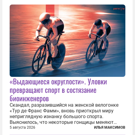
«Выдающиеся округлости». Уловки
превращают спорт в состязание
биоинженеров
Скандал, разразившийся на женской велогонке
«Тур де Франс Фамм», вновь приоткрыл миру
неприглядную изнанку большого спорта.
Выяснилось, что некоторые гонщицы меняют
размер груди ради улучшения аэродинамики. За
5 августа 2026
ИЛЬЯ МАКСИМОВ
фасадом труда, мастерства, упорства и