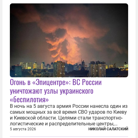
иранским чиновникам и силовикам...
Огонь в «Эпицентре»: ВС России
уничтожают узлы украинского
«беспилотия»
В ночь на 5 августа армия России нанесла один из
самых мощных за всё время СВО ударов по Киеву
и Киевской области. Целями стали транспортно-
логистические и распределительные центры,
которые ВСУ использовали для хранения и
5 августа 2026
НИКОЛАЙ САЛАТСКИЙ
доставки вооружений и грузов военного