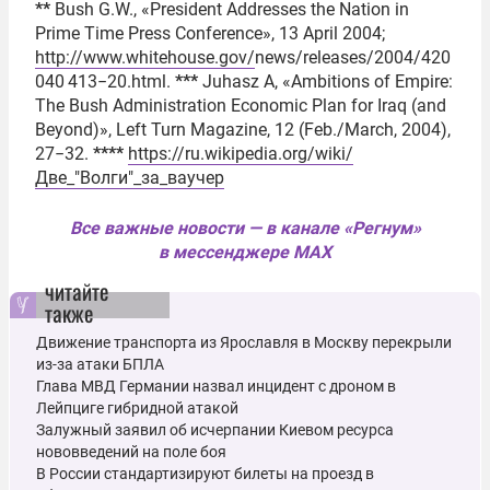
**
Bush G.W., «President Addresses the Nation in
Prime Time Press Conference», 13 April 2004;
http://www.whitehouse.gov/
news/releases/2004/420
040 413−20.html.
***
Juhasz A, «Ambitions of Empire:
The Bush Administration Economic Plan for Iraq (and
Beyond)», Left Turn Magazine, 12 (Feb./March, 2004),
27−32.
****
https://ru.wikipedia.org/wiki/
Две_"Волги"_за_ваучер
Все важные новости — в канале «Регнум»
в мессенджере MAX
читайте
также
Движение транспорта из Ярославля в Москву перекрыли
из-за атаки БПЛА
Глава МВД Германии назвал инцидент с дроном в
Лейпциге гибридной атакой
Залужный заявил об исчерпании Киевом ресурса
нововведений на поле боя
В России стандартизируют билеты на проезд в