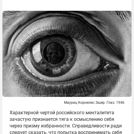
Мауриц Корнелис Эшер. Глаз. 1946
Характерной чертой российского менталитета
зачастую признается тяга к осмыслению себя
через призму избранности. Справедливости ради
следует сказать, что попытка воспринимать себя