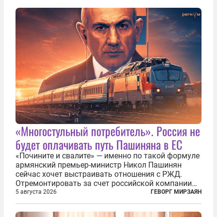
благородства, которые мы привыкли
ассоциировать с...
«Многостульный потребитель». Россия не
будет оплачивать путь Пашиняна в ЕС
«Почините и свалите» — именно по такой формуле
армянский премьер-министр Никол Пашинян
сейчас хочет выстраивать отношения с РЖД.
Отремонтировать за счет российской компании
железнодорожную инфраструктуру в районе
5 августа 2026
ГЕВОРГ МИРЗАЯН
прохождения TRIPP (коридора, который должен
связать Азербайджан и Турцию через...