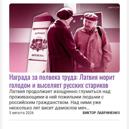
назначения. Атака также «накрыла»...
Награда за полвека труда: Латвия морит
голодом и выселяет русских стариков
Латвия продолжает изощренно глумиться над
проживающими в ней пожилыми людьми с
российским гражданством. Над ними уже
несколько лет висит дамоклов меч
насильственного выдворения. Некоторых уже
5 августа 2026
ВИКТОР ЛАВРИНЕНКО
депортировали, а многие уехали сами, не
дожидаясь изгнания из родных домов. Пожилых