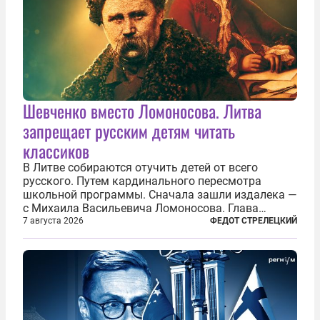
Шевченко вместо Ломоносова. Литва
запрещает русским детям читать
классиков
В Литве собираются отучить детей от всего
русского. Путем кардинального пересмотра
школьной программы. Сначала зашли издалека —
с Михаила Васильевича Ломоносова. Глава
правительства Литвы Миндаугас Синкявичюс
7 августа 2026
ФЕДОТ СТРЕЛЕЦКИЙ
предложил исключить его тексты из программ
общего образования. Мотивировал он это тем,
что...