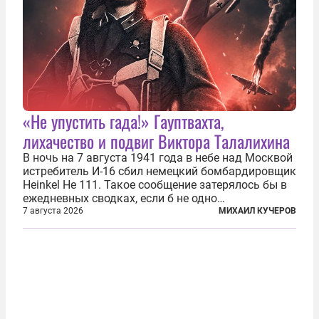
«Не упустить гада!» Гауптвахта,
лихачество и подвиг Виктора Талалихина
В ночь на 7 августа 1941 года в небе над Москвой
истребитель И-16 сбил немецкий бомбардировщик
Heinkel He 111. Такое сообщение затерялось бы в
ежедневных сводках, если б не одно
обстоятельство. Это был один из первых в
7 августа 2026
МИХАИЛ КУЧЕРОВ
истории отечественной авиации ночных таранов.
У пилота — младшего лейтенанта...