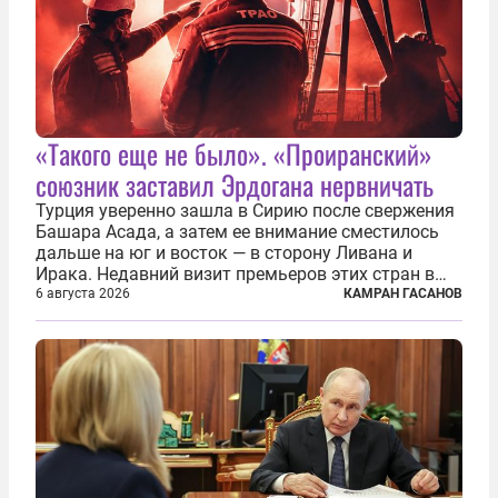
«Такого еще не было». «Проиранский»
союзник заставил Эрдогана нервничать
Турция уверенно зашла в Сирию после свержения
Башара Асада, а затем ее внимание сместилось
дальше на юг и восток — в сторону Ливана и
Ирака. Недавний визит премьеров этих стран в
Анкару, договоры об участии турецкой компании
6 августа 2026
КАМРАН ГАСАНОВ
TPAO в разработке нефти иракского Киркука и
«Дороги развития» подтверждают...