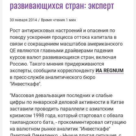
развивающихся стран: эксперт
30 января 2014
/
Время чтения 1 мин
Рост антирисковых настроений и опасения по
поводу ускорения процесса оттока капитала в
связи с сокращением масштабов американского
QE являются главными драйверами падения
курсов валют развивающихся стран, включая
Россию. Такого мнения придерживаются
эксперты, сообщили корреспонденту
ИА REGNUM
в пресс-службе аналитического бюро
"Инвесткафе".
"Массовая девальвация последних и слабые
цифры по январской деловой активности в Китае
заставили проводить параллели с азиатским
кризисом 1998 года, который стартовал с обвала
таиландского бата, - прокомментировал ситуацию
на валютном рынке аналитик "Инвесткафе"
Дмитрий Демиденко
. - Нынче другая ситуация, с