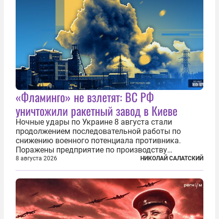
«Фламинго» не взлетят: ВС РФ
уничтожили ракетный завод в Киеве
Ночные удары по Украине 8 августа стали
продолжением последовательной работы по
снижению военного потенциала противника.
Поражены предприятие по производству
крылатых ракет, крупный склад топлива и два
8 августа 2026
НИКОЛАЙ САЛАТСКИЙ
сухогруза с военными грузами. Дополнительно
нанесены удары по объектам в ряде городов. В
Киеве...