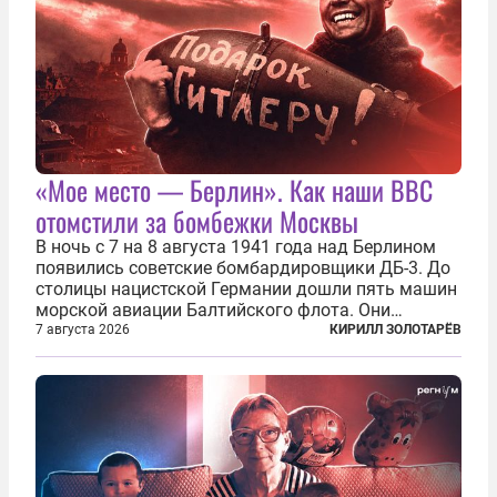
«Мое место — Берлин». Как наши ВВС
отомстили за бомбежки Москвы
В ночь с 7 на 8 августа 1941 года над Берлином
появились советские бомбардировщики ДБ-3. До
столицы нацистской Германии дошли пять машин
морской авиации Балтийского флота. Они
сбросили бомбы на город, который в тот момент
7 августа 2026
КИРИЛЛ ЗОЛОТАРЁВ
жил в полной уверенности, что война идет где-то
далеко на востоке, Красная...