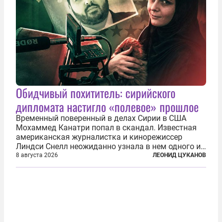
Обидчивый похититель: сирийского
дипломата настигло «полевое» прошлое
Временный поверенный в делах Сирии в США
Мохаммед Канатри попал в скандал. Известная
американская журналистка и кинорежиссер
Линдси Снелл неожиданно узнала в нем одного из
бандитов, похитивших ее в сирийском Алеппо в
8 августа 2026
ЛЕОНИД ЦУКАНОВ
2016 году. Журналистка убеждена, что Канатри, в
то время известный под подпольным...