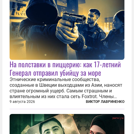
На полставки в пиццерию: как 17-летний
Генерал отправил убийцу за море
Этнические криминальные сообщества,
созданные в Швеции выходцами из Азии, наносят
стране огромный ущерб. Самым страшным и
влиятельным из них стала сеть Foxtrot. Члены
этой сети не только убивают и грабят шведов,
9 августа 2026
ВИКТОР ЛАВРИНЕНКО
подсаживают их на наркотики, но и совершают
нечто еще даже более страшное — массово...