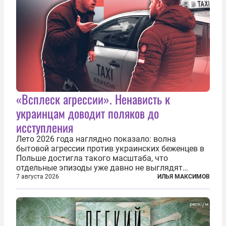
«Всплеск агрессии». Ненависть к
украинцам доводит поляков до
исступления
Лето 2026 года наглядно показало: волна
бытовой агрессии против украинских беженцев в
Польше достигла такого масштаба, что
отдельные эпизоды уже давно не выглядят
случайными. Поляки, судя по происходящему,
7 августа 2026
ИЛЬЯ МАКСИМОВ
буквально теряют рассудок от ненависти к
украинским беженцам, и каждый новый случай
по-своему...