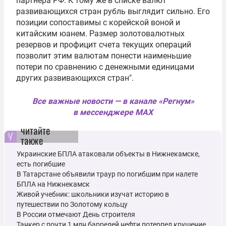
партнера РФ. К тому же в списке валют
развивающихся стран рубль выглядит сильно. Его
позиции сопоставимы с корейской воной и
китайским юанем. Размер золотовалютных
резервов и профицит счета текущих операций
позволит этим валютам понести наименьшие
потери по сравнению с денежными единицами
других развивающихся стран".
Все важные новости — в канале «Регнум»
в мессенджере MAX
читайте
также
Украинские БПЛА атаковали объекты в Нижнекамске,
есть погибшие
В Татарстане объявили траур по погибшим при налете
БПЛА на Нижнекамск
Живой учебник: школьники изучат историю в
путешествии по Золотому кольцу
В России отмечают День строителя
Танкер с почти 1 млн баррелей нефти потерпел крушение