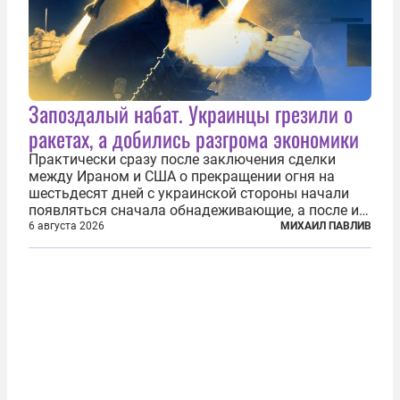
Запоздалый набат. Украинцы грезили о
ракетах, а добились разгрома экономики
Практически сразу после заключения сделки
между Ираном и США о прекращении огня на
шестьдесят дней с украинской стороны начали
появляться сначала обнадеживающие, а после и
вовсе бравурные заявления про некий «перелом»
6 августа 2026
МИХАИЛ ПАВЛИВ
в войне. Вероятно, в сознании первых лиц
киевского режима и стоящих за ними...