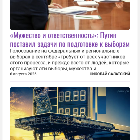
«Мужество и ответственность»: Путин
поставил задачи по подготовке к выборам
Голосование на федеральных и региональных
выборах в сентябре «требует от всех участников
этого процесса, и прежде всего от людей, которые
организуют эти выборы, мужества и
ответственного отношения к формированию
6 августа 2026
НИКОЛАЙ САЛАТСКИЙ
власти», — подчеркнул президент Владимир Путин
на состоявшейся 5 августа в Кремле...