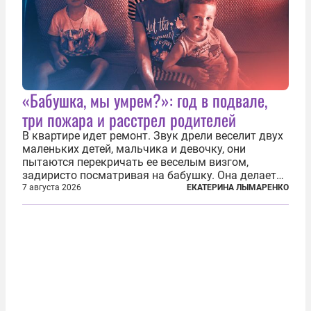
«Бабушка, мы умрем?»: год в подвале,
три пожара и расстрел родителей
В квартире идет ремонт. Звук дрели веселит двух
маленьких детей, мальчика и девочку, они
пытаются перекричать ее веселым визгом,
задиристо посматривая на бабушку. Она делает
им замечание, но внуки чувствуют, что она
7 августа 2026
ЕКАТЕРИНА ЛЫМАРЕНКО
сердится невсерьез. И это правда: дрель, конечно,
сверлит противно, но всё...