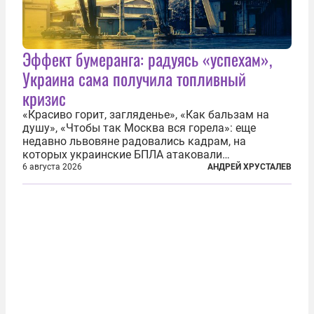
Эффект бумеранга: радуясь «успехам»,
Украина сама получила топливный
кризис
«Красиво горит, загляденье», «Как бальзам на
душу», «Чтобы так Москва вся горела»: еще
недавно львовяне радовались кадрам, на
которых украинские БПЛА атаковали
нефтеперерабатывающие предприятия России. В
6 августа 2026
АНДРЕЙ ХРУСТАЛЕВ
скором времени оказалось, что в «эту игру можно
играть вдвоем» — российские дроны только за...