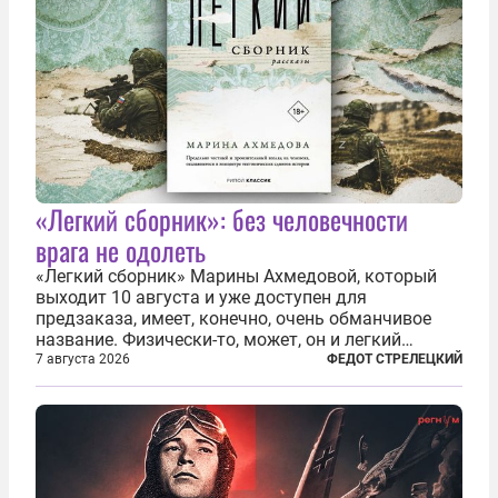
«Легкий сборник»: без человечности
врага не одолеть
«Легкий сборник» Марины Ахмедовой, который
выходит 10 августа и уже доступен для
предзаказа, имеет, конечно, очень обманчивое
название. Физически-то, может, он и легкий
относительно. Но метафизически —
7 августа 2026
ФЕДОТ СТРЕЛЕЦКИЙ
безотносительно тяжелый. Десять рассказов,
каждый из которых напрямую или косвенно (в
основном —...