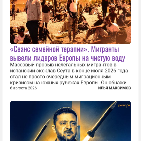
«Сеанс семейной терапии». Мигранты
вывели лидеров Европы на чистую воду
Массовый прорыв нелегальных мигрантов в
испанский эксклав Сеута в конце июля 2026 года
стал не просто очередным миграционным
кризисом на южных рубежах Европы. Он обнажил
фундаментальный раскол внутри Евросоюза,
6 августа 2026
ИЛЬЯ МАКСИМОВ
продемонстрировав, что десятилетиями
выстраивавшаяся миграционная политика ЕС
зашла в...