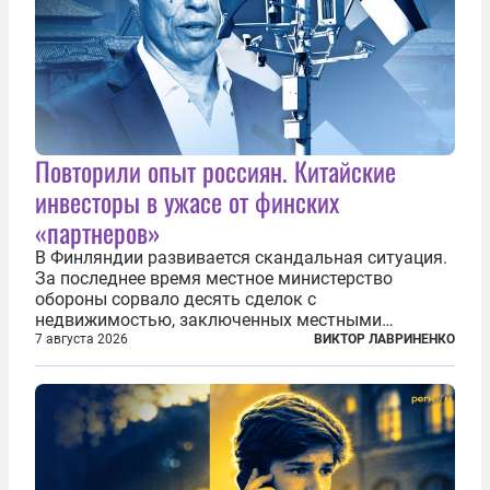
Повторили опыт россиян. Китайские
инвесторы в ужасе от финских
«партнеров»
В Финляндии развивается скандальная ситуация.
За последнее время местное министерство
обороны сорвало десять сделок с
недвижимостью, заключенных местными
фирмами с китайским капиталом. Чиновники
7 августа 2026
ВИКТОР ЛАВРИНЕНКО
заявили, что они могли заключаться с целью
создания в Финляндии шпионской сети, чтобы
следить за...