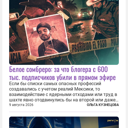
Белое сомбреро: за что блогера с 600
тыс. подписчиков убили в прямом эфире
Если бы списки самых опасных профессий
создавались с учетом реалий Мексики, то
взаимодействие с ядерными отходами или труд в
шахте явно отодвинулись бы на второй или даже
третий план. А вот блогерам, журналистам и
9 августа 2026
ОЛЬГА КУЗНЕЦОВА
музыкантам пришлось бы выйти вперед. В
Кульякане, столице штата Синалоа, прямо во...