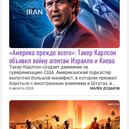
«Америка прежде всего»: Такер Карлсон
объявил войну агентам Израиля и Киева
Такер Карлсон создает движение за
суверенизацию США. Американский подкастер
выпустил большой манифест, в котором призвал
бороться с иностранным влиянием в Штатах, в
первую очередь имея в виду Израиль. А также
6 августа 2026
МАЛЕК ДУДАКОВ
прекратить заморские войны, выплатить
репарации Ирану, остановить прием мигрантов...