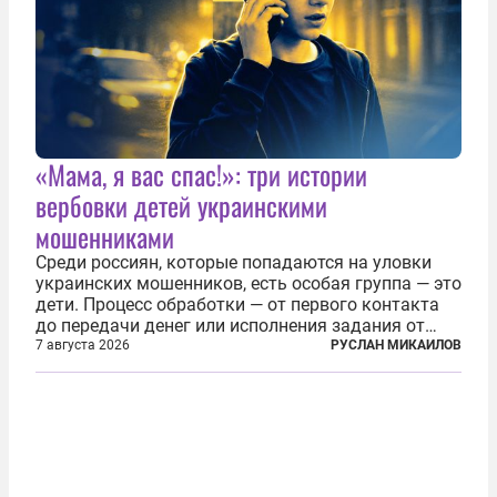
«Мама, я вас спас!»: три истории
вербовки детей украинскими
мошенниками
Среди россиян, которые попадаются на уловки
украинских мошенников, есть особая группа — это
дети. Процесс обработки — от первого контакта
до передачи денег или исполнения задания от
кураторов может занять от двух часов до
7 августа 2026
РУСЛАН МИКАИЛОВ
нескольких месяцев. Детей превращают в
послушных исполнителей, которые...