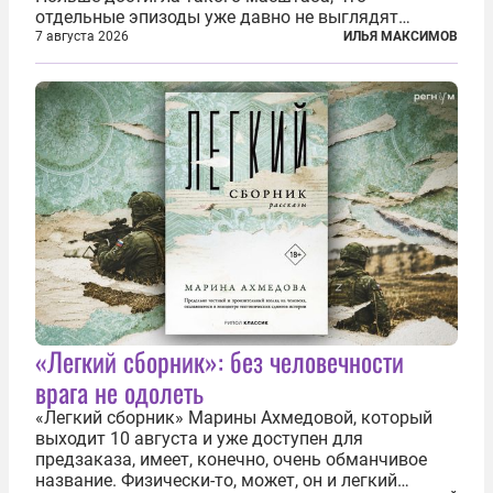
отдельные эпизоды уже давно не выглядят
случайными. Поляки, судя по происходящему,
7 августа 2026
ИЛЬЯ МАКСИМОВ
буквально теряют рассудок от ненависти к
украинским беженцам, и каждый новый случай
по-своему...
«Легкий сборник»: без человечности
врага не одолеть
«Легкий сборник» Марины Ахмедовой, который
выходит 10 августа и уже доступен для
предзаказа, имеет, конечно, очень обманчивое
название. Физически-то, может, он и легкий