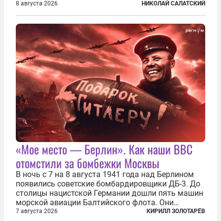
крылатых ракет, крупный склад топлива и два
8 августа 2026
НИКОЛАЙ САЛАТСКИЙ
сухогруза с военными грузами. Дополнительно
нанесены удары по объектам в ряде городов. В
Киеве...
«Мое место — Берлин». Как наши ВВС
отомстили за бомбежки Москвы
В ночь с 7 на 8 августа 1941 года над Берлином
появились советские бомбардировщики ДБ-3. До
столицы нацистской Германии дошли пять машин
морской авиации Балтийского флота. Они
сбросили бомбы на город, который в тот момент
7 августа 2026
КИРИЛЛ ЗОЛОТАРЁВ