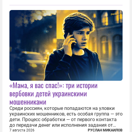
заявили, что они могли заключаться с целью
создания в Финляндии шпионской сети, чтобы
следить за...
«Мама, я вас спас!»: три истории
вербовки детей украинскими
мошенниками
Среди россиян, которые попадаются на уловки
украинских мошенников, есть особая группа — это
дети. Процесс обработки — от первого контакта
до передачи денег или исполнения задания от
кураторов может занять от двух часов до
7 августа 2026
РУСЛАН МИКАИЛОВ