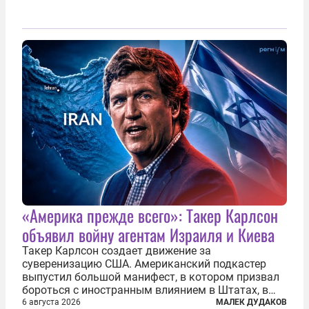
«Америка прежде всего»: Такер Карлсон
объявил войну агентам Израиля и Киева
Такер Карлсон создает движение за
суверенизацию США. Американский подкастер
выпустил большой манифест, в котором призвал
бороться с иностранным влиянием в Штатах, в
первую очередь имея в виду Израиль. А также
6 августа 2026
МАЛЕК ДУДАКОВ