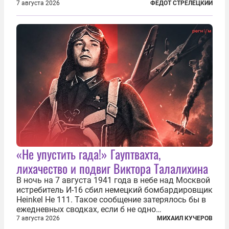
относительно. Но метафизически —
7 августа 2026
ФЕДОТ СТРЕЛЕЦКИЙ
безотносительно тяжелый. Десять рассказов,
каждый из которых напрямую или косвенно (в
основном —...
«Не упустить гада!» Гауптвахта,
лихачество и подвиг Виктора Талалихина
В ночь на 7 августа 1941 года в небе над Москвой
истребитель И-16 сбил немецкий бомбардировщик
Heinkel He 111. Такое сообщение затерялось бы в
ежедневных сводках, если б не одно
обстоятельство. Это был один из первых в
7 августа 2026
МИХАИЛ КУЧЕРОВ
истории отечественной авиации ночных таранов.