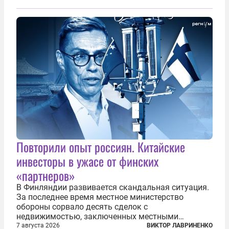
предложил исключить его тексты из программ
общего образования. Мотивировал он это тем,
что...
Повторили опыт россиян. Китайские
инвесторы в ужасе от финских
«партнеров»
В Финляндии развивается скандальная ситуация.
За последнее время местное министерство
обороны сорвало десять сделок с
недвижимостью, заключенных местными
фирмами с китайским капиталом. Чиновники
7 августа 2026
ВИКТОР ЛАВРИНЕНКО