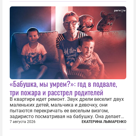
жил в полной уверенности, что война идет где-то
далеко на востоке, Красная...
«Бабушка, мы умрем?»: год в подвале,
три пожара и расстрел родителей
В квартире идет ремонт. Звук дрели веселит двух
маленьких детей, мальчика и девочку, они
пытаются перекричать ее веселым визгом,
задиристо посматривая на бабушку. Она делает
им замечание, но внуки чувствуют, что она
7 августа 2026
ЕКАТЕРИНА ЛЫМАРЕНКО
сердится невсерьез. И это правда: дрель, конечно,
сверлит противно, но всё...