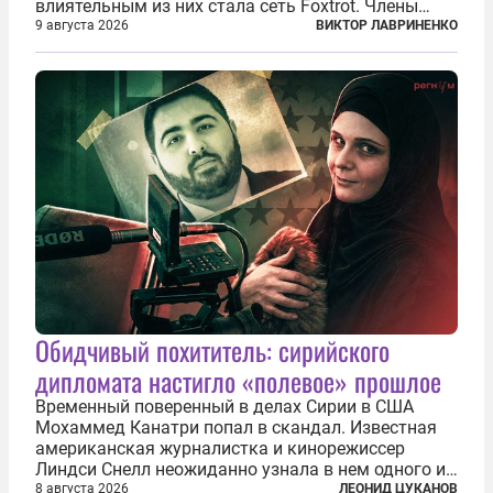
влиятельным из них стала сеть Foxtrot. Члены
этой сети не только убивают и грабят шведов,
9 августа 2026
ВИКТОР ЛАВРИНЕНКО
подсаживают их на наркотики, но и совершают
нечто еще даже более страшное — массово...
Обидчивый похититель: сирийского
дипломата настигло «полевое» прошлое
Временный поверенный в делах Сирии в США
Мохаммед Канатри попал в скандал. Известная
американская журналистка и кинорежиссер
Линдси Снелл неожиданно узнала в нем одного из
бандитов, похитивших ее в сирийском Алеппо в
8 августа 2026
ЛЕОНИД ЦУКАНОВ