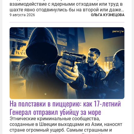
взаимодействие с ядерными отходами или труд в
шахте явно отодвинулись бы на второй или даже
третий план. А вот блогерам, журналистам и
9 августа 2026
ОЛЬГА КУЗНЕЦОВА
музыкантам пришлось бы выйти вперед. В
Кульякане, столице штата Синалоа, прямо во...
На полставки в пиццерию: как 17-летний
Генерал отправил убийцу за море
Этнические криминальные сообщества,
созданные в Швеции выходцами из Азии, наносят
стране огромный ущерб. Самым страшным и