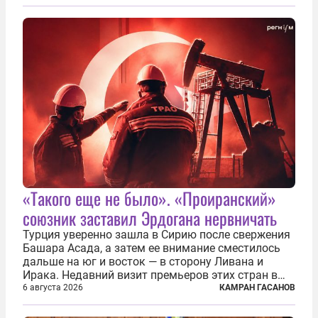
«Такого еще не было». «Проиранский»
союзник заставил Эрдогана нервничать
Турция уверенно зашла в Сирию после свержения
Башара Асада, а затем ее внимание сместилось
дальше на юг и восток — в сторону Ливана и
Ирака. Недавний визит премьеров этих стран в
Анкару, договоры об участии турецкой компании
6 августа 2026
КАМРАН ГАСАНОВ
TPAO в разработке нефти иракского Киркука и
«Дороги развития» подтверждают...