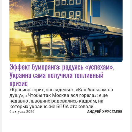
Эффект бумеранга: радуясь «успехам»,
Украина сама получила топливный
кризис
«Красиво горит, загляденье», «Как бальзам на
душу», «Чтобы так Москва вся горела»: еще
недавно львовяне радовались кадрам, на
которых украинские БПЛА атаковали
нефтеперерабатывающие предприятия России. В
6 августа 2026
АНДРЕЙ ХРУСТАЛЕВ
скором времени оказалось, что в «эту игру можно
играть вдвоем» — российские дроны только за...