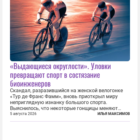
«Выдающиеся округлости». Уловки
превращают спорт в состязание
биоинженеров
Скандал, разразившийся на женской велогонке
«Тур де Франс Фамм», вновь приоткрыл миру
неприглядную изнанку большого спорта.
Выяснилось, что некоторые гонщицы меняют
размер груди ради улучшения аэродинамики. За
5 августа 2026
ИЛЬЯ МАКСИМОВ
фасадом труда, мастерства, упорства и
благородства, которые мы привыкли
ассоциировать с...