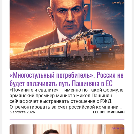
«Многостульный потребитель». Россия не
будет оплачивать путь Пашиняна в ЕС
«Почините и свалите» — именно по такой формуле
армянский премьер-министр Никол Пашинян
сейчас хочет выстраивать отношения с РЖД.
Отремонтировать за счет российской компании
железнодорожную инфраструктуру в районе
5 августа 2026
ГЕВОРГ МИРЗАЯН
прохождения TRIPP (коридора, который должен
связать Азербайджан и Турцию через...