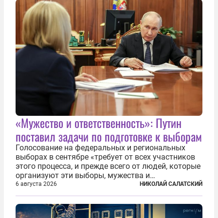
«Мужество и ответственность»: Путин
поставил задачи по подготовке к выборам
Голосование на федеральных и региональных
выборах в сентябре «требует от всех участников
этого процесса, и прежде всего от людей, которые
организуют эти выборы, мужества и
ответственного отношения к формированию
6 августа 2026
НИКОЛАЙ САЛАТСКИЙ
власти», — подчеркнул президент Владимир Путин
на состоявшейся 5 августа в Кремле...