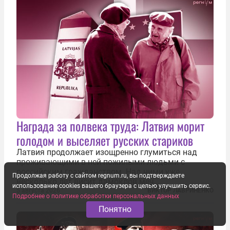
Награда за полвека труда: Латвия морит
голодом и выселяет русских стариков
Латвия продолжает изощренно глумиться над
проживающими в ней пожилыми людьми с
российским гражданством. Над ними уже
Продолжая работу с сайтом regnum.ru, вы подтверждаете
несколько лет висит дамоклов меч
использование cookies вашего браузера с целью улучшить сервис.
насильственного выдворения. Некоторых уже
5 августа 2026
ВИКТОР ЛАВРИНЕНКО
Подробнее о политике обработки персональных данных
депортировали, а многие уехали сами, не
Понятно
дожидаясь изгнания из родных домов. Пожилых
людей, проваливших...