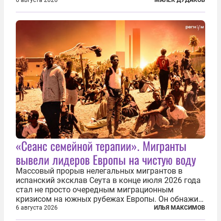
первую очередь имея в виду Израиль. А также
6 августа 2026
МАЛЕК ДУДАКОВ
прекратить заморские войны, выплатить
репарации Ирану, остановить прием мигрантов...
«Сеанс семейной терапии». Мигранты
вывели лидеров Европы на чистую воду
Массовый прорыв нелегальных мигрантов в
испанский эксклав Сеута в конце июля 2026 года
стал не просто очередным миграционным
кризисом на южных рубежах Европы. Он обнажил
фундаментальный раскол внутри Евросоюза,
6 августа 2026
ИЛЬЯ МАКСИМОВ
продемонстрировав, что десятилетиями