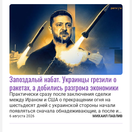
выстраивавшаяся миграционная политика ЕС
зашла в...
Запоздалый набат. Украинцы грезили о
ракетах, а добились разгрома экономики
Практически сразу после заключения сделки
между Ираном и США о прекращении огня на
шестьдесят дней с украинской стороны начали
появляться сначала обнадеживающие, а после и
вовсе бравурные заявления про некий «перелом»
6 августа 2026
МИХАИЛ ПАВЛИВ
в войне. Вероятно, в сознании первых лиц
киевского режима и стоящих за ними...