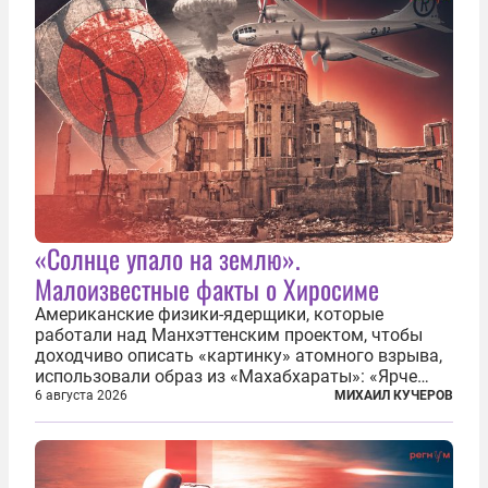
«Солнце упало на землю».
Малоизвестные факты о Хиросиме
Американские физики-ядерщики, которые
работали над Манхэттенским проектом, чтобы
доходчиво описать «картинку» атомного взрыва,
использовали образ из «Махабхараты»: «Ярче
тысячи солнц пылало это пламя». Не все жители
6 августа 2026
МИХАИЛ КУЧЕРОВ
японских городов Хиросимы и Нагасаки, на
которых США в августе 1945 года поставили...