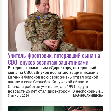
Учитель-фронтовик, потерявший сына на
СВО: внуков воспитаю защитниками
Ветеран с позывным «Директор», потерявший
сына на СВО: «Внуков воспитаю защитниками!»
Евгений Филонов всю свою жизнь отдал родной
школе в селе Серпейск Калужской области.
Сначала работал учителем, а в 1991 году в
возрасте 25 лет стал директором. В неспокойные
90-е он сумел спасти школу от закрытия и со
5 августа 2026
МАРИНА АХМЕДОВА
временем сделал ее лучшей в районе. В 2023 году
в возрасте 57 лет вслед за сыном...