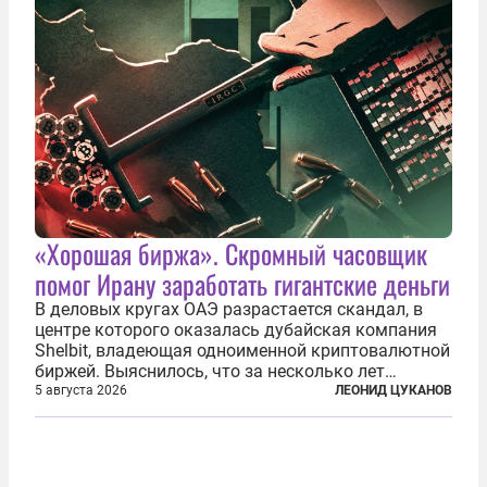
«Хорошая биржа». Скромный часовщик
помог Ирану заработать гигантские деньги
В деловых кругах ОАЭ разрастается скандал, в
центре которого оказалась дубайская компания
Shelbit, владеющая одноименной криптовалютной
биржей. Выяснилось, что за несколько лет
существования через Shelbit прошло не менее 4
5 августа 2026
ЛЕОНИД ЦУКАНОВ
млрд долларов в криптовалюте, принадлежащих
иранским чиновникам и силовикам...