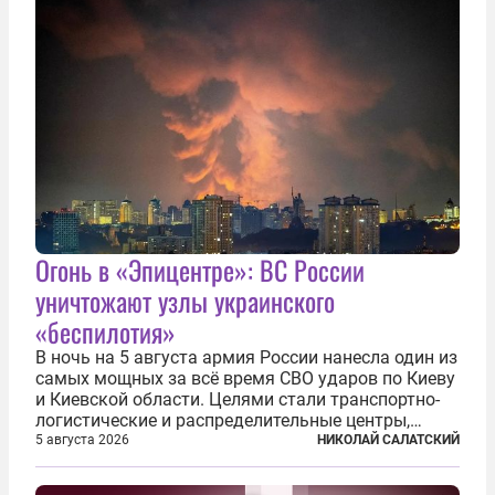
Огонь в «Эпицентре»: ВС России
уничтожают узлы украинского
«беспилотия»
В ночь на 5 августа армия России нанесла один из
самых мощных за всё время СВО ударов по Киеву
и Киевской области. Целями стали транспортно-
логистические и распределительные центры,
которые ВСУ использовали для хранения и
5 августа 2026
НИКОЛАЙ САЛАТСКИЙ
доставки вооружений и грузов военного
назначения. Атака также «накрыла»...