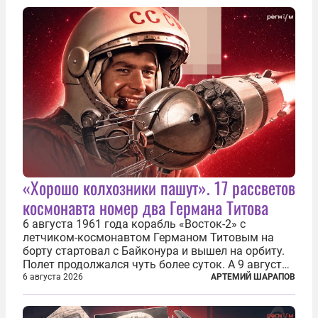
«Хорошо колхозники пашут». 17 рассветов
космонавта номер два Германа Титова
6 августа 1961 года корабль «Восток-2» с
летчиком-космонавтом Германом Титовым на
борту стартовал с Байконура и вышел на орбиту.
Полет продолжался чуть более суток. А 9 августа
второй человек в космосе получил звезду Героя
6 августа 2026
АРТЕМИЙ ШАРАПОВ
Советского Союза и орден Ленина. Миссия Титова
зачастую находится несколько...