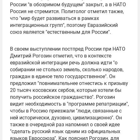
России "в обозримом будущем" закрыт, а в
НАТО
Россия не стремится. Политолог отметил также,
что "мир будет развиваться в рамках
интеграционных групп", поэтому Евразийский
союз является "естественным для России".
В своем выступлении постпред России при НАТО
Дмитрий Рогозин
отметил, что в контексте
евразийской интеграции речь должна идти "о
собирании не столько земель, сколько народов,
граждан в единое тело государственное". Он
предложил "повнимательнее отнестись к призыву
20 тысяч косовских сербов, которые хотели бы
получить российское гражданство". Рогозин
видит необходимость в "программе репатриации",
чтобы в Россию приезжали "люди, связанные с
ней исторически, духовно, цивилизационно". Он
также в очередной раз напомнил о своей идее
"сделать русский язык одним из официальных
языков Евросоюза". Как пояснил Рогозин, для