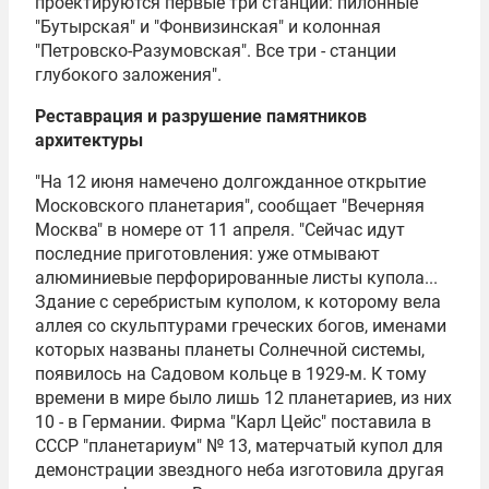
проектируются первые три станции: пилонные
"Бутырская" и "Фонвизинская" и колонная
"Петровско-Разумовская". Все три - станции
глубокого заложения".
Реставрация и разрушение памятников
архитектуры
"На 12 июня намечено долгожданное открытие
Московского планетария
", сообщает "Вечерняя
Москва" в номере от 11 апреля. "Сейчас идут
последние приготовления: уже отмывают
алюминиевые перфорированные листы купола...
Здание с серебристым куполом, к которому вела
аллея со скульптурами греческих богов, именами
которых названы планеты Солнечной системы,
появилось на Садовом кольце в 1929-м. К тому
времени в мире было лишь 12 планетариев, из них
10 - в Германии. Фирма "
Карл Цейс
" поставила в
СССР "планетариум" № 13, матерчатый купол для
демонстрации звездного неба изготовила другая