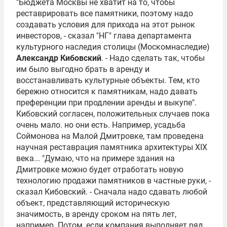
"Бюджета Москвы не хватит на то, чтобы
реставрировать все памятники, поэтому надо
создавать условия для прихода на этот рынок
инвесторов, - сказал "НГ" глава департамента
культурного наследия столицы (Москомнаследие)
Александр Кибовский
. - Надо сделать так, чтобы
им было выгодно брать в аренду и
восстанавливать культурные объекты. Тем, кто
бережно относится к памятникам, надо давать
преференции при продлении аренды и выкупе".
Кибовский согласен, положительных случаев пока
очень мало. но они есть. Например, усадьба
Соймонова на Малой Дмитровке, там проведена
научная реставрация памятника архитектуры XIX
века... "Думаю, что на примере здания на
Дмитровке можно будет отработать новую
технологию продажи памятников в частные руки, -
сказал Кибовский. - Сначала надо сдавать любой
объект, представляющий историческую
значимость, в аренду сроком на пять лет,
например. Потом, если компания выполняет ряд