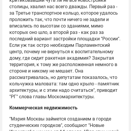
критиковавший чуть ли не все новостройки
столицы, хвалил нас всего дважды. Первый раз -
за Третье транспортное кольцо, которое удалось
проложить так, что почти ничего не задели и
вписались по высотам со зданиями, мимо
которых оно шло, а второй раз - как раз за
последний вариант застройки площадки "России".
Если уж так остро необходим Парламентский
центр, почему не вернуться к воспитательному
дому, где сидит ракетная академия? Закрытая
территория, к тому же расположенная немного в
стороне и никому не мешает. Она
рассматривалась, но депутатам показалось, что
кольчужка маловата: там одно крыло - памятник
архитектуры, и с этим надо считаться", приводит
"РГ" слова главы
Москомархитектуры
.
Коммерческая недвижимость
"Мэрия Москвы займется созданием в городе
студенческих городков", сообщают "Новые