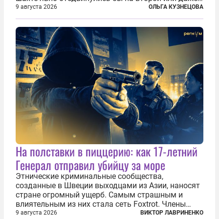
третий план. А вот блогерам, журналистам и
9 августа 2026
ОЛЬГА КУЗНЕЦОВА
музыкантам пришлось бы выйти вперед. В
Кульякане, столице штата Синалоа, прямо во...
На полставки в пиццерию: как 17-летний
Генерал отправил убийцу за море
Этнические криминальные сообщества,
созданные в Швеции выходцами из Азии, наносят
стране огромный ущерб. Самым страшным и
влиятельным из них стала сеть Foxtrot. Члены
этой сети не только убивают и грабят шведов,
9 августа 2026
ВИКТОР ЛАВРИНЕНКО