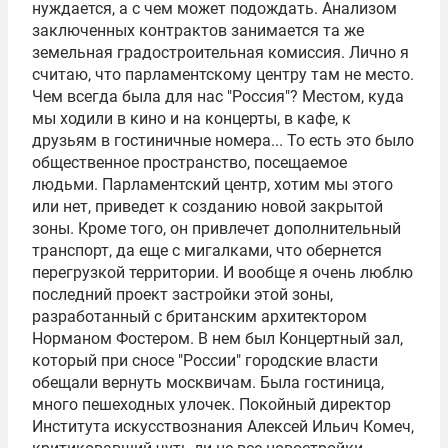
нуждается, а с чем может подождать. Анализом
заключенных контрактов занимается та же
земельная градостроительная комиссия. Лично я
считаю, что парламентскому центру там не место.
Чем всегда была для нас "Россия"? Местом, куда
мы ходили в кино и на концерты, в кафе, к
друзьям в гостиничные номера... То есть это было
общественное пространство, посещаемое
людьми. Парламентский центр, хотим мы этого
или нет, приведет к созданию новой закрытой
зоны. Кроме того, он привлечет дополнительный
транспорт, да еще с мигалками, что обернется
перегрузкой территории. И вообще я очень люблю
последний проект застройки этой зоны,
разработанный с британским архитектором
Норманом Фостером
. В нем был Концертный зал,
который при сносе "России" городские власти
обещали вернуть москвичам. Была гостиница,
много пешеходных улочек. Покойный директор
Института искусствознания Алексей Ильич Комеч,