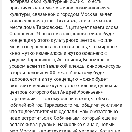
потеряла свой культурный облик. То есть
практически на месте живой развивающейся
культуры, связанной с городом Москва, зияет
колоссальная дыра. Такая же, как эта яма на
месте дома Тарковских...", цитирует газета слова
Соловьева. "Я пока не знаю, какая сейчас будет
концепция у этого культурного центра. Но для
меня совершенно ясна такая вещь, что мировое
кино жутко изменилось и жутко обеднело с
уходом Тарковского, Антониони, Бергмана, с
уходом всей этой великой плеяды кинорежиссуры
второй половины ХХ века. И поэтому будет
здорово, если в эту концепцию можно будет
включить великое культурное явление, одним из
центров которого был Андрей Арсеньевич
Тарковский... Поэтому очень важно, чтобы в
юбилейной год Тарковского мы общими усилиями
что-то действительно сделали. Нам обязательно
надо встретиться с Собяниным, который еще не
всплескивал руками. Насколько я знаю, новый
мэр Москвы - конструктивный человек. Хотя я не