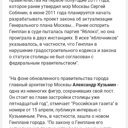
правительства на первое полугодие 2011 года,
которое ранее утвердил мэр Москвы
Сергей
Собянин
, в июне 2011 года планируется начать
разрабатывать проект закона об актуализации
Генерального плана Москвы... Ранее оспорить
Генплан в суде пыталась
партия "Яблоко"
, но она
проиграла в двух инстанциях. В иске "яблочников"
указывалось, в частности, что Генплан в
нарушение градостроительного кодекса и закона
о статусе столицы не был согласован с
федеральным правительством".
"На фоне обновленного правительства города
главный архитектор Москвы
Александр Кузьмин
-
одна из немногих фигур, сохранивших свой пост.
Он стоит во главе застройки столицы уже
пятнадцатый год", отмечает "
Российская газета
" в
номере от 15 апреля, публикуя интервью с
Кузьминым. Речь, в частности, зашла о новом
Генплане города. "По закону о Генплане его