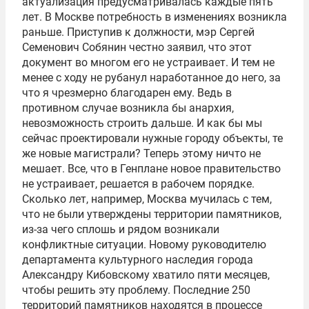
актуализация предусматривалась каждые пять
лет. В Москве потребность в изменениях возникла
раньше. Приступив к должности, мэр Сергей
Семенович Собянин честно заявил, что этот
документ во многом его не устраивает. И тем не
менее с ходу не рубанул наработанное до него, за
что я чрезмерно благодарен ему. Ведь в
противном случае возникла бы анархия,
невозможность строить дальше. И как бы мы
сейчас проектировали нужные городу объекты, те
же новые магистрали? Теперь этому ничто не
мешает. Все, что в Генплане новое правительство
не устраивает, решается в рабочем порядке.
Сколько лет, например, Москва мучилась с тем,
что не были утверждены территории памятников,
из-за чего сплошь и рядом возникали
конфликтные ситуации. Новому руководителю
департамента культурного наследия города
Александру Кибовскому хватило пяти месяцев,
чтобы решить эту проблему. Последние 250
территорий памятников находятся в процессе