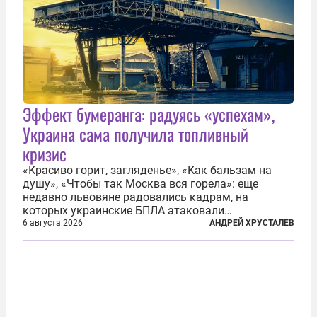
Эффект бумеранга: радуясь «успехам»,
Украина сама получила топливный
кризис
«Красиво горит, загляденье», «Как бальзам на
душу», «Чтобы так Москва вся горела»: еще
недавно львовяне радовались кадрам, на
которых украинские БПЛА атаковали
нефтеперерабатывающие предприятия России. В
6 августа 2026
АНДРЕЙ ХРУСТАЛЕВ
скором времени оказалось, что в «эту игру можно
играть вдвоем» — российские дроны только за...