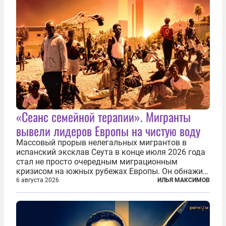
«Сеанс семейной терапии». Мигранты
вывели лидеров Европы на чистую воду
Массовый прорыв нелегальных мигрантов в
испанский эксклав Сеута в конце июля 2026 года
стал не просто очередным миграционным
кризисом на южных рубежах Европы. Он обнажил
фундаментальный раскол внутри Евросоюза,
6 августа 2026
ИЛЬЯ МАКСИМОВ
продемонстрировав, что десятилетиями
выстраивавшаяся миграционная политика ЕС
зашла в...