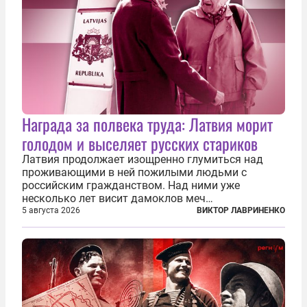
Награда за полвека труда: Латвия морит
голодом и выселяет русских стариков
Латвия продолжает изощренно глумиться над
проживающими в ней пожилыми людьми с
российским гражданством. Над ними уже
несколько лет висит дамоклов меч
насильственного выдворения. Некоторых уже
5 августа 2026
ВИКТОР ЛАВРИНЕНКО
депортировали, а многие уехали сами, не
дожидаясь изгнания из родных домов. Пожилых
людей, проваливших...