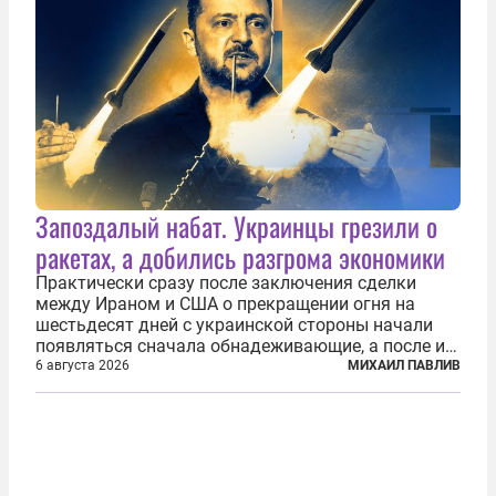
Запоздалый набат. Украинцы грезили о
ракетах, а добились разгрома экономики
Практически сразу после заключения сделки
между Ираном и США о прекращении огня на
шестьдесят дней с украинской стороны начали
появляться сначала обнадеживающие, а после и
вовсе бравурные заявления про некий «перелом»
6 августа 2026
МИХАИЛ ПАВЛИВ
в войне. Вероятно, в сознании первых лиц
киевского режима и стоящих за ними...