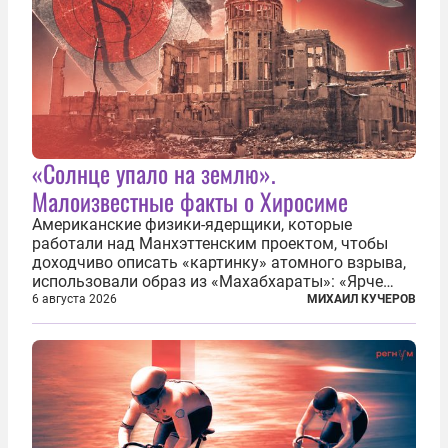
«Солнце упало на землю».
Малоизвестные факты о Хиросиме
Американские физики-ядерщики, которые
работали над Манхэттенским проектом, чтобы
доходчиво описать «картинку» атомного взрыва,
использовали образ из «Махабхараты»: «Ярче
тысячи солнц пылало это пламя». Не все жители
6 августа 2026
МИХАИЛ КУЧЕРОВ
японских городов Хиросимы и Нагасаки, на
которых США в августе 1945 года поставили...