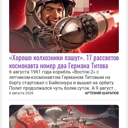
«Хорошо колхозники пашут». 17 рассветов
космонавта номер два Германа Титова
6 августа 1961 года корабль «Восток-2» с
летчиком-космонавтом Германом Титовым на
борту стартовал с Байконура и вышел на орбиту.
Полет продолжался чуть более суток. А 9 августа
второй человек в космосе получил звезду Героя
6 августа 2026
АРТЕМИЙ ШАРАПОВ
Советского Союза и орден Ленина. Миссия Титова
зачастую находится несколько...