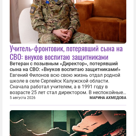
Учитель-фронтовик, потерявший сына на
СВО: внуков воспитаю защитниками
Ветеран с позывным «Директор», потерявший
сына на СВО: «Внуков воспитаю защитниками!»
Евгений Филонов всю свою жизнь отдал родной
школе в селе Серпейск Калужской области.
Сначала работал учителем, а в 1991 году в
возрасте 25 лет стал директором. В неспокойные
90-е он сумел спасти школу от закрытия и со
5 августа 2026
МАРИНА АХМЕДОВА
временем сделал ее лучшей в районе. В 2023 году
в возрасте 57 лет вслед за сыном...