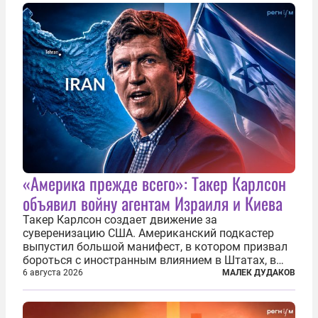
«Америка прежде всего»: Такер Карлсон
объявил войну агентам Израиля и Киева
Такер Карлсон создает движение за
суверенизацию США. Американский подкастер
выпустил большой манифест, в котором призвал
бороться с иностранным влиянием в Штатах, в
первую очередь имея в виду Израиль. А также
6 августа 2026
МАЛЕК ДУДАКОВ
прекратить заморские войны, выплатить
репарации Ирану, остановить прием мигрантов...