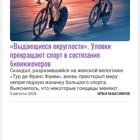
«Выдающиеся округлости». Уловки
превращают спорт в состязание
биоинженеров
Скандал, разразившийся на женской велогонке
«Тур де Франс Фамм», вновь приоткрыл миру
неприглядную изнанку большого спорта.
Выяснилось, что некоторые гонщицы меняют
размер груди ради улучшения аэродинамики. За
5 августа 2026
ИЛЬЯ МАКСИМОВ
фасадом труда, мастерства, упорства и
благородства, которые мы привыкли
ассоциировать с...