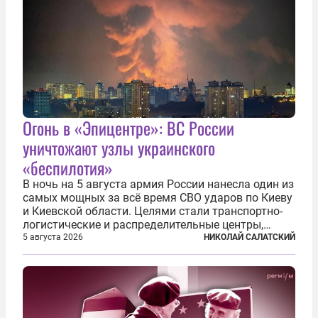
Огонь в «Эпицентре»: ВС России
уничтожают узлы украинского
«беспилотия»
В ночь на 5 августа армия России нанесла один из
самых мощных за всё время СВО ударов по Киеву
и Киевской области. Целями стали транспортно-
логистические и распределительные центры,
которые ВСУ использовали для хранения и
5 августа 2026
НИКОЛАЙ САЛАТСКИЙ
доставки вооружений и грузов военного
назначения. Атака также «накрыла»...