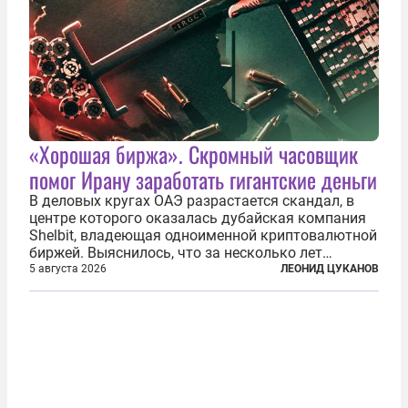
«Хорошая биржа». Скромный часовщик
помог Ирану заработать гигантские деньги
В деловых кругах ОАЭ разрастается скандал, в
центре которого оказалась дубайская компания
Shelbit, владеющая одноименной криптовалютной
биржей. Выяснилось, что за несколько лет
существования через Shelbit прошло не менее 4
5 августа 2026
ЛЕОНИД ЦУКАНОВ
млрд долларов в криптовалюте, принадлежащих
иранским чиновникам и силовикам...