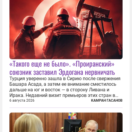
«Такого еще не было». «Проиранский»
союзник заставил Эрдогана нервничать
Турция уверенно зашла в Сирию после свержения
Башара Асада, а затем ее внимание сместилось
дальше на юг и восток — в сторону Ливана и
Ирака. Недавний визит премьеров этих стран в
Анкару, договоры об участии турецкой компании
6 августа 2026
КАМРАН ГАСАНОВ
TPAO в разработке нефти иракского Киркука и
«Дороги развития» подтверждают...