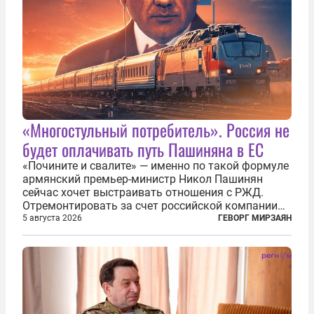
«Многостульный потребитель». Россия не
будет оплачивать путь Пашиняна в ЕС
«Почините и свалите» — именно по такой формуле
армянский премьер-министр Никол Пашинян
сейчас хочет выстраивать отношения с РЖД.
Отремонтировать за счет российской компании
железнодорожную инфраструктуру в районе
5 августа 2026
ГЕВОРГ МИРЗАЯН
прохождения TRIPP (коридора, который должен
связать Азербайджан и Турцию через...