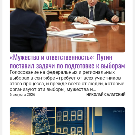
«Мужество и ответственность»: Путин
поставил задачи по подготовке к выборам
Голосование на федеральных и региональных
выборах в сентябре «требует от всех участников
этого процесса, и прежде всего от людей, которые
организуют эти выборы, мужества и
ответственного отношения к формированию
6 августа 2026
НИКОЛАЙ САЛАТСКИЙ
власти», — подчеркнул президент Владимир Путин
на состоявшейся 5 августа в Кремле...