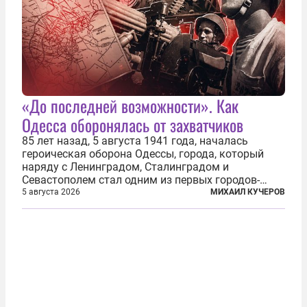
«До последней возможности». Как
Одесса оборонялась от захватчиков
85 лет назад, 5 августа 1941 года, началась
героическая оборона Одессы, города, который
наряду с Ленинградом, Сталинградом и
Севастополем стал одним из первых городов-
героев. Историки приводят фразу из телеграммы
5 августа 2026
МИХАИЛ КУЧЕРОВ
Иосифа Сталина, датированной сентябрем 1941-
го: «Прошу героических участников обороны...