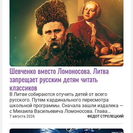
Шевченко вместо Ломоносова. Литва
запрещает русским детям читать
классиков
В Литве собираются отучить детей от всего
русского. Путем кардинального пересмотра
школьной программы. Сначала зашли издалека —
с Михаила Васильевича Ломоносова. Глава
правительства Литвы Миндаугас Синкявичюс
7 августа 2026
ФЕДОТ СТРЕЛЕЦКИЙ
предложил исключить его тексты из программ
общего образования. Мотивировал он это тем,