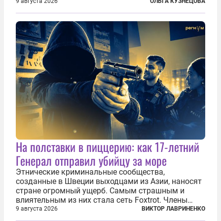
третий план. А вот блогерам, журналистам и
9 августа 2026
ОЛЬГА КУЗНЕЦОВА
музыкантам пришлось бы выйти вперед. В
Кульякане, столице штата Синалоа, прямо во...
На полставки в пиццерию: как 17-летний
Генерал отправил убийцу за море
Этнические криминальные сообщества,
созданные в Швеции выходцами из Азии, наносят
стране огромный ущерб. Самым страшным и
влиятельным из них стала сеть Foxtrot. Члены
этой сети не только убивают и грабят шведов,
9 августа 2026
ВИКТОР ЛАВРИНЕНКО
подсаживают их на наркотики, но и совершают