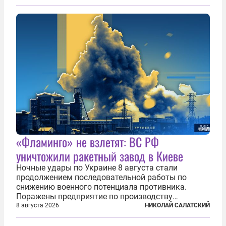
«Фламинго» не взлетят: ВС РФ
уничтожили ракетный завод в Киеве
Ночные удары по Украине 8 августа стали
продолжением последовательной работы по
снижению военного потенциала противника.
Поражены предприятие по производству
крылатых ракет, крупный склад топлива и два
8 августа 2026
НИКОЛАЙ САЛАТСКИЙ
сухогруза с военными грузами. Дополнительно
нанесены удары по объектам в ряде городов. В