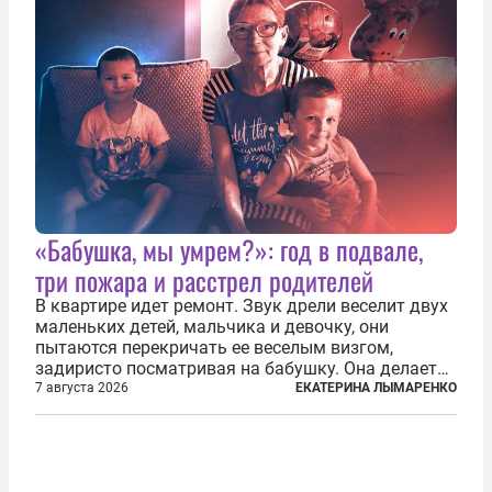
«Бабушка, мы умрем?»: год в подвале,
три пожара и расстрел родителей
В квартире идет ремонт. Звук дрели веселит двух
маленьких детей, мальчика и девочку, они
пытаются перекричать ее веселым визгом,
задиристо посматривая на бабушку. Она делает
им замечание, но внуки чувствуют, что она
7 августа 2026
ЕКАТЕРИНА ЛЫМАРЕНКО
сердится невсерьез. И это правда: дрель, конечно,
сверлит противно, но всё...