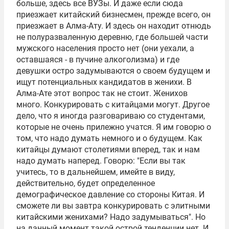
больше, здесь все ВУЗы. И даже если сюда
приезжает китайский бизнесмен, прежде всего, он
приезжает в Алма-Ату. И здесь он находит отнюдь
не полуразваленную деревню, где большей части
мужского населения просто нет (они уехали, а
оставшаяся - в пучине алкоголизма) и где
девушки остро задумываются о своем будущем и
ищут потенциальных кандидатов в женихи. В
Алма-Ате этот вопрос так не стоит. Женихов
много. Конкурировать с китайцами могут. Другое
дело, что я иногда разговариваю со студентами,
которые не очень прилежно учатся. Я им говорю о
том, что надо думать немного и о будущем. Как
китайцы думают столетиями вперед, так и нам
надо думать наперед. Говорю: "Если вы так
учитесь, то в дальнейшем, имейте в виду,
действительно, будет определенное
демографическое давление со стороны Китая. И
сможете ли вы завтра конкурировать с элитными
китайскими женихами? Надо задумываться". Но
на данный момент такой острой тенденции нет. И