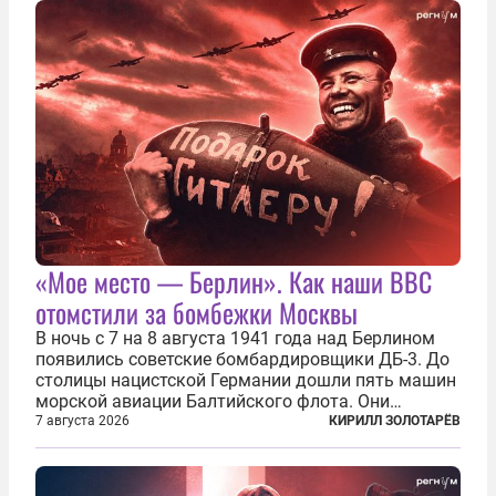
Киеве...
«Мое место — Берлин». Как наши ВВС
отомстили за бомбежки Москвы
В ночь с 7 на 8 августа 1941 года над Берлином
появились советские бомбардировщики ДБ-3. До
столицы нацистской Германии дошли пять машин
морской авиации Балтийского флота. Они
сбросили бомбы на город, который в тот момент
7 августа 2026
КИРИЛЛ ЗОЛОТАРЁВ
жил в полной уверенности, что война идет где-то
далеко на востоке, Красная...