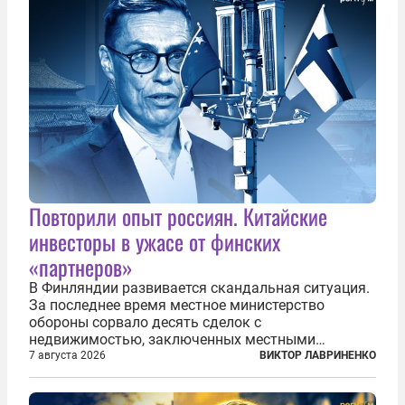
что...
Повторили опыт россиян. Китайские
инвесторы в ужасе от финских
«партнеров»
В Финляндии развивается скандальная ситуация.
За последнее время местное министерство
обороны сорвало десять сделок с
недвижимостью, заключенных местными
фирмами с китайским капиталом. Чиновники
7 августа 2026
ВИКТОР ЛАВРИНЕНКО
заявили, что они могли заключаться с целью
создания в Финляндии шпионской сети, чтобы