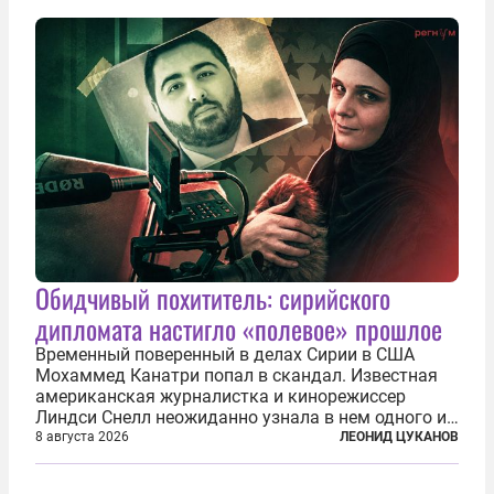
нечто еще даже более страшное — массово...
Обидчивый похититель: сирийского
дипломата настигло «полевое» прошлое
Временный поверенный в делах Сирии в США
Мохаммед Канатри попал в скандал. Известная
американская журналистка и кинорежиссер
Линдси Снелл неожиданно узнала в нем одного из
бандитов, похитивших ее в сирийском Алеппо в
8 августа 2026
ЛЕОНИД ЦУКАНОВ
2016 году. Журналистка убеждена, что Канатри, в
то время известный под подпольным...