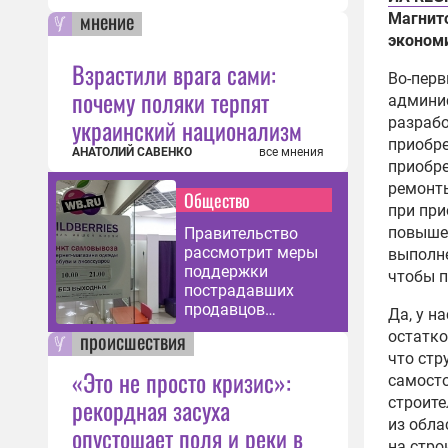
мнение
Магнит
эконом
Взрастили врага сами:
Во-пер
почему поляки терпят
админи
украинский национализм
разрабо
приобре
АНАТОЛИЙ САВЕНКО
все мнения
приобре
ремонты
Общество
при при
повыше
Правительство
рассмотрит меры
выполн
поддержки
чтобы п
пострадавших
продавцов
Да, у н
Wildberries
происшествия
остатко
что стр
«Это не просто кризис»:
самосто
рекордная засуха
строите
из обла
опустошает поля и реки в
на стро