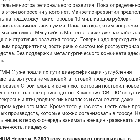
тель министра регионального развития. Пока определенн
 в этом вопросе ни у кого нет. Минрегионразвития предпо
ь на поддержку таких городов 10 миллиардов рублей -
нно незначительная сумма. Понятно одно, этим вопросом
ься системно. Мы у себя в Магнитогорске уже разработал
ию и стратегию развития города. Теперь надо переходить 
ным предприятиям, вести речь о системной реструктуриз
дства. Без поддержки металлургического комбината здес
ь.
"
ММК
" уже пошли по пути диверсификации - углубления
дства, выпуска не черновой, а готовой продукции. Хороши
показал Строительный комплекс, который построил новое
нное стекольное производство. Компания "СИТНО" запусти
рекрасный птицеводческий комплекс и становится даже
ером куриного мяса. Кроме того, у нас есть шесть-семь пр
ых производств, которые можно организовать в городе. Н
ь ниши, в первую очередь занимать женщин - развивать л
ленность, пищевую.
NUM Новости
:
В 2009 году, в отличие от прошлых лет, в