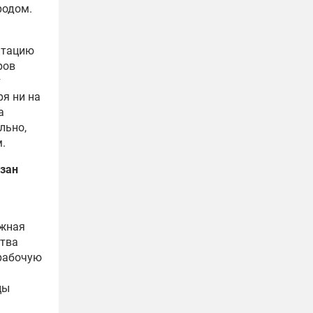
родом.
атацию
ров
т
ря ни на
а
льно,
.
зан
ожная
ства
 рабочую
цы