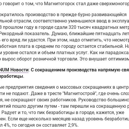
о говорит о том, что Магнитогорск стал даже сверхмоного
ократилось производство в прежде бурно развивающейся
льной отрасли, соответственно уменьшился ввод в эксплу
В прошлом году в городе сдали 320 тысяч квадратных мет
Рекордный показатель. Думаю, ближайшие пятнадцать ле
 его вряд ли удастся. При этом, надо отметить, что несмот
аботная плата в среднем по городу остается стабильной. Н
 уровне остался и объем платных услуг. Как ни парадокса
 вырос оборот розничной торговли. Это внушает оптимизм
NUM Новости
:
С сокращением производства напрямую свя
езработицы
.
е предприятия сведения о массовых сокращениях в центр
ти не подают. Даже в тресте "Магнитострой", где очень сл
я, не сокращают своих работников. Руководство большин
ятий пошло другим путем - там перешли на сокращенную
 Радует и то, что пик безработицы в городе, кажется, уже
ен. Если еще несколько месяцев назад уровень безработи
л 4%, то сегодня он составляет 2,9%.