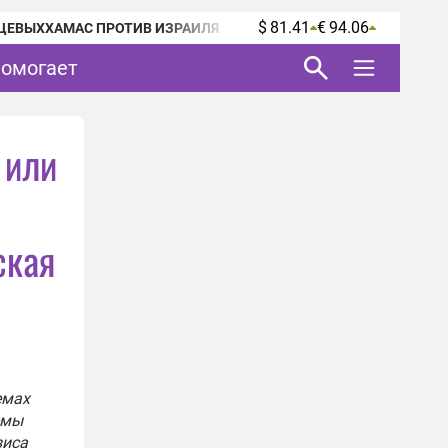
$ 81.41
€ 94.06
ЦЕВЫХ
ХАМАС ПРОТИВ ИЗРАИЛЯ
помогает
 или
ская
емах
емы
зиса