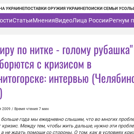
НА УКРАИНЕ
ПОСТАВКИ ОРУЖИЯ УКРАИНЕ
ПОИСКИ СЕМЬИ УСОЛЬ
ости
Статьи
Мнения
Видео
Лица России
Регнум 
иру по нитке - голому рубашка"
 борются с кризисом в
нитогорске: интервью (Челябин
)
я 2009
/
Время чтения 7 мин
 больше года мы ежедневно слышим, что во многих пробл
 кризис. Между тем, чтобы жить дальше, нужно эти пробл
 а не ждать помощи со стороны. О том, как в условиях кри