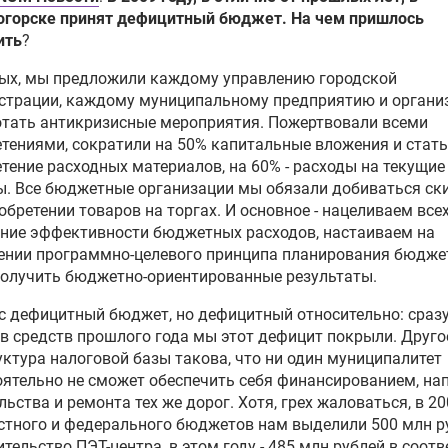
огорске принят дефицитный бюджет. На чем пришлось
ить
?
вых, мы предложили каждому управлению городской
страции, каждому муниципальному предприятию и органи
тать антикризисные мероприятия. Пожертвовали всеми
тениями, сократили на 50% капитальные вложения и стат
тение расходных материалов, на 60% - расходы на текущие
. Все бюджетные организации мы обязали добиваться ск
обретении товаров на торгах. И основное - нацеливаем все
ние эффективности бюджетных расходов, настаиваем на
ении программно-целевого принципа планирования бюдже
олучить бюджетно-ориентированные результаты.
ас дефицитный бюджет, но дефицитный относительно: сразу
в средств прошлого года мы этот дефицит покрыли. Другое
уктура налоговой базы такова, что ни один муниципалитет
ятельно не сможет обеспечить себя финансированием, на
льства и ремонта тех же дорог. Хотя, грех жаловаться, в 20
стного и федерального бюджетов нам выделили 500 млн р
ительство ПЭТ-центра, в этом году - 485 млн рублей в соот