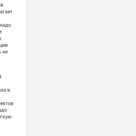
ой
лагает
 надо
и
к
ации
ь не
й
ла в
оектов
адо
егкую