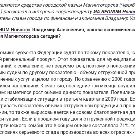
еляются средства городской казны Магнитогорска (Челя
) рассказал в интервью корреспонденту
ИА REGNUM Ново
тель главы города по финансам и экономике
Владимир У
NUM Новости
:
Владимир Алексеевич, какова экономическ
я Магнитогорска сегодня
?
омике субъекта Федерации судят по такому показателю, к
 региональный продукт. Этот показатель для муниципал
аний, к сожалению, не предусмотрен, поэтому о положении
мы судим по другому показателю - объему отгруженной пр
ненных услуг в целом по городу. По сравнению с 2008 годо
лся наполовину. К счастью, последние три месяца внуши
м: наметился рост объема данного показателя. Появилис
и стабилизации ситуации в третьем квартале 2009 года. Е
ривать показатель объема отгруженной продукции в про
ии, то также вырисовывается не совсем благоприятная д
ситуация. Если в прошлом году доля отгруженной продукц
ргического комбината в общем объеме составляла 71%, то
условиях серьезного спада производства во всех отраслях -