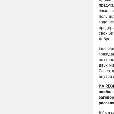
предусм
самозан
получил
года ре
предпри
свой би
добро.
Еще оди
граждан
вахтово
двух ми
Север, 
внутри 
ИА REG
наиболе
заговор
рассел
Я был н