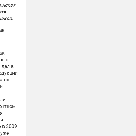
бинская
сти
шаков
.
ая
ак
ьных
 дел в
одукции
м он
ли
ь
сли
центном
ля
ии
 в 2009
 уже