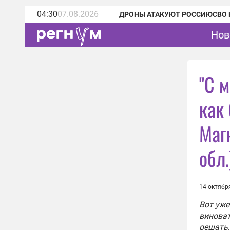
04:30
07.08.2026
ДРОНЫ АТАКУЮТ РОССИЮ
СВО 
Нов
"С м
как
Маг
обл.
14 октябр
Вот уже
виноват
решать,