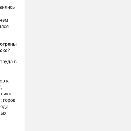
явились
ачем
ялся
мотрены
рске
?
труда в
ов к
,
тника
: город
ряда
лых