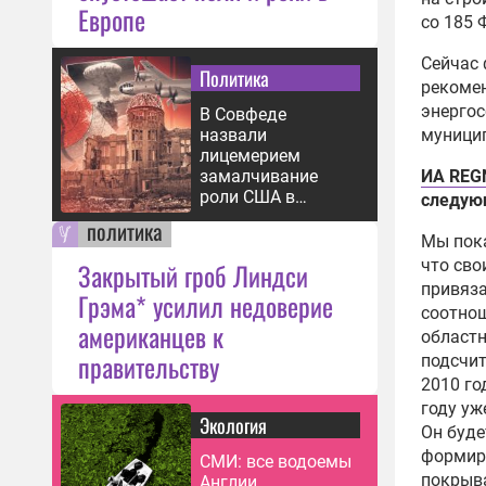
Европе
со 185
Сейчас 
Политика
рекоме
энергос
В Совфеде
назвали
муницип
лицемерием
замалчивание
ИА REG
роли США в
следующ
бомбардировке
политика
Хиросимы
Мы пока
что сво
Закрытый гроб Линдси
привяза
Грэма* усилил недоверие
соотнош
американцев к
областн
правительству
подсчи
2010 го
году уж
Экология
Он буде
формиро
СМИ: все водоемы
покрыва
Англии