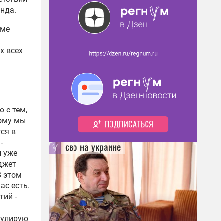
нда.
рме
х всех
 с тем,
рому мы
ся в
-
сво на украине
ы уже
джет
В этом
ас есть.
тий -
мулирую