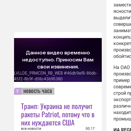
замести
ясности
выделит
соверше
занимат
концепц
конкрет
произво
обойтис
На ОАО 
произво
пример 
совреме
новость часа
строй п
экспорт
Трамп: Украина не получит
различн
ракеты Patriot, потому что в
находит
промыш
них нуждаются США
все новости
00:17
ИА REG