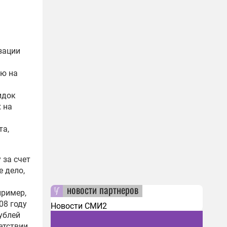
зации
ью на
идок
х на
та,
 за счет
 дело,
новости партнеров
пример,
08 году
Новости СМИ2
ублей
ветствии