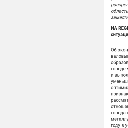
распред
область
замести
ИА REG
ситуаци
Об экон
валовый
образов
городе 
и выпол
уменьши
оптимиз
признак
рассмат
отношен
города 
металлу
году в 