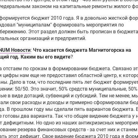
 Федеральным законом на капитальные ремонты жилого фо
формируется бюджет 2010 года. Я в довольно жесткой фо
ндовал "муниципалам" формировать мероприятия по
бережению. Этот раздел должен быть прописан в бюджета
альных организаций и предприятий.
NUM Новости
:
Что касается бюджета Магнитогорска на
ий год. Каким вы его видите
?
 отстаем по срокам в формировании бюджета. Связано это
и цифры нам еще не предоставил областной центр, к кото
ны. Дело в том, что последние пять лет бюджет формирует
ении: 50/50. Это значит, 50% средств муниципальные, 50% 
ые в виде дотаций, субвенций и субсидий. Тем не менее, м
тали свои расходы и доходы и примерно сформировали бю
да. В прошлом году мы сделали пять вариантов бюджета. 
е готовы два варианта. Так что общее видение бюджета у н
т дефицитным. Но одно из наших антикризисных мероприя
вание резерва финансовых средств - за счет них и станем
ть этот дефицит. Свое видение бюджета 2010 года я фор