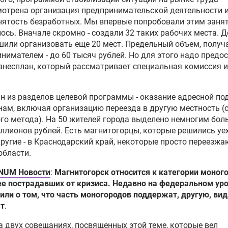
отрена организация предпринимательской деятельности 
ятость безработных. Мы впервые попробовали этим занят
ось. Вначале скромно - создали 32 таких рабочих места. Д
шили организовать еще 20 мест. Предельный объем, полу
нимателем - до 60 тысяч рублей. Но для этого надо предо
знесплан, который рассматривает специальная комиссия и
н из разделов целевой программы - оказание адресной п
ам, включая организацию переезда в другую местность (
го метода). На 50 жителей города выделено немногим бол
ллионов рублей. Есть магнитогорцы, которые решились уе
другие - в Краснодарский край, некоторые просто переезжа
области.
NUM Новости
:
Магнитогорск относится к категории моног
е пострадавших от кризиса. Недавно на федеральном ур
или о том, что часть моногородов поддержат, другую, ви
ят
.
а двух совещаниях, посвященных этой теме, которые вел