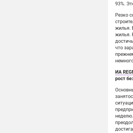
93%. Эт
Резко с
строите
жилья. 
жилья. 
достичь
что зар
прежнем
немного
ИА REG
рост б
Основны
занятос
ситуаци
предпри
неделю.
преодол
достига